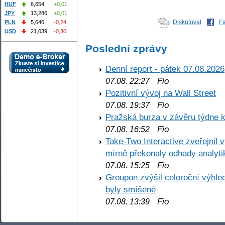
HUF
6,654
+0,01
JPY
13,286
+0,01
Diskutovat
F
PLN
5,646
-0,24
USD
21,039
-0,30
Poslední zprávy
Denní report - pátek 07.08.2026
Fio
07.08. 22:27
Pozitivní vývoj na Wall Street
Fio
07.08. 19:37
Pražská burza v závěru týdne k
Fio
07.08. 16:52
Take-Two Interactive zveřejnil 
mírně překonaly odhady analyti
Fio
07.08. 15:25
Groupon zvýšil celoroční výhl
byly smíšené
Fio
07.08. 13:39