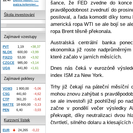
šance, že FED zvedne do konce 
paiza.io/projec...
pravděpodobnost zvednutí do prosin
Škola investování
posiloval, a řada komodit díky tomu
americká ropa WTI se ale bojí se ale
ropa Brent těsně překonala.
Zajímavé vzestupy
Australská centrální banka pone
PVT
1,19
+38,37
ekonomika již roste nadprůměrným
NLOK
600,00
+3,99
které začalo v jarních měsících.
FIXZO
53,00
+3,92
CZGCE
985,00
+3,14
Dnes nás čeká v eurozóně výslede
UQA
441,80
+1,61
index ISM za New York.
Zajímavé poklesy
Trhy již čekají na páteční měsíční 
VOW3
1 800,00
-5,06
mohou znovu zahýbat s pravděpodob
CSG
441,60
-4,62
CTP
361,20
-3,42
se ale investoři již poohlížejí po n
MATTE
18 600,00
-3,13
začne v pondělí večer výsledky A
PEN
6,40
-3,03
překvapit, díky neutralizaci dvou h
Kurzovní lístek
čtvrtletí, silného dolaru a klesajících
EUR
24,265
-0,22