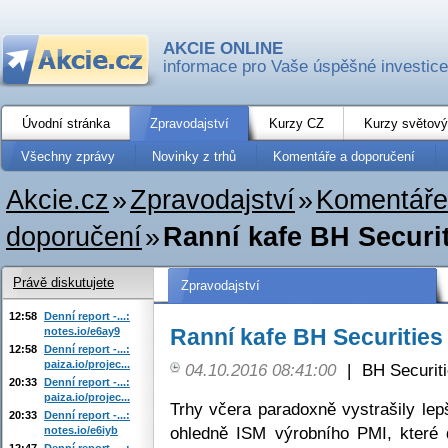
AKCIE ONLINE
informace pro Vaše úspěšné investice
Úvodní stránka
Zpravodajství
Kurzy CZ
Kurzy světový
Všechny zprávy
Novinky z trhů
Komentáře a doporučení
Akcie.cz
»
Zpravodajství
»
Komentáře
doporučení
»
Ranní kafe BH Securit
Právě diskutujete
Zpravodajství
12:58
Denní report -...:
Ranní kafe BH Securities
notes.io/e6ay9
12:58
Denní report -...:
paiza.io/projec...
04.10.2016 08:41:00
|
BH Securit
20:33
Denní report -...:
paiza.io/projec...
Trhy včera paradoxně vystrašily l
20:33
Denní report -...:
ohledně ISM výrobního PMI, které 
notes.io/e6iyb
12:47
Denní report -...: