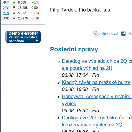
HUF
6,655
+0,35
JPY
13,288
0,00
Filip Tvrdek, Fio banka, a.s.
PLN
5,632
-0,24
USD
20,976
-0,18
Diskutovat
F
Poslední zprávy
Datadog ve výsledcích za 2Q př
ale poutá výhled na 2H
Fio
06.08. 17:04
Kladný závěr na pražské burze
Fio
06.08. 16:58
Honeywell Aerospace v prvním re
výhled
Fio
06.08. 15:54
Duolingo ve 2Q zrychlilo růst už
konzervativní výhled na 3Q
Fio
06.08. 15:23