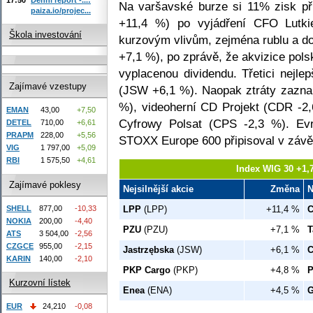
Na varšavské burze si 11% zisk př
paiza.io/projec...
+11,4 %) po vyjádření CFO Lutkie
Škola investování
kurzovým vlivům, zejména rublu a do
+7,1 %), po zprávě, že akvizice pols
vyplacenou dividendu. Třetici nejle
Zajímavé vzestupy
(JSW +6,1 %). Naopak ztráty zazna
%), videoherní CD Projekt (CDR -2,
EMAN
43,00
+7,50
Cyfrowy Polsat (CPS -2,3 %). Evr
DETEL
710,00
+6,61
PRAPM
228,00
+5,56
STOXX Europe 600 připisoval v závě
VIG
1 797,00
+5,09
RBI
1 575,50
+4,61
Index WIG 30 +1,
Zajímavé poklesy
Nejsilnější akcie
Změna
N
SHELL
877,00
-10,33
LPP
(LPP)
+11,4 %
C
NOKIA
200,00
-4,40
PZU
(PZU)
+7,1 %
T
ATS
3 504,00
-2,56
CZGCE
955,00
-2,15
Jastrzębska
(JSW)
+6,1 %
C
KARIN
140,00
-2,10
PKP Cargo
(PKP)
+4,8 %
Kurzovní lístek
Enea
(ENA)
+4,5 %
G
EUR
24,210
-0,08