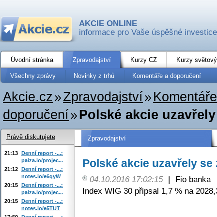
AKCIE ONLINE
informace pro Vaše úspěšné investice
Úvodní stránka
Zpravodajství
Kurzy CZ
Kurzy světový
Všechny zprávy
Novinky z trhů
Komentáře a doporučení
Akcie.cz
»
Zpravodajství
»
Komentáře
doporučení
»
Polské akcie uzavřely
Právě diskutujete
Zpravodajství
21:13
Denní report -...:
Polské akcie uzavřely se
paiza.io/projec...
21:12
Denní report -...:
notes.io/e6qyW
04.10.2016 17:02:15
|
Fio banka
20:15
Denní report -...:
Index WIG 30 připsal 1,7 % na 2028,
paiza.io/projec...
20:15
Denní report -...:
notes.io/e5TUT
17:50
Denní report -...: