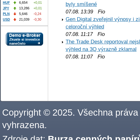
HUF
6,654
+0,01
byly smíšené
JPY
13,286
+0,01
Fio
07.08. 13:39
PLN
5,646
-0,24
Gen Digital zveřejnil výnosy i 
USD
21,039
-0,30
celoroční výhled
Fio
07.08. 11:17
The Trade Desk reportoval nejs
výhled na 3Q výrazně zklamal
Fio
07.08. 11:07
Copyright © 2025. Všechna práva
vyhrazena.
Zdroje dat:
Burza cenných papírů