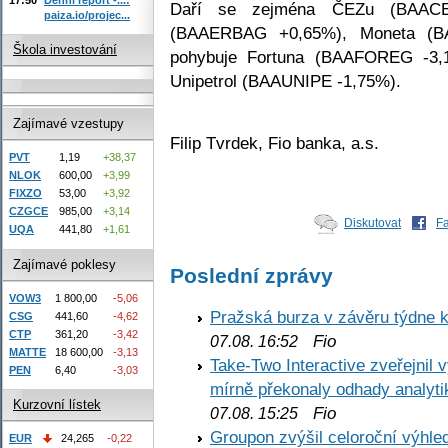
Daří se zejména ČEZu (BAAC
paiza.io/projec...
(BAAERBAG +0,65%), Moneta (B
Škola investování
pohybuje Fortuna (BAAFOREG -3,
Unipetrol (BAAUNIPE -1,75%).
Zajímavé vzestupy
Filip Tvrdek, Fio banka, a.s.
PVT
1,19
+38,37
NLOK
600,00
+3,99
FIXZO
53,00
+3,92
CZGCE
985,00
+3,14
Diskutovat
F
UQA
441,80
+1,61
Zajímavé poklesy
Poslední zprávy
VOW3
1 800,00
-5,06
Pražská burza v závěru týdne k
CSG
441,60
-4,62
CTP
361,20
-3,42
Fio
07.08. 16:52
MATTE
18 600,00
-3,13
Take-Two Interactive zveřejnil 
PEN
6,40
-3,03
mírně překonaly odhady analyti
Kurzovní lístek
Fio
07.08. 15:25
Groupon zvýšil celoroční výhl
EUR
24,265
-0,22