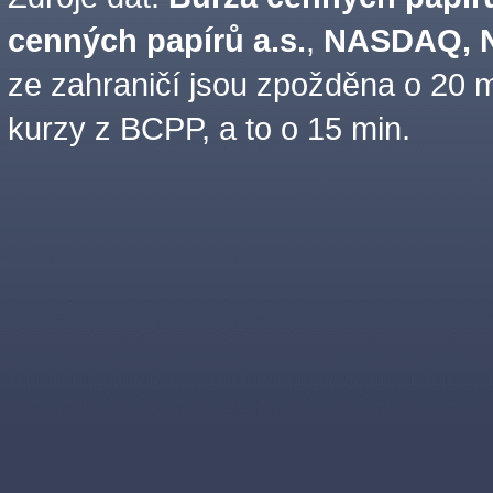
cenných papírů a.s.
,
NASDAQ, N
ze zahraničí jsou zpožděna o 20 m
kurzy z BCPP, a to o 15 min.