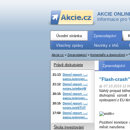
AKCIE ONLIN
informace pro 
Úvodní stránka
Zpravodajství
K
Všechny zprávy
Novinky z trhů
Akcie.cz
»
Zpravodajství
»
Komentáře a doporučení
»
Právě diskutujete
Zpravodajství
21:13
Denní report -...:
"Flash-crash" 
paiza.io/projec...
21:12
Denní report -...:
07.10.2016 11:0
notes.io/e6qyW
Náhlý propad během
20:15
Denní report -...:
dluhopisů vzrostl
paiza.io/projec...
vystoupení z EU té
20:15
Denní report -...:
notes.io/e5TUT
17:50
Denní report -...:
paiza.io/projec...
Pozitivní korelac
měsíc narušena.
Škola investování