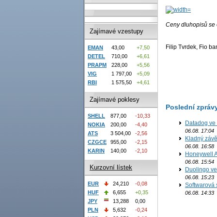
Ceny dluhopisů se 
Zajímavé vzestupy
Filip Tvrdek, Fio ba
EMAN
43,00
+7,50
DETEL
710,00
+6,61
PRAPM
228,00
+5,56
VIG
1 797,00
+5,09
RBI
1 575,50
+4,61
Zajímavé poklesy
Poslední zpráv
SHELL
877,00
-10,33
Datadog ve 
NOKIA
200,00
-4,40
06.08. 17:04
ATS
3 504,00
-2,56
Kladný závě
CZGCE
955,00
-2,15
06.08. 16:58
KARIN
140,00
-2,10
Honeywell Ae
06.08. 15:54
Kurzovní lístek
Duolingo ve 
06.08. 15:23
EUR
24,210
-0,08
Softwarová 
HUF
6,655
+0,35
06.08. 14:33
JPY
13,288
0,00
PLN
5,632
-0,24