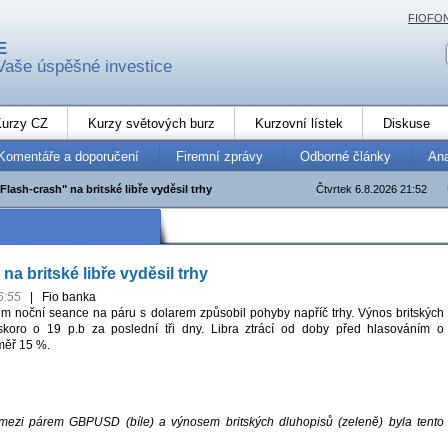
FIOFO
E
Vaše úspěšné investice
urzy CZ
Kurzy světových burz
Kurzovní lístek
Diskuse
Komentáře a doporučení
Firemní zprávy
Odborné články
An
"Flash-crash" na britské libře vyděsil trhy
Čtvrtek 6.8.2026 21:52
na britské libře vyděsil trhy
6:55
|
Fio banka
 noční seance na páru s dolarem způsobil pohyby napříč trhy. Výnos britských
 skoro o 19 p.b za poslední tři dny. Libra ztrácí od doby před hlasováním o
měř 15 %.
e mezi párem GBPUSD (bíle) a výnosem britských dluhopisů (zeleně) byla tento