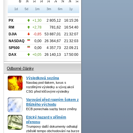
1d
5d
1m
3m
6m
1y
PX
+1,30
2 805,12
16:15:26
RM
+2,78
781,62
16:54:40
DJIA
-0,85
53 887,01
21:32:07
NASDAQ
0,00
26 364,67
21:32:03
SP500
0,00
4 357,73
22.09.21
DAX
+0,05
26 140,13
17:50:00
Odborné články
Výsledková sezóna
Nasdaq pod tlakem, luxus s
rozdílnými výsledky a vývoj akcií
CSG před klíčovými výsledky
Varování před ropným šokem z
Blízkého východu
ECB ponechala sazby beze změny
Etický hazard v přímém
přenosu
Trumpovy další dokumenty odhalují
zběsilé tempo obchodování na burze