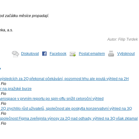
od začátku měsíce propadají.
nka, a.s.
Autor: Filip Tvrdek
Diskutovat
Facebook
Poslat emailem
Vytisknout
y
výsledcích za 2Q překonal očekávání, pozornost trhu ale poutá výhled na 2H
Fio
r na pražské burze
Fio
rospace v prvním reportu po spin-offu snížil celoroční výhled
Fio
2Q zrychlilo růst uživatelů, společnost ale poskytla konzervativní výhled na 3Q
Fio
společnost Figma zveřejnila výnosy za 2Q nad odhady, výhled na 3Q však zklamal
Fio