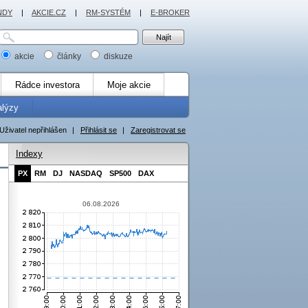
NDY
|
AKCIE.CZ
|
RM-SYSTÉM
|
E-BROKER
akcie
články
diskuze
Rádce investora
Moje akcie
alýzy
Uživatel nepřihlášen
|
Přihlásit se
|
Zaregistrovat se
Indexy
PX
RM
DJ
NASDAQ
SP500
DAX
06.08.2026