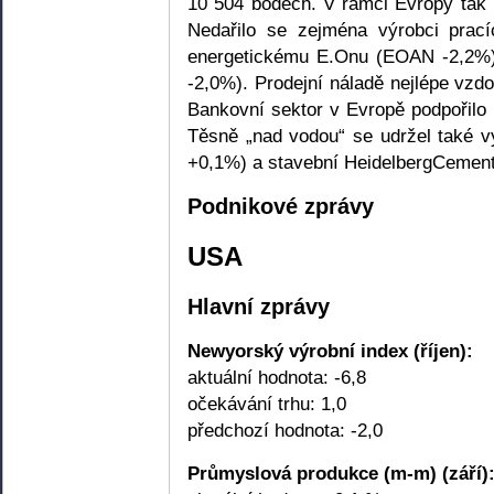
10 504 bodech. V rámci Evropy tak p
Nedařilo se zejména výrobci prac
energetickému E.Onu (EOAN -2,2%
-2,0%). Prodejní náladě nejlépe v
Bankovní sektor v Evropě podpořilo 
Těsně „nad vodou“ se udržel také 
+0,1%) a stavební HeidelbergCement
Podnikové zprávy
USA
Hlavní zprávy
Newyorský výrobní index (říjen):
aktuální hodnota: -6,8
očekávání trhu: 1,0
předchozí hodnota: -2,0
Průmyslová produkce (m-m) (září)