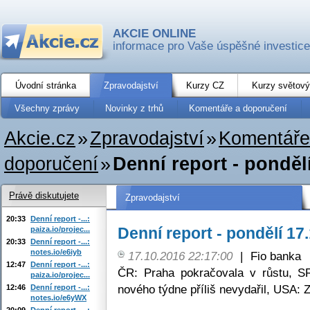
AKCIE ONLINE
informace pro Vaše úspěšné investice
Úvodní stránka
Zpravodajství
Kurzy CZ
Kurzy světový
Všechny zprávy
Novinky z trhů
Komentáře a doporučení
Akcie.cz
»
Zpravodajství
»
Komentáře
doporučení
»
Denní report - ponděl
Právě diskutujete
Zpravodajství
20:33
Denní report -...:
Denní report - pondělí 17
paiza.io/projec...
20:33
Denní report -...:
notes.io/e6iyb
17.10.2016 22:17:00
|
Fio banka
12:47
Denní report -...:
ČR: Praha pokračovala v růstu, 
paiza.io/projec...
nového týdne příliš nevydařil, USA: 
12:46
Denní report -...:
notes.io/e6yWX
20:09
Denní report -...: