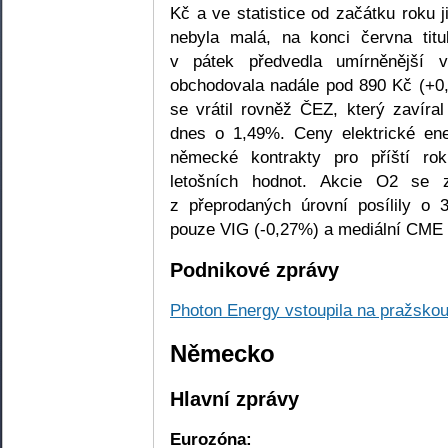
Kč a ve statistice od začátku roku 
nebyla malá, na konci června titu
v pátek předvedla umírněnější 
obchodovala nadále pod 890 Kč (+0,
se vrátil rovněž ČEZ, který zavíral
dnes o 1,49%. Ceny elektrické ene
německé kontrakty pro příští ro
letošních hodnot. Akcie O2 se 
z přeprodaných úrovní posílily o 
pouze VIG (-0,27%) a mediální CME 
Podnikové zprávy
Photon Energy vstoupila na pražsko
Německo
Hlavní zprávy
Eurozóna: