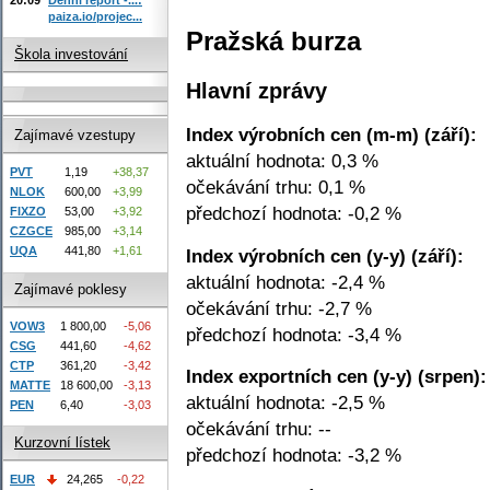
paiza.io/projec...
Pražská burza
Škola investování
Hlavní zprávy
Index výrobních cen (m-m) (září):
Zajímavé vzestupy
aktuální hodnota: 0,3 %
PVT
1,19
+38,37
očekávání trhu: 0,1 %
NLOK
600,00
+3,99
předchozí hodnota: -0,2 %
FIXZO
53,00
+3,92
CZGCE
985,00
+3,14
UQA
441,80
+1,61
Index výrobních cen (y-y) (září):
aktuální hodnota: -2,4 %
Zajímavé poklesy
očekávání trhu: -2,7 %
VOW3
1 800,00
-5,06
předchozí hodnota: -3,4 %
CSG
441,60
-4,62
CTP
361,20
-3,42
Index exportních cen (y-y) (srpen):
MATTE
18 600,00
-3,13
aktuální hodnota: -2,5 %
PEN
6,40
-3,03
očekávání trhu: --
Kurzovní lístek
předchozí hodnota: -3,2 %
EUR
24,265
-0,22