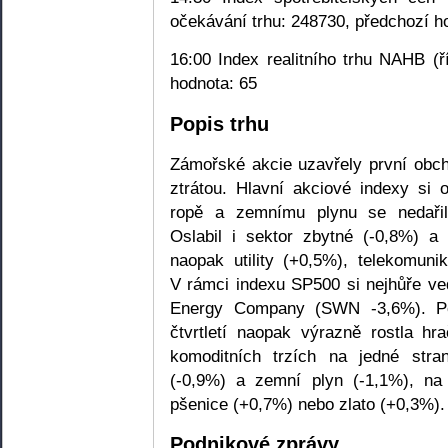
očekávání trhu: 248730, předchozí h
16:00 Index realitního trhu NAHB (ř
hodnota: 65
Popis trhu
Zámořské akcie uzavřely první obc
ztrátou. Hlavní akciové indexy si 
ropě a zemnímu plynu se nedařil
Oslabil i sektor zbytné (-0,8%) a
naopak utility (+0,5%), telekomuni
V rámci indexu SP500 si nejhůře ve
Energy Company (SWN -3,6%). Po
čtvrtletí naopak výrazně rostla 
komoditních trzích na jedné stra
(-0,9%) a zemní plyn (-1,1%), na 
pšenice (+0,7%) nebo zlato (+0,3%).
Podnikové zprávy