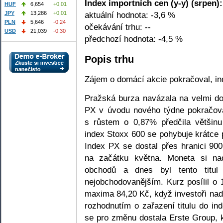
Index importních cen (y-y) (srpen):
HUF
6,654
+0,01
JPY
13,286
+0,01
aktuální hodnota: -3,6 %
PLN
5,646
-0,24
očekávání trhu: --
USD
21,039
-0,30
předchozí hodnota: -4,5 %
Popis trhu
Zájem o domácí akcie pokračoval, in
Pražská burza navázala na velmi do
PX v úvodu nového týdne pokračov
s růstem o 0,87% předčila většin
index Stoxx 600 se pohybuje krátce 
Index PX se dostal přes hranici 90
na začátku května. Moneta si na
obchodů a dnes byl tento titu
nejobchodovanějším. Kurz posílil o 
maxima 84,20 Kč, když investoři nad
rozhodnutím o zařazení titulu do i
se pro změnu dostala Erste Group, k