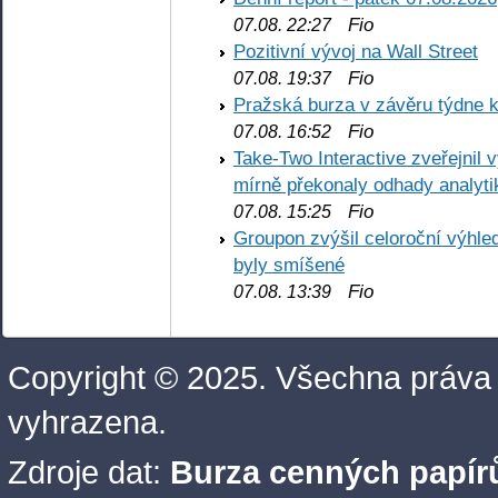
Fio
07.08. 22:27
Pozitivní vývoj na Wall Street
Fio
07.08. 19:37
Pražská burza v závěru týdne k
Fio
07.08. 16:52
Take-Two Interactive zveřejnil 
mírně překonaly odhady analyti
Fio
07.08. 15:25
Groupon zvýšil celoroční výhl
byly smíšené
Fio
07.08. 13:39
Copyright © 2025. Všechna práva
vyhrazena.
Zdroje dat:
Burza cenných papírů