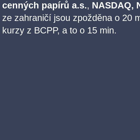
cenných papírů a.s.
,
NASDAQ, N
ze zahraničí jsou zpožděna o 20 m
kurzy z BCPP, a to o 15 min.