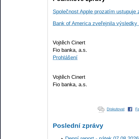
Společnost Apple prozatím ustupuje z
Bank of America zveřejnila výsledky
Vojtěch Cinert
Fio banka, a.s.
Prohlášení
Vojtěch Cinert
Fio banka, a.s.
Diskutovat
F
Poslední zprávy
Denní report - pátek 07.08.2026