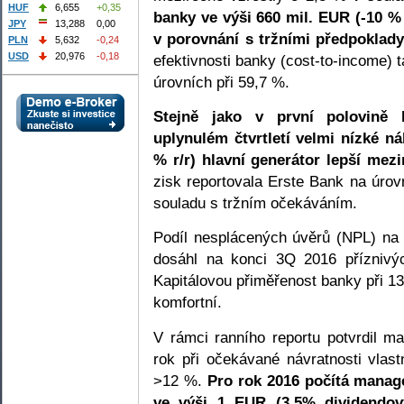
HUF
6,655
+0,35
banky ve výši 660 mil. EUR (-10 %
JPY
13,288
0,00
v porovnání s tržními předpoklady
PLN
5,632
-0,24
USD
20,976
-0,18
efektivnosti banky (cost-to-income)
úrovních při 59,7 %.
Stejně jako v první polovině 
uplynulém čtvrtletí velmi nízké ná
%
r/r) hlavní generátor lepší mez
zisk reportovala Erste Bank na úrov
souladu s tržním očekáváním.
Podíl nesplácených úvěrů (NPL) na
dosáhl na konci 3Q 2016 příznivý
Kapitálovou přiměřenost banky při 1
komfortní.
V rámci ranního reportu potvrdil m
rok při očekávané návratnosti vlas
>12 %.
Pro rok 2016 počítá mana
ve výši 1 EUR (3,5% dividendov