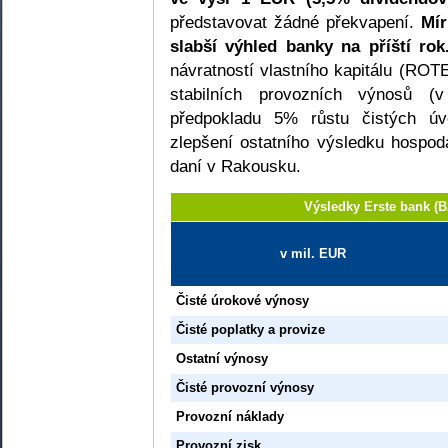
představovat žádné překvapení.
Mí
slabší výhled banky na příští rok
návratností vlastního kapitálu (ROT
stabilních provozních výnosů 
předpokladu 5% růstu čistých úv
zlepšení ostatního výsledku hospod
daní v Rakousku.
Výsledky Erste bank 
v mil. EUR
Čisté úrokové výnosy
Čisté poplatky a provize
Ostatní výnosy
Čisté provozní výnosy
Provozní náklady
Provozní zisk