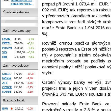
propad při úrovni 1 073,4 mil. EUR
paiza.io/projec...
092 mil. EUR) tak reportovala rakou
Škola investování
v předchozích kvartálech tak nedo
kompenzovat prostředí nízkých úrok
marže Erste Bank za 1-9M 2016 do
Zajímavé vzestupy
%).
EMAN
43,00
+7,50
Rovněž druhou položku jádrovýc
DETEL
710,00
+6,61
PRAPM
228,00
+5,56
poplatků reportovala Erste při nižší
VIG
1 797,00
+5,09
r/r) v porovnání s tržním očekává
RBI
1 575,50
+4,61
meziročním propadu se podílely 
Zajímavé poklesy
cennými papíry i nižší poplatkové v
styku.
SHELL
877,00
-10,33
NOKIA
200,00
-4,40
Ostatní výnosy banky ve výši 13
ATS
3 504,00
-2,56
CZGCE
955,00
-2,15
projekci trhu a jejich vlivem dos
KARIN
140,00
-2,10
úrovně 1 643 mil. EUR v souladu s t
Kurzovní lístek
Provozní náklady Erste Bank z
EUR
24,210
-0,08
meziročně vzrostly o 2,8 % v soul