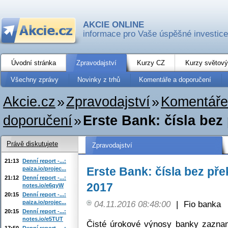
AKCIE ONLINE
informace pro Vaše úspěšné investice
Úvodní stránka
Zpravodajství
Kurzy CZ
Kurzy světový
Všechny zprávy
Novinky z trhů
Komentáře a doporučení
Akcie.cz
»
Zpravodajství
»
Komentáře
doporučení
»
Erste Bank: čísla bez 
Právě diskutujete
Zpravodajství
21:13
Denní report -...:
Erste Bank: čísla bez pře
paiza.io/projec...
21:12
Denní report -...:
2017
notes.io/e6qyW
20:15
Denní report -...:
paiza.io/projec...
04.11.2016 08:48:00
|
Fio banka
20:15
Denní report -...:
notes.io/e5TUT
Čisté úrokové výnosy banky zazna
17:50
Denní report -...: