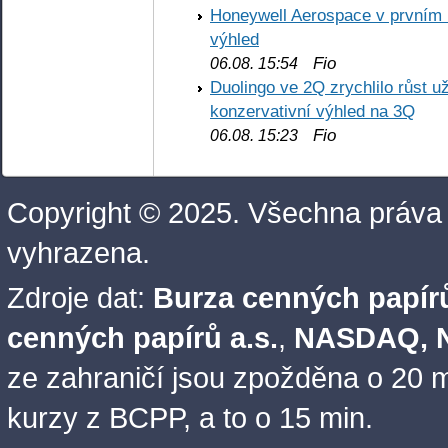
Honeywell Aerospace v prvním re
výhled
Fio
06.08. 15:54
Duolingo ve 2Q zrychlilo růst už
konzervativní výhled na 3Q
Fio
06.08. 15:23
Copyright © 2025. Všechna práva
vyhrazena.
Zdroje dat:
Burza cenných papírů
cenných papírů a.s.
,
NASDAQ, N
ze zahraničí jsou zpožděna o 20 m
kurzy z BCPP, a to o 15 min.