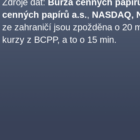
Zdroje dat:
Burza cenných papírů
cenných papírů a.s.
,
NASDAQ, N
ze zahraničí jsou zpožděna o 20 m
kurzy z BCPP, a to o 15 min.