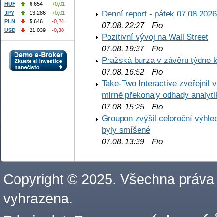
HUF
6,654
+0,01
Denní report - pátek 07.08.2026
JPY
13,286
+0,01
PLN
5,646
-0,24
Fio
07.08. 22:27
USD
21,039
-0,30
Pozitivní vývoj na Wall Street
Fio
07.08. 19:37
Pražská burza v závěru týdne k
Fio
07.08. 16:52
Take-Two Interactive zveřejnil 
mírně překonaly odhady analyti
Fio
07.08. 15:25
Groupon zvýšil celoroční výhl
byly smíšené
Fio
07.08. 13:39
Copyright © 2025. Všechna práva
vyhrazena.