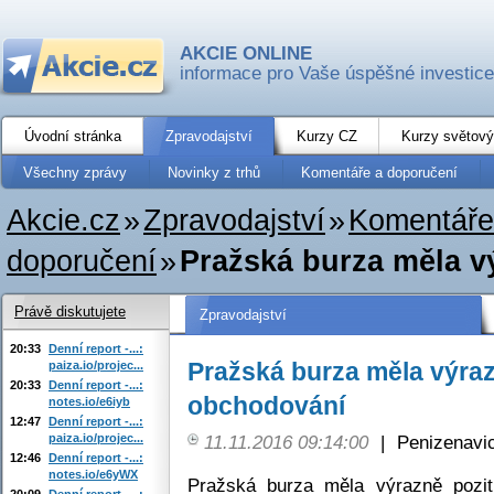
AKCIE ONLINE
informace pro Vaše úspěšné investice
Úvodní stránka
Zpravodajství
Kurzy CZ
Kurzy světový
Všechny zprávy
Novinky z trhů
Komentáře a doporučení
Akcie.cz
»
Zpravodajství
»
Komentáře
doporučení
»
Pražská burza měla vý
Právě diskutujete
Zpravodajství
20:33
Denní report -...:
Pražská burza měla výraz
paiza.io/projec...
20:33
Denní report -...:
obchodování
notes.io/e6iyb
12:47
Denní report -...:
paiza.io/projec...
11.11.2016 09:14:00
|
Penizenavi
12:46
Denní report -...:
notes.io/e6yWX
Pražská burza měla výrazně pozit
20:09
Denní report -...: