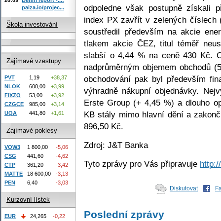
odpoledne však postupně získali p
paiza.io/projec...
index PX zavřít v zelených číslech 
Škola investování
soustředil především na akcie ene
tlakem akcie ČEZ, titul téměř neus
slabší o 4,44 % na ceně 430 Kč. 
Zajímavé vzestupy
nadprůměrným objemem obchodů (530
obchodování pak byl především fin
PVT
1,19
+38,37
NLOK
600,00
+3,99
výhradně nákupní objednávky. Nejvý
FIXZO
53,00
+3,92
Erste Group (+ 4,45 %) a dlouho o
CZGCE
985,00
+3,14
KB stály mimo hlavní dění a zakonč
UQA
441,80
+1,61
896,50 Kč.
Zajímavé poklesy
Zdroj: J&T Banka
VOW3
1 800,00
-5,06
CSG
441,60
-4,62
Tyto zprávy pro Vás připravuje
http:
CTP
361,20
-3,42
MATTE
18 600,00
-3,13
PEN
6,40
-3,03
Diskutovat
F
Kurzovní lístek
Poslední zprávy
EUR
24,265
-0,22