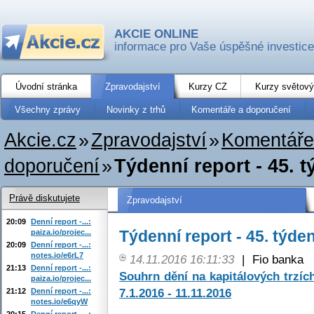
AKCIE ONLINE
informace pro Vaše úspěšné investice
Úvodní stránka
Zpravodajství
Kurzy CZ
Kurzy světový
Všechny zprávy
Novinky z trhů
Komentáře a doporučení
Akcie.cz
»
Zpravodajství
»
Komentáře
doporučení
»
Týdenní report - 45. 
Právě diskutujete
Zpravodajství
20:09
Denní report -...:
Týdenní report - 45. týde
paiza.io/projec...
20:09
Denní report -...:
notes.io/e6rL7
14.11.2016 16:11:33
|
Fio banka
21:13
Denní report -...:
Souhrn dění na kapitálových trzí
paiza.io/projec...
7.1.2016 - 11.11.2016
21:12
Denní report -...:
notes.io/e6qyW
20:15
Denní report -...: