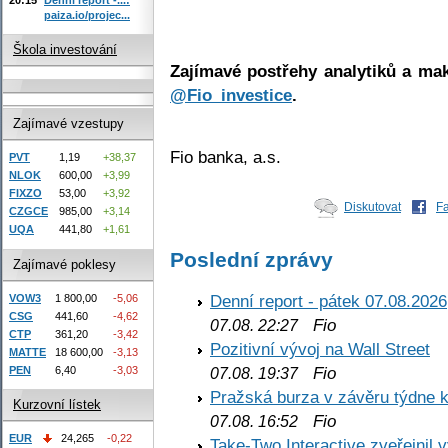
paiza.io/projec...
Škola investování
Zajímavé postřehy analytiků a mak
@Fio_investice
.
Zajímavé vzestupy
Fio banka, a.s.
PVT
1,19
+38,37
NLOK
600,00
+3,99
FIXZO
53,00
+3,92
Diskutovat
F
CZGCE
985,00
+3,14
UQA
441,80
+1,61
Poslední zprávy
Zajímavé poklesy
Denní report - pátek 07.08.2026
VOW3
1 800,00
-5,06
CSG
441,60
-4,62
Fio
07.08. 22:27
CTP
361,20
-3,42
Pozitivní vývoj na Wall Street
MATTE
18 600,00
-3,13
Fio
PEN
6,40
-3,03
07.08. 19:37
Pražská burza v závěru týdne k
Kurzovní lístek
Fio
07.08. 16:52
EUR
24,265
-0,22
Take-Two Interactive zveřejnil 