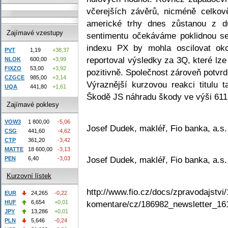
včerejších závěrů, nicméně celkově
americké trhy dnes zůstanou z 
Zajímavé vzestupy
sentimentu očekáváme poklidnou se
indexu PX by mohla oscilovat ok
PVT
1,19
+38,37
reportoval výsledky za 3Q, které lze
NLOK
600,00
+3,99
FIXZO
53,00
+3,92
pozitivně. Společnost zároveň potvrd
CZGCE
985,00
+3,14
Výraznější kurzovou reakci titulu
UQA
441,80
+1,61
Škodě JS náhradu škody ve výši 611 
Zajímavé poklesy
VOW3
1 800,00
-5,06
Josef Dudek, makléř, Fio banka, a.s.
CSG
441,60
-4,62
CTP
361,20
-3,42
MATTE
18 600,00
-3,13
Josef Dudek, makléř, Fio banka, a.s.
PEN
6,40
-3,03
Kurzovní lístek
http://www.fio.cz/docs/zpravodajstvi/
EUR
24,265
-0,22
komentare/cz/186982_newsletter_16
HUF
6,654
+0,01
JPY
13,286
+0,01
PLN
5,646
-0,24