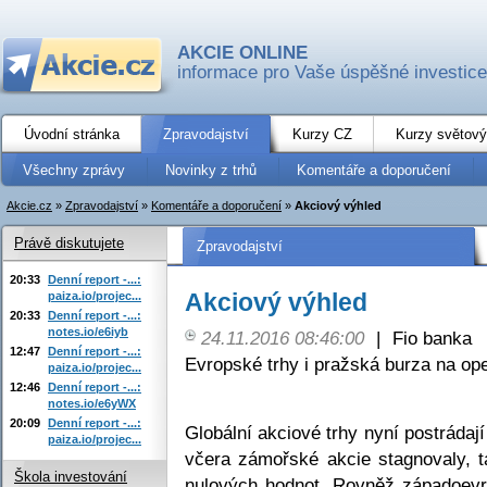
AKCIE ONLINE
informace pro Vaše úspěšné investice
Úvodní stránka
Zpravodajství
Kurzy CZ
Kurzy světový
Všechny zprávy
Novinky z trhů
Komentáře a doporučení
Akcie.cz
»
Zpravodajství
»
Komentáře a doporučení
»
Akciový výhled
Právě diskutujete
Zpravodajství
20:33
Denní report -...:
Akciový výhled
paiza.io/projec...
20:33
Denní report -...:
notes.io/e6iyb
24.11.2016 08:46:00
|
Fio banka
12:47
Denní report -...:
Evropské trhy i pražská burza na o
paiza.io/projec...
12:46
Denní report -...:
notes.io/e6yWX
20:09
Denní report -...:
Globální akciové trhy nyní postrádaj
paiza.io/projec...
včera zámořské akcie stagnovaly, t
Škola investování
nulových hodnot. Rovněž západoevr