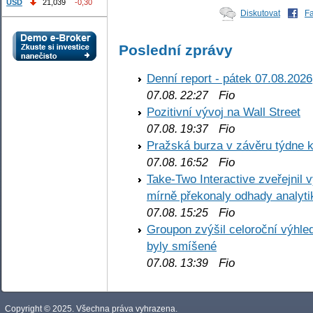
USD
21,039
-0,30
Diskutovat
F
Poslední zprávy
Denní report - pátek 07.08.2026
Fio
07.08. 22:27
Pozitivní vývoj na Wall Street
Fio
07.08. 19:37
Pražská burza v závěru týdne k
Fio
07.08. 16:52
Take-Two Interactive zveřejnil 
mírně překonaly odhady analyti
Fio
07.08. 15:25
Groupon zvýšil celoroční výhl
byly smíšené
Fio
07.08. 13:39
Copyright © 2025. Všechna práva vyhrazena.