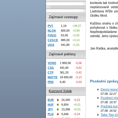
kontextu tak hodno
neplánované odst
Ladislava Kříže p
částku škod.
Zajímavé vzestupy
Každou snahu o zí
PVT
1,19
+38,37
pohybovat v řádku
NLOK
600,00
+3,99
Nepředpokládáme 
FIXZO
53,00
+3,92
odmítá. Jeho výslede
CZGCE
985,00
+3,14
UQA
441,80
+1,61
Jan Raška, analytik
Zajímavé poklesy
VOW3
1 800,00
-5,06
CSG
441,60
-4,62
CTP
361,20
-3,42
MATTE
18 600,00
-3,13
Poslední zpráv
PEN
6,40
-3,03
Denní repor
Kurzovní lístek
07.08. 22:27
Pozitivní vý
EUR
24,265
-0,22
07.08. 19:37
HUF
6,654
+0,01
Pražská bur
JPY
13,286
+0,01
07.08. 16:52
PLN
5,646
-0,24
Take-Two In