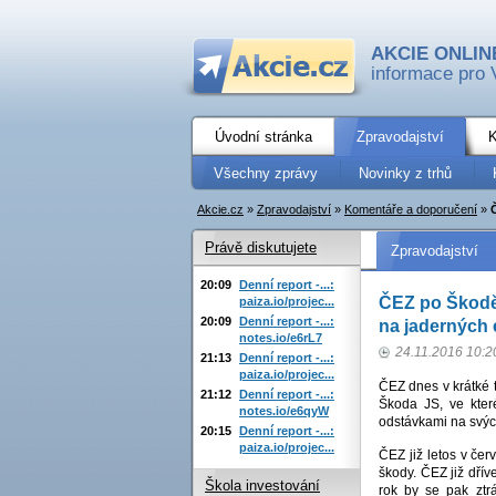
AKCIE ONLIN
informace pro 
Úvodní stránka
Zpravodajství
K
Všechny zprávy
Novinky z trhů
Akcie.cz
»
Zpravodajství
»
Komentáře a doporučení
»
Právě diskutujete
Zpravodajství
20:09
Denní report -...:
ČEZ po Škodě
paiza.io/projec...
20:09
Denní report -...:
na jaderných 
notes.io/e6rL7
24.11.2016 10:2
21:13
Denní report -...:
paiza.io/projec...
ČEZ dnes v krátké t
21:12
Denní report -...:
Škoda JS, ve kter
notes.io/e6qyW
odstávkami na svýc
20:15
Denní report -...:
paiza.io/projec...
ČEZ již letos v čer
škody. ČEZ již dřív
Škola investování
rok by se pak ztr