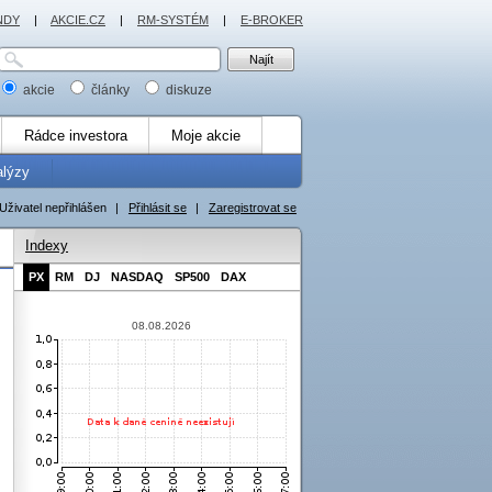
NDY
|
AKCIE.CZ
|
RM-SYSTÉM
|
E-BROKER
akcie
články
diskuze
Rádce investora
Moje akcie
alýzy
Uživatel nepřihlášen
|
Přihlásit se
|
Zaregistrovat se
Indexy
PX
RM
DJ
NASDAQ
SP500
DAX
08.08.2026