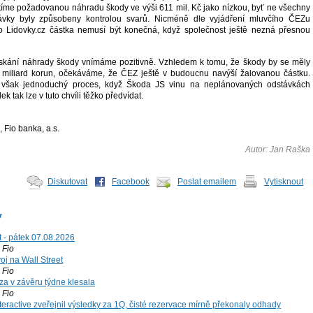
tíme požadovanou náhradu škody ve výši 611 mil. Kč jako nízkou, byť ne všechny
ávky byly způsobeny kontrolou svarů. Nicméně dle vyjádření mluvčího ČEZu
ro Lidovky.cz částka nemusí být konečná, když společnost ještě nezná přesnou
skání náhrady škody vnímáme pozitivně. Vzhledem k tomu, že škody by se měly
 miliard korun, očekáváme, že ČEZ ještě v budoucnu navýší žalovanou částku.
však jednoduchý proces, když Škoda JS vinu na neplánovaných odstávkách
k tak lze v tuto chvíli těžko předvídat.
, Fio banka, a.s.
Autor: Jan Raška
Diskutovat
Facebook
Poslat emailem
Vytisknout
y
t - pátek 07.08.2026
Fio
voj na Wall Street
Fio
za v závěru týdne klesala
Fio
teractive zveřejnil výsledky za 1Q, čisté rezervace mírně překonaly odhady