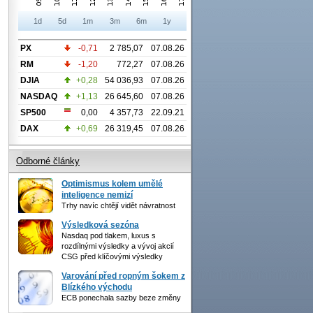
1d
5d
1m
3m
6m
1y
PX
-0,71
2 785,07
07.08.26
RM
-1,20
772,27
07.08.26
DJIA
+0,28
54 036,93
07.08.26
NASDAQ
+1,13
26 645,60
07.08.26
SP500
0,00
4 357,73
22.09.21
DAX
+0,69
26 319,45
07.08.26
Odborné články
Optimismus kolem umělé
inteligence nemizí
Trhy navíc chtějí vidět návratnost
Výsledková sezóna
Nasdaq pod tlakem, luxus s
rozdílnými výsledky a vývoj akcií
CSG před klíčovými výsledky
Varování před ropným šokem z
Blízkého východu
ECB ponechala sazby beze změny