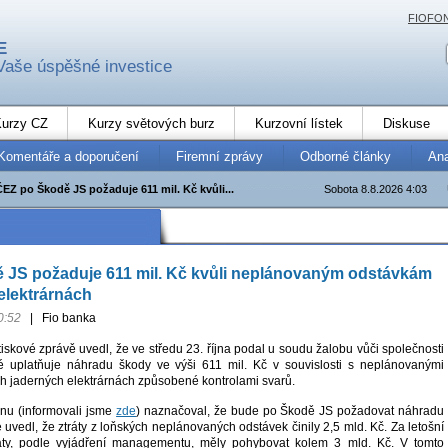
FIOFO
E
Vaše úspěšné investice
urzy CZ
Kurzy světových burz
Kurzovní lístek
Diskuse
Komentáře a doporučení
Firemní zprávy
Odborné články
An
ČEZ po Škodě JS požaduje 611 mil. Kč kvůli...
Sobota 8.8.2026 4:03
 JS požaduje 611 mil. Kč kvůli neplánovaným odstávkám
elektrárnách
0:52
|
Fio banka
iskové zprávě uvedl, že ve středu 23. října podal u soudu žalobu vůči společnosti
é uplatňuje náhradu škody ve výši 611 mil. Kč v souvislosti s neplánovanými
h jaderných elektrárnách způsobené kontrolami svarů.
vnu (informovali jsme
zde
) naznačoval, že bude po Škodě JS požadovat náhradu
e uvedl, že ztráty z loňských neplánovaných odstávek činily 2,5 mld. Kč. Za letošní
áty, podle vyjádření managementu, měly pohybovat kolem 3 mld. Kč. V tomto