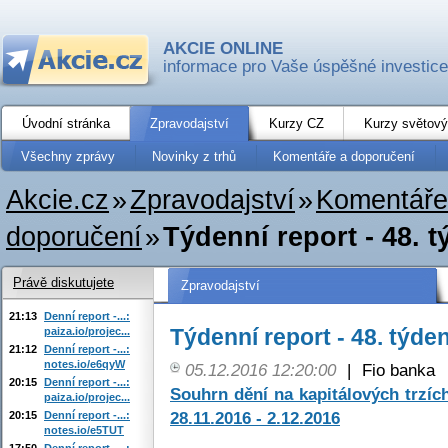
AKCIE ONLINE
informace pro Vaše úspěšné investice
Úvodní stránka
Zpravodajství
Kurzy CZ
Kurzy světový
Všechny zprávy
Novinky z trhů
Komentáře a doporučení
Akcie.cz
»
Zpravodajství
»
Komentáře
doporučení
»
Týdenní report - 48. 
Právě diskutujete
Zpravodajství
21:13
Denní report -...:
Týdenní report - 48. týde
paiza.io/projec...
21:12
Denní report -...:
notes.io/e6qyW
05.12.2016 12:20:00
|
Fio banka
20:15
Denní report -...:
Souhrn dění na kapitálových trzí
paiza.io/projec...
28.11.2016 - 2.12.2016
20:15
Denní report -...:
notes.io/e5TUT
17:50
Denní report -...: