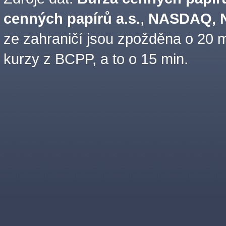
cenných papírů a.s.
,
NASDAQ, N
ze zahraničí jsou zpožděna o 20 m
kurzy z BCPP, a to o 15 min.