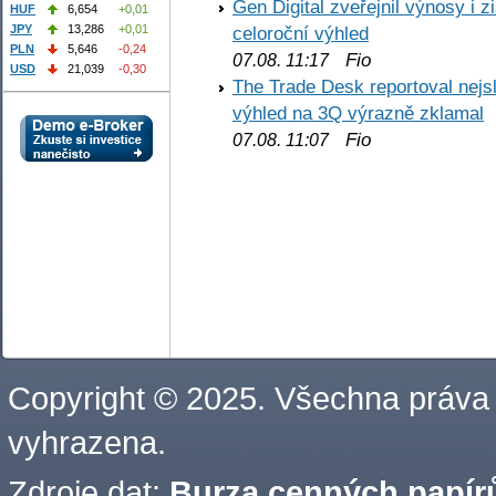
Gen Digital zveřejnil výnosy i 
HUF
6,654
+0,01
JPY
13,286
+0,01
celoroční výhled
PLN
5,646
-0,24
Fio
07.08. 11:17
USD
21,039
-0,30
The Trade Desk reportoval nejs
výhled na 3Q výrazně zklamal
Fio
07.08. 11:07
Copyright © 2025. Všechna práva
vyhrazena.
Zdroje dat:
Burza cenných papírů