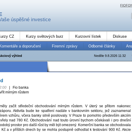
FIOFO
E
Vaše úspěšné investice
urzy CZ
Kurzy světových burz
Kurzovní lístek
Diskuse
Komentáře a doporučení
Firemní zprávy
Odborné články
An
Akciový výhled
Neděle 9.8.2026 11:32
ed
2:00
|
Fio banka
vřít mírným růstem
měly začít středeční obchodování mírným růstem. V úterý se přitom nakonec
záporu. Aktivita bude ke spatření nadále v bankovním sektoru, jež zaznamenal
ěrem vzhůru, včera banky silně posilovaly. V Praze to pomohlo především akciím
zavřely nad 780 Kč. Obchodování nad touto úrovní bychom očekávali i pro dnešní
átkodobý prostor pro další růst by měl být omezený. Komerční banka se obchodovala
 Kč a v příštích dnech by se mohla postupně odhodlat k testování 900 Kč. Akcie