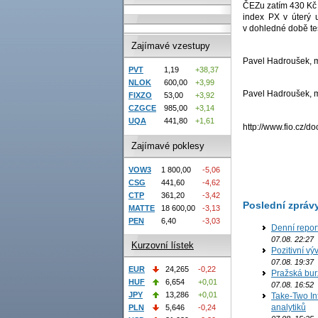
ČEZu zatím 430 Kč n
index PX v úterý 
v dohledné době te
Zajímavé vzestupy
Pavel Hadroušek, ma
PVT
1,19
+38,37
NLOK
600,00
+3,99
Pavel Hadroušek, ma
FIXZO
53,00
+3,92
CZGCE
985,00
+3,14
UQA
441,80
+1,61
http://www.fio.cz/
Zajímavé poklesy
VOW3
1 800,00
-5,06
CSG
441,60
-4,62
CTP
361,20
-3,42
Poslední zpráv
MATTE
18 600,00
-3,13
PEN
6,40
-3,03
Denní repor
07.08. 22:27
Kurzovní lístek
Pozitivní vý
07.08. 19:37
EUR
24,265
-0,22
Pražská bur
HUF
6,654
+0,01
07.08. 16:52
JPY
13,286
+0,01
Take-Two In
analytiků
PLN
5,646
-0,24