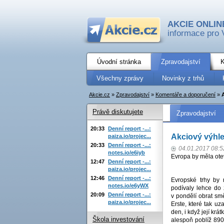
AKCIE ONLIN
informace pro 
Úvodní stránka
Zpravodajství
K
Všechny zprávy
Novinky z trhů
Akcie.cz
»
Zpravodajství
»
Komentáře a doporučení
»
Právě diskutujete
Zpravodajství
20:33
Denní report -...:
Akciový výhl
paiza.io/projec...
20:33
Denní report -...:
04.01.2017 08:5
notes.io/e6iyb
Evropa by měla ote
12:47
Denní report -...:
paiza.io/projec...
12:46
Denní report -...:
Evropské trhy by 
notes.io/e6yWX
podívaly lehce do 
20:09
Denní report -...:
v pondělí obrat sm
paiza.io/projec...
Erste, které tak u
den, i když její kr
Škola investování
alespoň poblíž 890