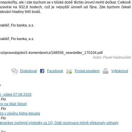
epokořily, ale i zde bychom se v blízké době těchto úrovní mohli dočkat. Celkově
uzavíral na 932,8 bodech, což je nejvyšší úroveň od října. Zde bychom čekali
stování hladiny 940 bodů.
kléř, Fio banka, a.s.
kléř, Fio banka, a.s.
docs/zpravodajstvi/1-komentare/cz/188556_newsletter_170104.pdf
Autor: Pavel Hadroušek
Diskutovat
Facebook
Poslat emailem
Vytisknout
y
t - pátek 07.08.2026
Fio
voj na Wall Street
Fio
za v závěru týdne klesala
Fio
teractive zveřejnil výsledky za 1Q, čisté rezervace mírně překonaly odhady