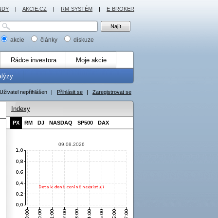
NDY
|
AKCIE.CZ
|
RM-SYSTÉM
|
E-BROKER
akcie
články
diskuze
Rádce investora
Moje akcie
alýzy
Uživatel nepřihlášen
|
Přihlásit se
|
Zaregistrovat se
Indexy
PX
RM
DJ
NASDAQ
SP500
DAX
09.08.2026