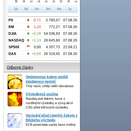
1d
5d
1m
3m
6m
1y
PX
-0,71
2 785,07
07.08.26
RM
-1,20
772,27
07.08.26
DJIA
+0,28
54 036,93
07.08.26
NASDAQ
+1,13
26 645,60
07.08.26
SP500
0,00
4 357,73
22.09.21
DAX
+0,69
26 319,45
07.08.26
Odborné články
Optimismus kolem umělé
inteligence nemizí
Trhy navíc chtějí vidět návratnost
Výsledková sezóna
Nasdaq pod tlakem, luxus s
rozdílnými výsledky a vývoj akcií
CSG před klíčovými výsledky
Varování před ropným šokem z
Blízkého východu
ECB ponechala sazby beze změny