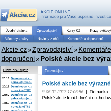
AKCIE ONLINE
informace pro Vaše úspěšné investice
Úvodní stránka
Zpravodajství
Kurzy CZ
Kurzy světový
Všechny zprávy
Novinky z trhů
Komentáře a doporučení
Akcie.cz
»
Zpravodajství
»
Komentáře
doporučení
»
Polské akcie bez výr
Právě diskutujete
Zpravodajství
20:15
Denní report -...:
Polské akcie bez výrazn
paiza.io/projec...
20:15
Denní report -...:
notes.io/e5TUT
05.01.2017 17:05:56
|
Fio banka
17:50
Denní report -...:
Polské akcie končí dnešní obchodov
paiza.io/projec...
17:50
Denní report -...:
notes.io/e5T61
14:03
Denní report -...: