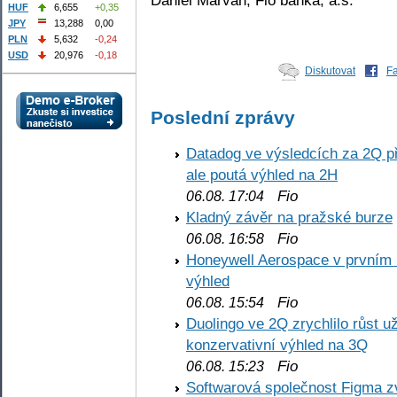
HUF
6,655
+0,35
JPY
13,288
0,00
PLN
5,632
-0,24
USD
20,976
-0,18
Diskutovat
F
Poslední zprávy
Datadog ve výsledcích za 2Q př
ale poutá výhled na 2H
Fio
06.08. 17:04
Kladný závěr na pražské burze
Fio
06.08. 16:58
Honeywell Aerospace v prvním re
výhled
Fio
06.08. 15:54
Duolingo ve 2Q zrychlilo růst už
konzervativní výhled na 3Q
Fio
06.08. 15:23
Softwarová společnost Figma z