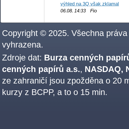
výhled na 3Q však zklamal
Fio
06.08. 14:33
Copyright © 2025. Všechna práva
vyhrazena.
Zdroje dat:
Burza cenných papírů
cenných papírů a.s.
,
NASDAQ, N
ze zahraničí jsou zpožděna o 20 m
kurzy z BCPP, a to o 15 min.