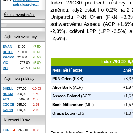
Index WIG30 po třech růstových 
paiza.io/projec...
změnou, když oslabil o 0,2% na 2 
Škola investování
Unipetrolu PKN Orlen (PKN +3,3
softwarovému Assecu (ACP +1,6%
-2,3%), oděvní LPP (LPP -2,5%) 
Zajímavé vzestupy
-2,6%).
EMAN
43,00
+7,50
DETEL
710,00
+6,61
PRAPM
228,00
+5,56
Index WIG 30 -0,
VIG
1 797,00
+5,09
RBI
1 575,50
+4,61
Nejsilnější akcie
Změ
Zajímavé poklesy
PKN Orlen
(PKN)
+3,3
Alior Bank
(ALR)
+1,9
SHELL
877,00
-10,33
NOKIA
200,00
-4,40
Asseco Poland
(ACP)
+1,6
ATS
3 504,00
-2,56
Bank Millennium
(MIL)
+1,5
CZGCE
955,00
-2,15
KARIN
140,00
-2,10
Grupa Lotos
(LTS)
+1,3
Kurzovní lístek
EUR
24,210
-0,08
Daniel Marván, Fio banka, a.s.