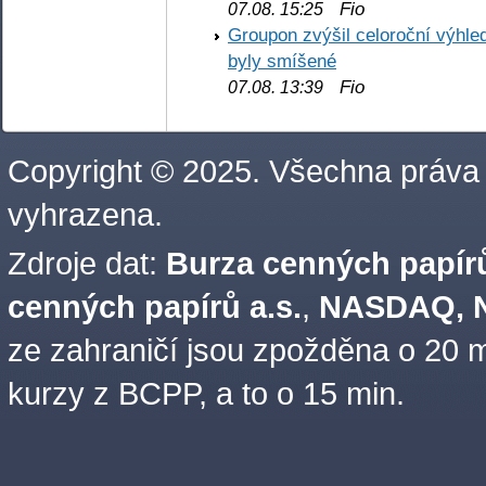
Fio
07.08. 15:25
Groupon zvýšil celoroční výhl
byly smíšené
Fio
07.08. 13:39
Copyright © 2025. Všechna práva
vyhrazena.
Zdroje dat:
Burza cenných papírů
cenných papírů a.s.
,
NASDAQ, N
ze zahraničí jsou zpožděna o 20 m
kurzy z BCPP, a to o 15 min.