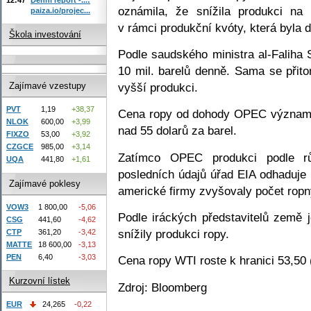
oznámila, že snížila produkci na
paiza.io/projec...
v rámci produkční kvóty, která byla
Škola investování
Podle saudského ministra al-Faliha 
10 mil. barelů denně. Sama se přito
vyšší produkci.
Zajímavé vzestupy
PVT
1,19
+38,37
Cena ropy od dohody OPEC významně
NLOK
600,00
+3,99
nad 55 dolarů za barel.
FIXZO
53,00
+3,92
CZGCE
985,00
+3,14
Zatímco OPEC produkci podle rů
UQA
441,80
+1,61
posledních údajů úřad EIA odhaduje
Zajímavé poklesy
americké firmy zvyšovaly počet ropný
VOW3
1 800,00
-5,06
Podle iráckých představitelů země 
CSG
441,60
-4,62
snížily produkci ropy.
CTP
361,20
-3,42
MATTE
18 600,00
-3,13
PEN
6,40
-3,03
Cena ropy WTI roste k hranici 53,50 
Kurzovní lístek
Zdroj: Bloomberg
EUR
24,265
-0,22