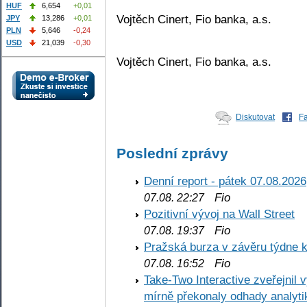
HUF
6,654
+0,01
Vojtěch Cinert, Fio banka, a.s.
JPY
13,286
+0,01
PLN
5,646
-0,24
USD
21,039
-0,30
Vojtěch Cinert, Fio banka, a.s.
Diskutovat
F
Poslední zprávy
Denní report - pátek 07.08.2026
Fio
07.08. 22:27
Pozitivní vývoj na Wall Street
Fio
07.08. 19:37
Pražská burza v závěru týdne k
Fio
07.08. 16:52
Take-Two Interactive zveřejnil 
mírně překonaly odhady analyti