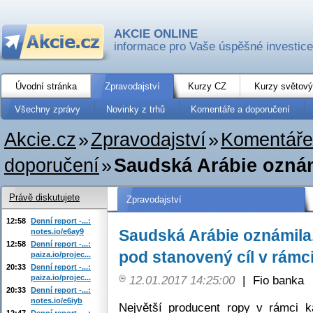
AKCIE ONLINE
informace pro Vaše úspěšné investice
Úvodní stránka
Zpravodajství
Kurzy CZ
Kurzy světový
Všechny zprávy
Novinky z trhů
Komentáře a doporučení
Akcie.cz
»
Zpravodajství
»
Komentáře
doporučení
»
Saudská Arábie oznámi
Právě diskutujete
Zpravodajství
12:58
Denní report -...:
Saudská Arábie oznámila,
notes.io/e6ay9
12:58
Denní report -...:
pod stanovený cíl v rámc
paiza.io/projec...
20:33
Denní report -...:
paiza.io/projec...
12.01.2017 14:25:00
|
Fio banka
20:33
Denní report -...:
notes.io/e6iyb
Největší producent ropy v rámci 
12:47
Denní report -...: