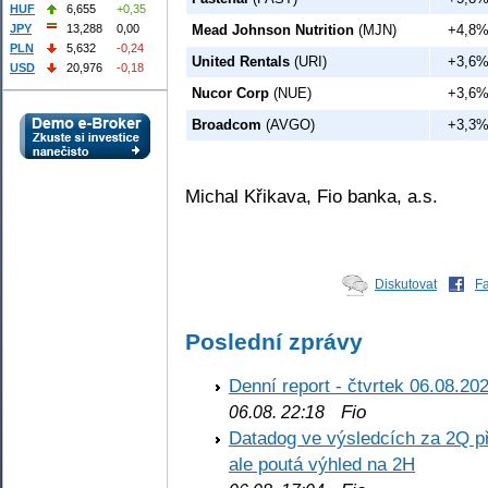
HUF
6,655
+0,35
Mead Johnson Nutrition
(MJN)
+4,8
JPY
13,288
0,00
PLN
5,632
-0,24
United Rentals
(URI)
+3,6
USD
20,976
-0,18
Nucor Corp
(NUE)
+3,6
Broadcom
(AVGO)
+3,3
Michal Křikava, Fio banka, a.s.
Diskutovat
F
Poslední zprávy
Denní report - čtvrtek 06.08.20
Fio
06.08. 22:18
Datadog ve výsledcích za 2Q př
ale poutá výhled na 2H