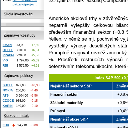
2271,89 b. Index Nasdaq Composite 
paiza.io/projec...
Škola investování
Americké akciové trhy v závěrečný
nepatrně vylepšily celkovou bil
především finananční sektor (+0,8
Zajímavé vzestupy
Yellen, v němž se mj. pochvalně vyj
vystřelily výnosy desetiletých s
EMAN
43,00
+7,50
DETEL
710,00
+6,61
Promptně reagoval rovněž americký d
PRAPM
228,00
+5,56
%. Prostředí rostoucích výnosů 
VIG
1 797,00
+5,09
defenzivním telekomunikacím, které d
RBI
1 575,50
+4,61
Zajímavé poklesy
Index S&P 500 +0,
SHELL
877,00
-10,33
Nejsilnější sektory S&P
Změn
NOKIA
200,00
-4,40
Finanční sektor
+0,8
ATS
3 504,00
-2,56
CZGCE
955,00
-2,15
Základní materiály
+0,6
KARIN
140,00
-2,10
Průmysl
+0,4
Kurzovní lístek
Nejsilnější akcie S&P
Změn
EUR
24,210
-0,08
Fastenal
(FAST)
+5,8