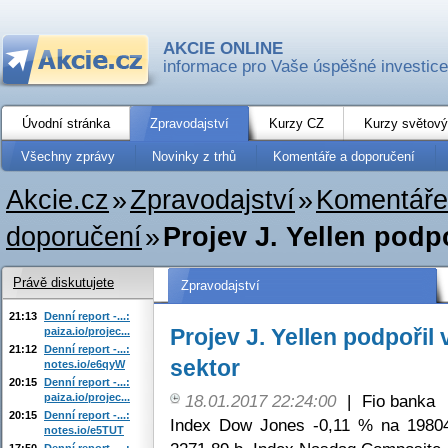
AKCIE ONLINE
informace pro Vaše úspěšné investice
Úvodní stránka
Zpravodajství
Kurzy CZ
Kurzy světový
Všechny zprávy
Novinky z trhů
Komentáře a doporučení
Akcie.cz
»
Zpravodajství
»
Komentáře
doporučení
»
Projev J. Yellen podpo
Právě diskutujete
Zpravodajství
21:13
Denní report -...:
Projev J. Yellen podpořil
paiza.io/projec...
21:12
Denní report -...:
sektor
notes.io/e6qyW
20:15
Denní report -...:
paiza.io/projec...
18.01.2017 22:24:00
|
Fio banka
20:15
Denní report -...:
Index Dow Jones -0,11 % na 1980
notes.io/e5TUT
17:50
Denní report -...: