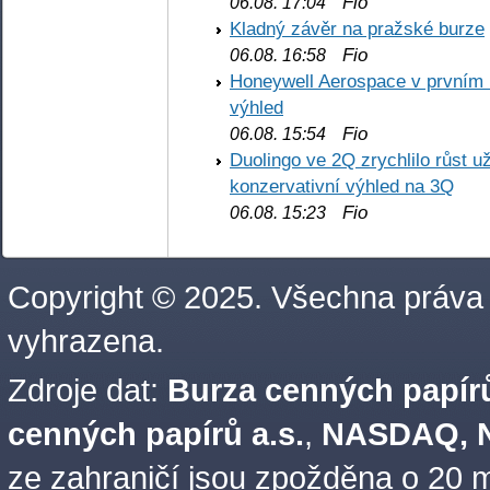
Fio
06.08. 17:04
Kladný závěr na pražské burze
Fio
06.08. 16:58
Honeywell Aerospace v prvním re
výhled
Fio
06.08. 15:54
Duolingo ve 2Q zrychlilo růst už
konzervativní výhled na 3Q
Fio
06.08. 15:23
Copyright © 2025. Všechna práva
vyhrazena.
Zdroje dat:
Burza cenných papírů
cenných papírů a.s.
,
NASDAQ, N
ze zahraničí jsou zpožděna o 20 m