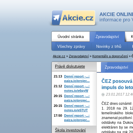
AKCIE ONLIN
informace pro 
Úvodní stránka
Zpravodajství
K
Všechny zprávy
Novinky z trhů
Akcie.cz
»
Zpravodajství
»
Komentáře a doporučení
»
Právě diskutujete
Zpravodajství
21:13
Denní report -...:
ČEZ posouvá c
paiza.io/projec...
21:12
Denní report -...:
impuls do let
notes.io/e6qyW
23.01.2017 12:4
20:15
Denní report -...:
paiza.io/projec...
ČEZ dnes oznámil 
20:15
Denní report -...:
1. 2018 na 29. 1
notes.io/e5TUT
temelínského blo
17:50
Denní report -...:
znamenat pozitivní 
paiza.io/projec...
odstávky na Dukov
elektráren by se 
Škola investování
odstávky na rok 20