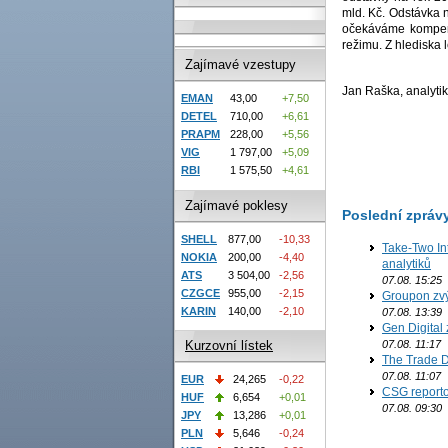
mld. Kč. Odstávka n
očekáváme kompenz
režimu. Z hlediska
Zajímavé vzestupy
Jan Raška, analytik
EMAN
43,00
+7,50
DETEL
710,00
+6,61
PRAPM
228,00
+5,56
VIG
1 797,00
+5,09
RBI
1 575,50
+4,61
Zajímavé poklesy
Poslední zpráv
SHELL
877,00
-10,33
Take-Two In
NOKIA
200,00
-4,40
analytiků
ATS
3 504,00
-2,56
07.08. 15:25
CZGCE
955,00
-2,15
Groupon zvý
KARIN
140,00
-2,10
07.08. 13:39
Gen Digital 
07.08. 11:17
Kurzovní lístek
The Trade D
07.08. 11:07
EUR
24,265
-0,22
CSG reporto
HUF
6,654
+0,01
07.08. 09:30
JPY
13,286
+0,01
PLN
5,646
-0,24