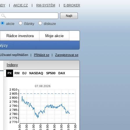
NDY
|
AKCIE.CZ
|
RM-SYSTÉM
|
E-BROKER
akcie
články
diskuze
Rádce investora
Moje akcie
alýzy
Uživatel nepřihlášen
|
Přihlásit se
|
Zaregistrovat se
Indexy
PX
RM
DJ
NASDAQ
SP500
DAX
07.08.2026