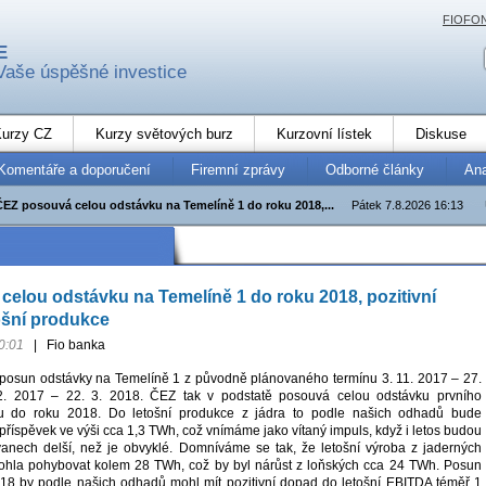
FIOFO
E
Vaše úspěšné investice
urzy CZ
Kurzy světových burz
Kurzovní lístek
Diskuse
Komentáře a doporučení
Firemní zprávy
Odborné články
An
ČEZ posouvá celou odstávku na Temelíně 1 do roku 2018,...
Pátek 7.8.2026 16:13
elou odstávku na Temelíně 1 do roku 2018, pozitivní
ošní produkce
0:01
|
Fio banka
posun odstávky na Temelíně 1 z původně plánovaného termínu 3. 11. 2017 – 27.
2. 2017 – 22. 3. 2018. ČEZ tak v podstatě posouvá celou odstávku prvního
ku do roku 2018. Do letošní produkce z jádra to podle našich odhadů bude
příspěvek ve výši cca 1,3 TWh, což vnímáme jako vítaný impuls, když i letos budou
anech delší, než je obvyklé. Domníváme se tak, že letošní výroba z jaderných
mohla pohybovat kolem 28 TWh, což by byl nárůst z loňských cca 24 TWh. Posun
18 by podle našich odhadů mohl mít pozitivní dopad do letošní EBITDA téměř 1