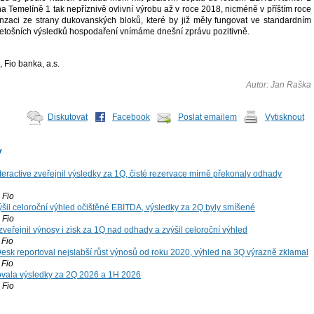
a Temelíně 1 tak nepříznivě ovlivní výrobu až v roce 2018, nicméně v příštím roce
aci ze strany dukovanských bloků, které by již měly fungovat ve standardním
 letošních výsledků hospodaření vnímáme dnešní zprávu pozitivně.
, Fio banka, a.s.
Autor: Jan Raška
Diskutovat
Facebook
Poslat emailem
Vytisknout
y
teractive zveřejnil výsledky za 1Q, čisté rezervace mírně překonaly odhady
Fio
šil celoroční výhled očištěné EBITDA, výsledky za 2Q byly smíšené
Fio
zveřejnil výnosy i zisk za 1Q nad odhady a zvýšil celoroční výhled
Fio
esk reportoval nejslabší růst výnosů od roku 2020, výhled na 3Q výrazně zklamal
Fio
vala výsledky za 2Q 2026 a 1H 2026
Fio