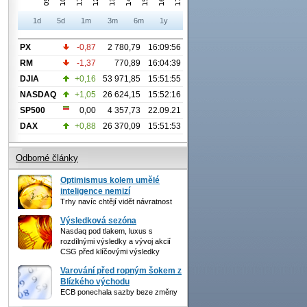
1d
5d
1m
3m
6m
1y
PX
-0,87
2 780,79
16:09:56
RM
-1,37
770,89
16:04:39
DJIA
+0,16
53 971,85
15:51:55
NASDAQ
+1,05
26 624,15
15:52:16
SP500
0,00
4 357,73
22.09.21
DAX
+0,88
26 370,09
15:51:53
Odborné články
Optimismus kolem umělé
inteligence nemizí
Trhy navíc chtějí vidět návratnost
Výsledková sezóna
Nasdaq pod tlakem, luxus s
rozdílnými výsledky a vývoj akcií
CSG před klíčovými výsledky
Varování před ropným šokem z
Blízkého východu
ECB ponechala sazby beze změny