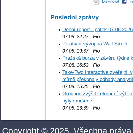
Diskutovat
F
Poslední zprávy
Denní report - pátek 07.08.2026
Fio
07.08. 22:27
Pozitivní vývoj na Wall Street
Fio
07.08. 19:37
Pražská burza v závěru týdne k
Fio
07.08. 16:52
Take-Two Interactive zveřejnil 
mírně překonaly odhady analyti
Fio
07.08. 15:25
Groupon zvýšil celoroční výhl
byly smíšené
Fio
07.08. 13:39
Copyright © 2025. Všechna práva