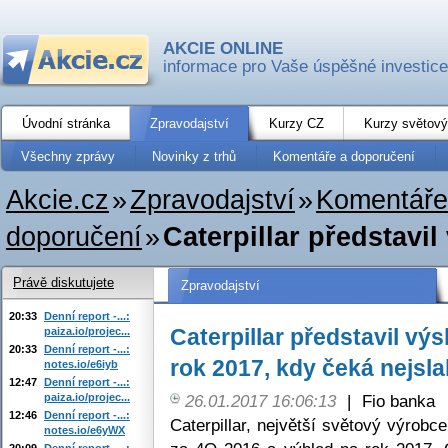
AKCIE ONLINE
informace pro Vaše úspěšné investice
Úvodní stránka
Zpravodajství
Kurzy CZ
Kurzy světový
Všechny zprávy
Novinky z trhů
Komentáře a doporučení
Akcie.cz
»
Zpravodajství
»
Komentáře
doporučení
»
Caterpillar představil
Právě diskutujete
Zpravodajství
20:33
Denní report -...:
Caterpillar představil vý
paiza.io/projec...
20:33
Denní report -...:
rok 2017, kdy čeká nejsla
notes.io/e6iyb
12:47
Denní report -...:
paiza.io/projec...
26.01.2017 16:06:13
|
Fio banka
12:46
Denní report -...:
Caterpillar, největší světový výrobc
notes.io/e6yWX
20:09
Denní report -...: