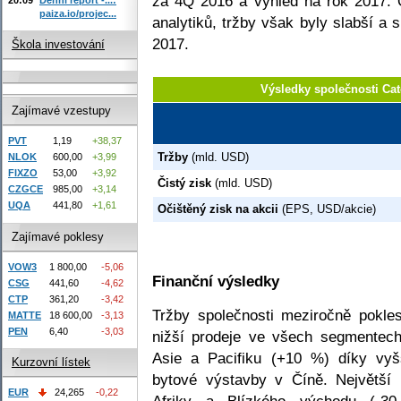
za 4Q 2016 a výhled na rok 2017. 
paiza.io/projec...
analytiků, tržby však byly slabší a 
2017.
Škola investování
Výsledky společnosti Cat
Zajímavé vzestupy
PVT
1,19
+38,37
Tržby
(mld. USD)
NLOK
600,00
+3,99
FIXZO
53,00
+3,92
Čistý zisk
(mld. USD)
CZGCE
985,00
+3,14
UQA
441,80
+1,61
Očištěný zisk na akcii
(EPS, USD/akcie)
Zajímavé poklesy
VOW3
1 800,00
-5,06
Finanční výsledky
CSG
441,60
-4,62
CTP
361,20
-3,42
Tržby společnosti meziročně pokle
MATTE
18 600,00
-3,13
PEN
6,40
-3,03
nižší prodeje ve všech segmentec
Asie a Pacifiku (+10 %) díky vyšš
Kurzovní lístek
bytové výstavby v Číně. Největší
EUR
24,265
-0,22