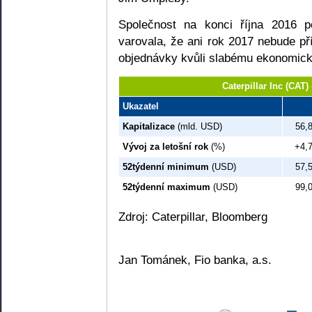
Společnost na konci října 2016 po
varovala, že ani rok 2017 nebude příl
objednávky kvůli slabému ekonomick
Caterpillar Inc (CAT
Ukazatel
Kapitalizace
(mld. USD)
56,
Vývoj za letošní rok
(%)
+4,
52týdenní minimum
(USD)
57,
52týdenní maximum
(USD)
99,
Zdroj: Caterpillar, Bloomberg
Jan Tománek, Fio banka, a.s.