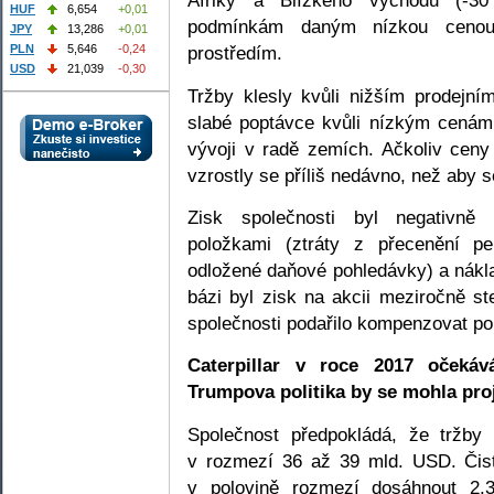
Afriky a Blízkého východu (-3
HUF
6,654
+0,01
podmínkám daným nízkou cenou
JPY
13,286
+0,01
PLN
5,646
-0,24
prostředím.
USD
21,039
-0,30
Tržby klesly kvůli nižším prodejním
slabé poptávce kvůli nízkým cená
vývoji v radě zemích. Ačkoliv ceny
vzrostly se příliš nedávno, než aby se
Zisk společnosti byl negativně 
položkami (ztráty z přecenění pe
odložené daňové pohledávky) a nákla
bázi byl zisk na akcii meziročně st
společnosti podařilo kompenzovat p
Caterpillar v roce 2017 očekáv
Trumpova politika by se mohla proj
Společnost předpokládá, že tržb
v rozmezí 36 až 39 mld. USD. Čist
v polovině rozmezí dosáhnout 2