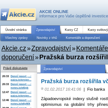
AKCIE ONLINE
informace pro Vaše úspěšné investice
Úvodní stránka
Zpravodajství
Kurzy CZ
Kurzy světový
Všechny zprávy
Novinky z trhů
Komentáře a doporučení
Akcie.cz
»
Zpravodajství
»
Komentáře
doporučení
»
Pražská burza rozšířil
Právě diskutujete
Zpravodajství
20:33
Denní report -...:
Pražská burza rozšířila vč
paiza.io/projec...
20:33
Denní report -...:
notes.io/e6iyb
01.02.2017 16:41:06
|
Fio banka
12:47
Denní report -...:
paiza.io/projec...
Západoevropské indexy slušně rostl
12:46
Denní report -...:
optimismus na globální trhy přine
notes.io/e6yWX
20:09
Denní report -...: