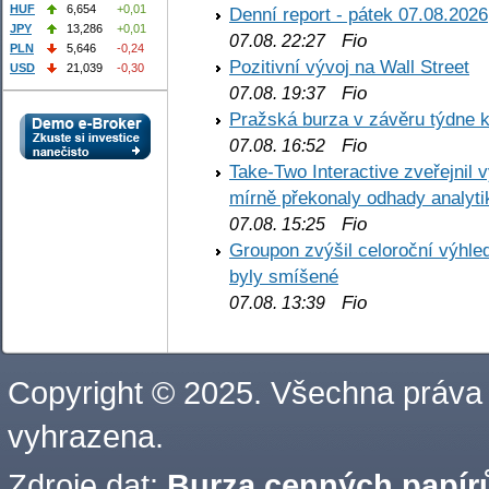
HUF
6,654
+0,01
Denní report - pátek 07.08.2026
JPY
13,286
+0,01
Fio
07.08. 22:27
PLN
5,646
-0,24
Pozitivní vývoj na Wall Street
USD
21,039
-0,30
Fio
07.08. 19:37
Pražská burza v závěru týdne k
Fio
07.08. 16:52
Take-Two Interactive zveřejnil 
mírně překonaly odhady analyti
Fio
07.08. 15:25
Groupon zvýšil celoroční výhl
byly smíšené
Fio
07.08. 13:39
Copyright © 2025. Všechna práva
vyhrazena.
Zdroje dat:
Burza cenných papírů