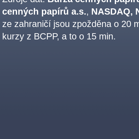
cenných papírů a.s.
,
NASDAQ, N
ze zahraničí jsou zpožděna o 20 m
kurzy z BCPP, a to o 15 min.