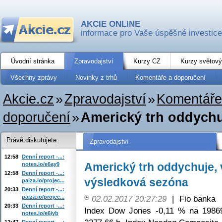
AKCIE ONLINE
informace pro Vaše úspěšné investice
Úvodní stránka
Zpravodajství
Kurzy CZ
Kurzy světový
Všechny zprávy
Novinky z trhů
Komentáře a doporučení
Akcie.cz
»
Zpravodajství
»
Komentáře
doporučení
»
Americký trh oddychuj
Právě diskutujete
Zpravodajství
12:58
Denní report -...:
Americký trh oddychuje, 
notes.io/e6ay9
12:58
Denní report -...:
výsledková sezóna
paiza.io/projec...
20:33
Denní report -...:
paiza.io/projec...
02.02.2017 20:27:29
|
Fio banka
20:33
Denní report -...:
Index Dow Jones -0,11 % na 1986
notes.io/e6iyb
12:47
Denní report -...: