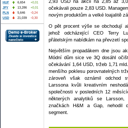
2,93 USD na akcii na 2,85 až 3,0
HUF
6,654
+0,01
očekávali pouze 2,83 USD. Managemen
JPY
13,286
+0,01
PLN
5,646
-0,24
novým produktům a velké loajalitě z
USD
21,039
-0,30
O pět procent výše se obchodují 
jehož odcházející CEO Terry Lu
přátelským nabídkám na převzetí spo
Největším propadákem dne jsou akc
Módní dům sice ve 3Q dosáhl očišt
očekávání 1,64 USD, tržeb 1,71 mld
menšího poklesu porovnatelných trže
zároveň však oznámil odchod sv
Larssona kvůli kreativním neshod
společnosti v posledních 12 měsící
některých analytiků se Larsson, 
značkách H&M a Gap, nehodil do
segment.