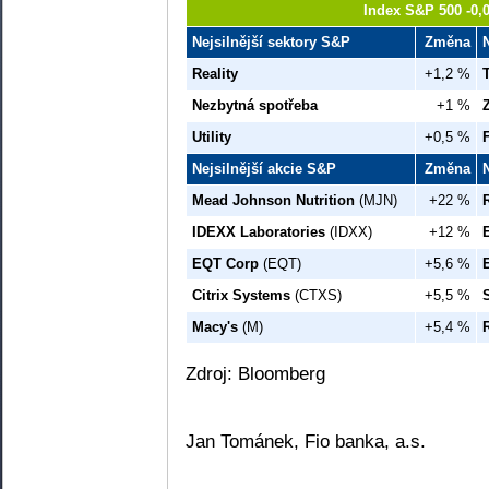
Index S&P 500 -0,
Nejsilnější sektory S&P
Změna
Reality
+1,2 %
Nezbytná spotřeba
+1 %
Utility
+0,5 %
Nejsilnější akcie S&P
Změna
Mead Johnson Nutrition
(MJN)
+22 %
IDEXX Laboratories
(IDXX)
+12 %
EQT Corp
(EQT)
+5,6 %
Citrix Systems
(CTXS)
+5,5 %
Macy's
(M)
+5,4 %
Zdroj: Bloomberg
Jan Tománek, Fio banka, a.s.