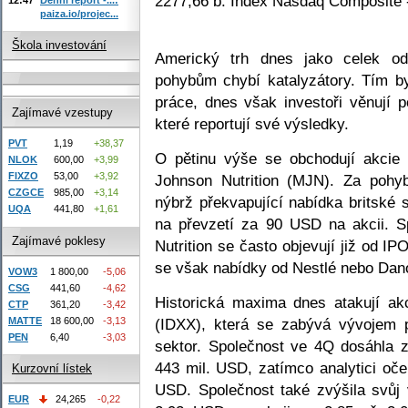
2277,66 b. Index Nasdaq Composite 
paiza.io/projec...
Škola investování
Americký trh dnes jako celek o
pohybům chybí katalyzátory. Tím by 
práce, dnes však investoři věnují 
Zajímavé vzestupy
které reportují své výsledky.
PVT
1,19
+38,37
O pětinu výše se obchodují akcie
NLOK
600,00
+3,99
FIXZO
53,00
+3,92
Johnson Nutrition (MJN). Za pohyb
CZGCE
985,00
+3,14
nýbrž překvapující nabídka britské 
UQA
441,80
+1,61
na převzetí za 90 USD na akcii. 
Zajímavé poklesy
Nutrition se často objevují již od I
se však nabídky od Nestlé nebo Dan
VOW3
1 800,00
-5,06
CSG
441,60
-4,62
Historická maxima dnes atakují ak
CTP
361,20
-3,42
MATTE
18 600,00
-3,13
(IDXX), která se zabývá vývojem p
PEN
6,40
-3,03
sektor. Společnost ve 4Q dosáhla z
443 mil. USD, zatímco analytici oč
Kurzovní lístek
USD. Společnost také zvýšila svůj 
EUR
24,265
-0,22