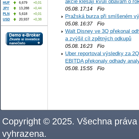
akcie klesají kvůli obavám o ro
HUF
6,679
+0,01
Fio
05.08. 17:14
JPY
13,288
+0,44
PLN
5,618
+0,01
Pražská burza při smíšeném výv
USD
20,937
+0,38
Fio
05.08. 16:37
Walt Disney ve 3Q překonal odha
a zvýšil cíl zpětných odkupů
Fio
05.08. 16:23
Uber reportoval výsledky za 2Q,
EBITDA překonaly odhady analy
Fio
05.08. 15:55
Copyright © 2025. Všechna práva
vyhrazena.