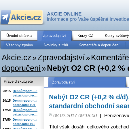
AKCIE ONLINE
informace pro Vaše úspěšné investice
Úvodní stránka
Zpravodajství
Kurzy CZ
Kurzy světový
Všechny zprávy
Novinky z trhů
Komentáře a doporučení
Akcie.cz
»
Zpravodajství
»
Komentáře
doporučení
»
Nebýt O2 CR (+0,2 % d
Právě diskutujete
Zpravodajství
20:15
Denní report -...:
Nebýt O2 CR (+0,2 % d/d)
paiza.io/projec...
20:15
Denní report -...:
standardní obchodní sea
notes.io/e5TUT
17:50
Denní report -...:
paiza.io/projec...
08.02.2017 09:18:00
|
Penizenavi
17:50
Denní report -...:
notes.io/e5T61
Titul však dosáhl celkového zobchod
14:03
Denní report -...: