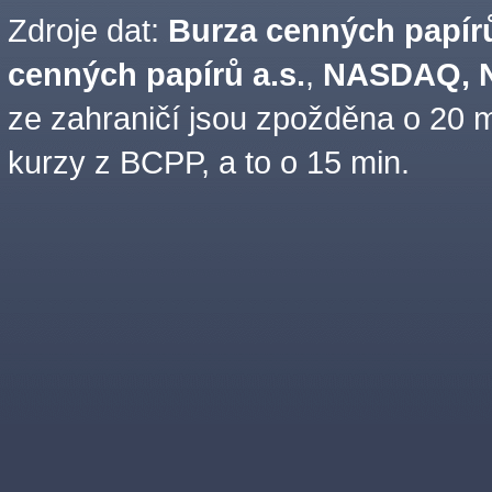
Zdroje dat:
Burza cenných papírů
cenných papírů a.s.
,
NASDAQ, N
ze zahraničí jsou zpožděna o 20 m
kurzy z BCPP, a to o 15 min.