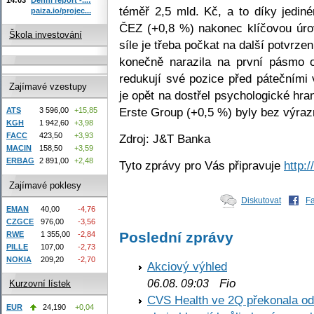
téměř 2,5 mld. Kč, a to díky jedin
paiza.io/projec...
ČEZ (+0,8 %) nakonec klíčovou úrov
Škola investování
síle je třeba počkat na další potvrz
konečně narazila na první pásmo o
redukují své pozice před pátečními
Zajímavé vzestupy
je opět na dostřel psychologické hra
Erste Group (+0,5 %) byly bez výraz
ATS
3 596,00
+15,85
KGH
1 942,60
+3,98
FACC
423,50
+3,93
Zdroj: J&T Banka
MACIN
158,50
+3,59
ERBAG
2 891,00
+2,48
Tyto zprávy pro Vás připravuje
http:
Zajímavé poklesy
Diskutovat
F
EMAN
40,00
-4,76
CZGCE
976,00
-3,56
Poslední zprávy
RWE
1 355,00
-2,84
PILLE
107,00
-2,73
NOKIA
209,20
-2,70
Akciový výhled
Fio
06.08. 09:03
Kurzovní lístek
CVS Health ve 2Q překonala odh
EUR
24,190
+0,04