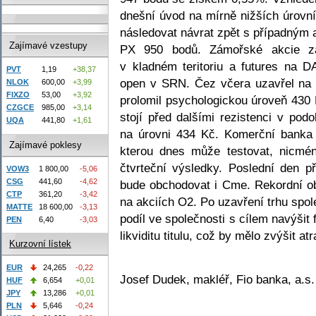
dnešní úvod na mírně nižších úrovn
následovat návrat zpět s případným
Zajímavé vzestupy
PX 950 bodů. Zámořské akcie zak
v kladném teritoriu a futures na D
PVT
1,19
+38,37
open v SRN. Čez včera uzavřel na 
NLOK
600,00
+3,99
FIXZO
53,00
+3,92
prolomil psychologickou úroveň 430 
CZGCE
985,00
+3,14
stojí před dalšími rezistenci v po
UQA
441,80
+1,61
na úrovni 434 Kč. Komerční banka 
Zajímavé poklesy
kterou dnes může testovat, nicmén
čtvrteční výsledky. Poslední den 
VOW3
1 800,00
-5,06
CSG
441,60
-4,62
bude obchodovat i Cme. Rekordní o
CTP
361,20
-3,42
na akciích O2. Po uzavření trhu spo
MATTE
18 600,00
-3,13
podíl ve společnosti s cílem navýšit 
PEN
6,40
-3,03
likviditu titulu, což by mělo zvýšit at
Kurzovní lístek
EUR
24,265
-0,22
Josef Dudek, makléř, Fio banka, a.s.
HUF
6,654
+0,01
JPY
13,286
+0,01
PLN
5,646
-0,24