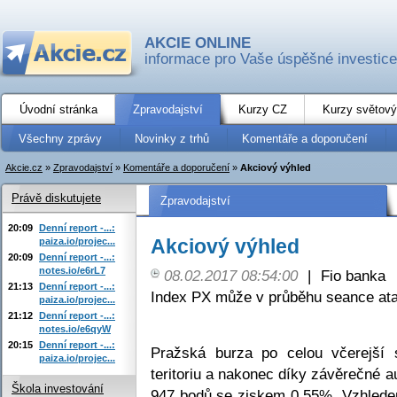
AKCIE ONLINE
informace pro Vaše úspěšné investice
Úvodní stránka
Zpravodajství
Kurzy CZ
Kurzy světový
Všechny zprávy
Novinky z trhů
Komentáře a doporučení
Akcie.cz
»
Zpravodajství
»
Komentáře a doporučení
»
Akciový výhled
Právě diskutujete
Zpravodajství
20:09
Denní report -...:
Akciový výhled
paiza.io/projec...
20:09
Denní report -...:
notes.io/e6rL7
08.02.2017 08:54:00
|
Fio banka
21:13
Denní report -...:
Index PX může v průběhu seance at
paiza.io/projec...
21:12
Denní report -...:
notes.io/e6qyW
20:15
Denní report -...:
Pražská burza po celou včerejší
paiza.io/projec...
teritoriu a nakonec díky závěrečné 
Škola investování
947 bodů se ziskem 0,55%. Vzhlede