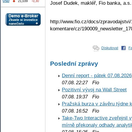
USD
21,039
-0,30
Josef Dudek, makléř, Fio banka, a.s.
http://www.fio.cz/docs/zpravodajstvi/
komentare/cz/190009_newsletter_17
Diskutovat
F
Poslední zprávy
Denní report - pátek 07.08.2026
Fio
07.08. 22:27
Pozitivní vývoj na Wall Street
Fio
07.08. 19:37
Pražská burza v závěru týdne k
Fio
07.08. 16:52
Take-Two Interactive zveřejnil 
mírně překonaly odhady analyti
Fio