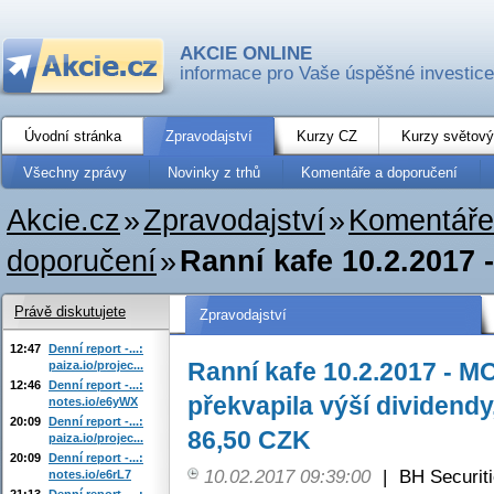
AKCIE ONLINE
informace pro Vaše úspěšné investice
Úvodní stránka
Zpravodajství
Kurzy CZ
Kurzy světový
Všechny zprávy
Novinky z trhů
Komentáře a doporučení
Akcie.cz
»
Zpravodajství
»
Komentáře
doporučení
»
Ranní kafe 10.2.2017 
Právě diskutujete
Zpravodajství
12:47
Denní report -...:
Ranní kafe 10.2.2017 - M
paiza.io/projec...
12:46
Denní report -...:
překvapila výší dividendy
notes.io/e6yWX
20:09
Denní report -...:
86,50 CZK
paiza.io/projec...
20:09
Denní report -...:
10.02.2017 09:39:00
|
BH Securit
notes.io/e6rL7
21:13
Denní report -...: