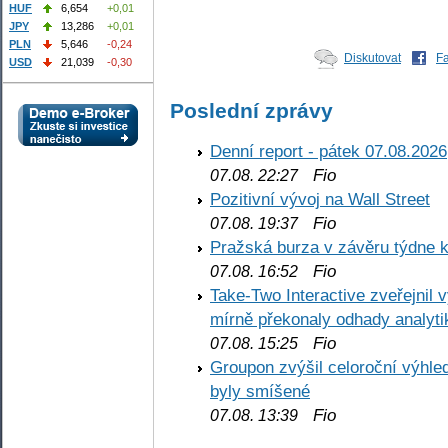
HUF
6,654
+0,01
JPY
13,286
+0,01
PLN
5,646
-0,24
Diskutovat
F
USD
21,039
-0,30
Poslední zprávy
Denní report - pátek 07.08.2026
Fio
07.08. 22:27
Pozitivní vývoj na Wall Street
Fio
07.08. 19:37
Pražská burza v závěru týdne k
Fio
07.08. 16:52
Take-Two Interactive zveřejnil 
mírně překonaly odhady analyti
Fio
07.08. 15:25
Groupon zvýšil celoroční výhl
byly smíšené
Fio
07.08. 13:39