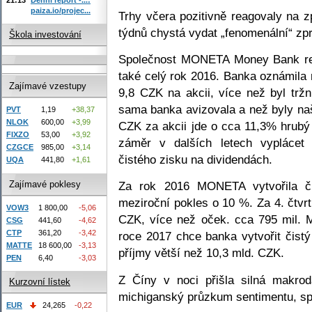
paiza.io/projec...
Trhy včera pozitivně reagovaly na 
týdnů chystá vydat „fenomenální“ zp
Škola investování
Společnost MONETA Money Bank repo
také celý rok 2016. Banka oznámila 
Zajímavé vzestupy
9,8 CZK na akcii, více než byl trž
sama banka avizovala a než byly naš
PVT
1,19
+38,37
NLOK
600,00
+3,99
CZK za akcii jde o cca 11,3% hrubý
FIXZO
53,00
+3,92
záměr v dalších letech vyplácet
CZGCE
985,00
+3,14
čistého zisku na dividendách.
UQA
441,80
+1,61
Zajímavé poklesy
Za rok 2016 MONETA vytvořila č
meziroční pokles o 10 %. Za 4. čtvrt
VOW3
1 800,00
-5,06
CZK, více než oček. cca 795 mil. 
CSG
441,60
-4,62
CTP
361,20
-3,42
roce 2017 chce banka vytvořit čist
MATTE
18 600,00
-3,13
příjmy větší než 10,3 mld. CZK.
PEN
6,40
-3,03
Z Číny v noci přišla silná makr
Kurzovní lístek
michiganský průzkum sentimentu, spo
EUR
24,265
-0,22