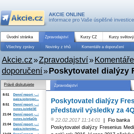
AKCIE ONLINE
informace pro Vaše úspěšné investice
Úvodní stránka
Zpravodajství
Kurzy CZ
Kurzy světový
Všechny zprávy
Novinky z trhů
Komentáře a doporučení
Akcie.cz
»
Zpravodajství
»
Komentáře
doporučení
»
Poskytovatel dialýzy 
Právě diskutujete
Zpravodajství
8:51
Denní report -...:
Poskytovatel dialýzy Fre
paiza.io/projec...
8:51
Denní report -...:
představil výsledky za 4Q
notes.io/e6d3E
21:04
Denní report -...:
notes.io/e6aQb
22.02.2017 11:14:01
|
Fio banka
21:04
Denní report -...:
Poskytovatel dialýzy Fresenius Med
paiza.io/projec...
12:58
Denní report -...: