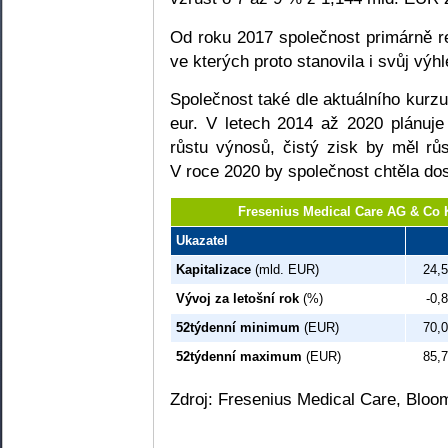
Od roku 2017 společnost primárně r
ve kterých proto stanovila i svůj výhl
Společnost také dle aktuálního kurzu
eur. V letech 2014 až 2020 plánuj
růstu výnosů, čistý zisk by měl rů
V roce 2020 by společnost chtěla d
Fresenius Medical Care AG & Co
Ukazatel
Kapitalizace
(mld. EUR)
24,5
Vývoj za letošní rok
(%)
-0,8
52týdenní minimum
(EUR)
70,0
52týdenní maximum
(EUR)
85,7
Zdroj: Fresenius Medical Care, Blo