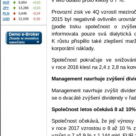
v této oblasti proto klesly o 7 %.
HUF
6,654
+0,01
JPY
13,286
+0,01
Provozní zisk ve 4Q vzrostl meziro
PLN
5,646
-0,24
2015 byl negativně ovlivněn urovn
USD
21,039
-0,30
(podle tisku společnost o zvýše
informovala pouze svá dialytická c
K růstu přispělo také zlepšení mar
korporátní náklady.
Společnost pokračuje ve snižován
v roce 2016 klesl na 2,4 z 2,8 na kon
Management navrhuje zvýšení divi
Management navrhuje zvýšit divid
se o dvacáté zvýšení dividendy v řad
Společnost letos očekává 8 až 10%
Společnost očekává, že její výnosy
v roce 2017 vzrostou o 8 až 10 % z
vzrůst o 7 až 9 % z 1,144 mld. EUR 