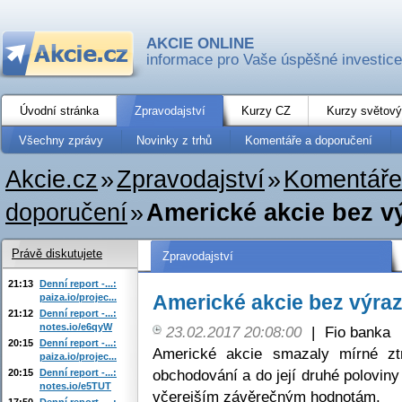
AKCIE ONLINE
informace pro Vaše úspěšné investice
Úvodní stránka
Zpravodajství
Kurzy CZ
Kurzy světový
Všechny zprávy
Novinky z trhů
Komentáře a doporučení
Akcie.cz
»
Zpravodajství
»
Komentáře
doporučení
»
Americké akcie bez v
Právě diskutujete
Zpravodajství
21:13
Denní report -...:
Americké akcie bez výra
paiza.io/projec...
21:12
Denní report -...:
notes.io/e6qyW
23.02.2017 20:08:00
|
Fio banka
20:15
Denní report -...:
Americké akcie smazaly mírné ztr
paiza.io/projec...
obchodování a do její druhé polovin
20:15
Denní report -...:
notes.io/e5TUT
včerejším závěrečným hodnotám.
17:50
Denní report -...: