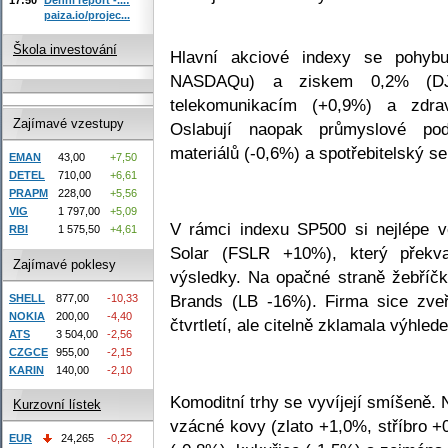
paiza.io/projec...
Škola investování
Hlavní akciové indexy se pohybu
NASDAQu) a ziskem 0,2% (DJIA
telekomunikacím (+0,9%) a zdra
Zajímavé vzestupy
Oslabují naopak průmyslové pod
materiálů (-0,6%) a spotřebitelský se
EMAN
43,00
+7,50
DETEL
710,00
+6,61
PRAPM
228,00
+5,56
VIG
1 797,00
+5,09
V rámci indexu SP500 si nejlépe v
RBI
1 575,50
+4,61
Solar (FSLR +10%), který překvap
Zajímavé poklesy
výsledky. Na opačné straně žebříčk
Brands (LB -16%). Firma sice zveře
SHELL
877,00
-10,33
NOKIA
200,00
-4,40
čtvrtletí, ale citelně zklamala výhlede
ATS
3 504,00
-2,56
CZGCE
955,00
-2,15
KARIN
140,00
-2,10
Komoditní trhy se vyvíjejí smíšeně. 
Kurzovní lístek
vzácné kovy (zlato +1,0%, stříbro +
EUR
24,265
-0,22