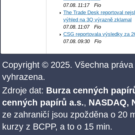
Fio
07.08. 11:17
The Trade Desk reportoval nejs
výhled na 3Q výrazně zklamal
Fio
07.08. 11:07
CSG reportovala výsledky za 2
Fio
07.08. 09:30
Copyright © 2025. Všechna práva
vyhrazena.
Zdroje dat:
Burza cenných papírů
cenných papírů a.s.
,
NASDAQ, N
ze zahraničí jsou zpožděna o 20 m
kurzy z BCPP, a to o 15 min.