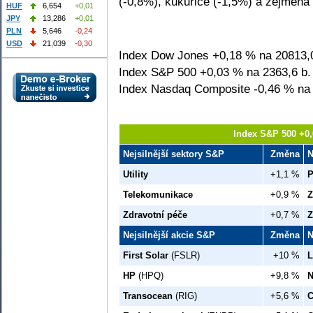
(-0,8%), kukuřice (-1,5%) a zejmén
HUF
6,654
+0,01
JPY
13,286
+0,01
PLN
5,646
-0,24
USD
21,039
-0,30
Index Dow Jones +0,18 % na 20813,
Index S&P 500 +0,03 % na 2363,6 b.
Index Nasdaq Composite -0,46 % na 
Index S&P 500 +0,
Nejsilnější sektory S&P
Změna
N
Utility
+1,1 %
P
Telekomunikace
+0,9 %
Z
Zdravotní péče
+0,7 %
Z
Nejsilnější akcie S&P
Změna
N
First Solar
(FSLR)
+10 %
L
HP
(HPQ)
+9,8 %
N
Transocean
(RIG)
+5,6 %
C