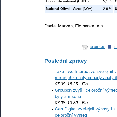
Endo International
(ENDP)
+5,1 %
C
National Oilwell Varco
(NOV)
+2,9 %
U
Daniel Marván, Fio banka, a.s.
Diskutovat
F
Poslední zprávy
Take-Two Interactive zveřejnil 
mírně překonaly odhady analyti
Fio
07.08. 15:25
Groupon zvýšil celoroční výhl
byly smíšené
Fio
07.08. 13:39
Gen Digital zveřejnil výnosy i 
celoroční výhled