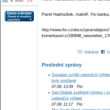
USD
20,976
-0,18
Pavel Hadroušek, makléř, Fio banka,
http://www.fio.cz/docs/zpravodajstvi/
komentare/cz/190696_newsletter_17
Diskutovat
F
Poslední zprávy
Groupon zvýšil celoroční výhl
byly smíšené
Fio
07.08. 13:39
Gen Digital zveřejnil výnosy i 
celoroční výhled
Fio
07.08. 11:17
The Trade Desk reportoval nejs