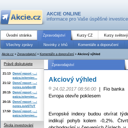
AKCIE ONLINE
informace pro Vaše úspěšné investice
Úvodní stránka
Zpravodajství
Kurzy CZ
Kurzy světový
Všechny zprávy
Novinky z trhů
Komentáře a doporučení
Akcie.cz
»
Zpravodajství
»
Komentáře a doporučení
»
Akciový výhled
Právě diskutujete
Zpravodajství
21:13
Denní report -...:
Akciový výhled
paiza.io/projec...
21:12
Denní report -...:
notes.io/e6qyW
24.02.2017 08:56:00
|
Fio banka
20:15
Denní report -...:
Evropa otevře poklesem
paiza.io/projec...
20:15
Denní report -...:
notes.io/e5TUT
17:50
Denní report -...:
Evropské indexy budou otvírat tý
paiza.io/projec...
indikují pohyb kolem -0,2%. Čtvr
Škola investování
obchodování v červených číslech, v