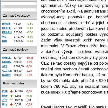
optimismus. Nůžky se rozevírají p
ohodnocením akcií. Na jednu stranu z
Zajímavé vzestupy
výnosy)-tedy poptávka po bezpe
ohodnocení akciových trhů a jejich
EMAN
43,00
+7,50
jsou zranitelné především bankovní t
DETEL
710,00
+6,61
PRAPM
228,00
+5,56
od podzimu, současný pokles výnos
VIG
1 797,00
+5,09
Zatím však investoři „drží“ nerv
RBI
1 575,50
+4,61
minimální. V Praze včera držel in
Zajímavé poklesy
z daného vývoje –poklesu výnosů 
nevšímají růst cen elektřiny (ty js
SHELL
877,00
-10,33
NOKIA
200,00
-4,40
ČEZ se tak dostaly nejvýše od polov
ATS
3 504,00
-2,56
dnešní den bychom čekali obchodo
CZGCE
955,00
-2,15
tlakem byla Komerční banka, jež se
KARIN
140,00
-2,10
by se KB mohla dále přiblížit k 920
Kurzovní lístek
kolem 780 Kč, aby se nezačal horši
bude index PX zřejmě obchodovat s t
EUR
24,210
-0,08
HUF
6,655
+0,35
JPY
13,288
0,00
PLN
5,632
-0,24
Pavel Hadroušek, makléř, Fio banka,