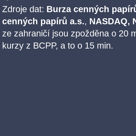
Zdroje dat:
Burza cenných papírů
cenných papírů a.s.
,
NASDAQ, N
ze zahraničí jsou zpožděna o 20 m
kurzy z BCPP, a to o 15 min.