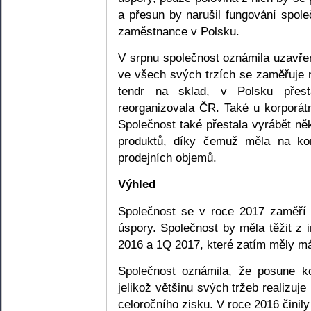
a přesun by narušil fungování spole
zaměstnance v Polsku.
V srpnu společnost oznámila uzavře
ve všech svých trzích se zaměřuje n
tendr na sklad, v Polsku přesta
reorganizovala ČR. Také u korporátn
Společnost také přestala vyrábět ně
produktů, díky čemuž měla na kon
prodejních objemů.
Výhled
Společnost se v roce 2017 zaměří 
úspory. Společnost by měla těžit z 
2016 a 1Q 2017, které zatím měly mál
Společnost oznámila, že posune ko
jelikož většinu svých tržeb realizuj
celoročního zisku. V roce 2016 činily