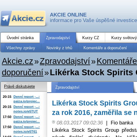
AKCIE ONLINE
informace pro Vaše úspěšné investice
Úvodní stránka
Zpravodajství
Kurzy CZ
Kurzy světový
Všechny zprávy
Novinky z trhů
Komentáře a doporučení
Akcie.cz
»
Zpravodajství
»
Komentáře
doporučení
»
Likérka Stock Spirits 
Právě diskutujete
Zpravodajství
20:15
Denní report -...:
Likérka Stock Spirits Gr
paiza.io/projec...
20:15
Denní report -...:
za rok 2016, zaměřila se 
notes.io/e5TUT
17:50
Denní report -...:
paiza.io/projec...
08.03.2017 09:02:36
|
Fio banka
17:50
Denní report -...:
Likérka Stock Spirits Group předs
notes.io/e5T61
14:03
Denní report -...: