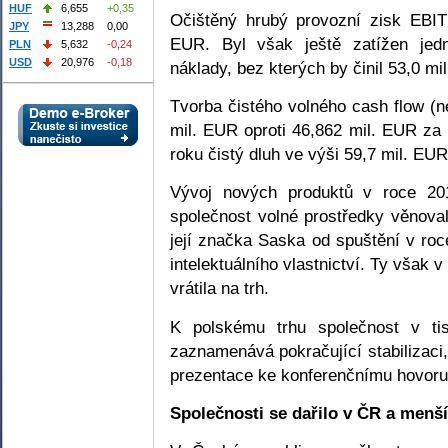
HUF
6,655
+0,35
Očištěný hrubý provozní zisk EBIT
JPY
13,288
0,00
EUR. Byl však ještě zatížen jedn
PLN
5,632
-0,24
USD
20,976
-0,18
náklady, bez kterých by činil 53,0 mi
Tvorba čistého volného cash flow (
mil. EUR oproti 46,862 mil. EUR za
roku čistý dluh ve výši 59,7 mil. EUR
Vývoj nových produktů v roce 201
společnost volné prostředky věnova
její značka Saska od spuštění v ro
intelektuálního vlastnictví. Ty však 
vrátila na trh.
K polskému trhu společnost v t
zaznamenává pokračující stabilizaci
prezentace ke konferenčnímu hovoru,
Společnosti se dařilo v ČR a menší