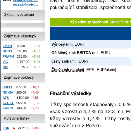
návrh finální dividendy. Na kl
paiza.io/projec...
pokračující stabilizaci, společnosti s
Škola investování
Výsledky společnosti Stock Spir
Zajímavé vzestupy
Výnosy
(mil. EUR)
EMAN
43,00
+7,50
DETEL
710,00
+6,61
Očištěný zisk EBITDA
(mil. EUR)
PRAPM
228,00
+5,56
Čistý zisk
(mil. EUR)
VIG
1 797,00
+5,09
RBI
1 575,50
+4,61
Čistý zisk na akcii
(EPS, EUR/akcie)
Zajímavé poklesy
SHELL
877,00
-10,33
Finanční výsledky
NOKIA
200,00
-4,40
ATS
3 504,00
-2,56
CZGCE
955,00
-2,15
Tržby společnosti stagnovaly (-0,6 
KARIN
140,00
-2,10
však vzrostl o 4,2 % na 12,3 mil. P
tržby vzrostly o 1,2 %. Tržby rostl
Kurzovní lístek
snižování cen v Polsku.
EUR
24,210
-0,08