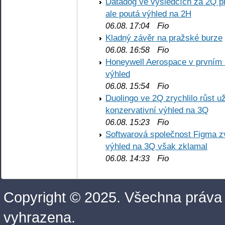
Datadog ve výsledcích za 2Q př
ale poutá výhled na 2H
Fio
06.08. 17:04
Kladný závěr na pražské burze
Fio
06.08. 16:58
Honeywell Aerospace v prvním re
výhled
Fio
06.08. 15:54
Duolingo ve 2Q zrychlilo růst už
konzervativní výhled na 3Q
Fio
06.08. 15:23
Softwarová společnost Figma z
výhled na 3Q však zklamal
Fio
06.08. 14:33
Copyright © 2025. Všechna práva
vyhrazena.