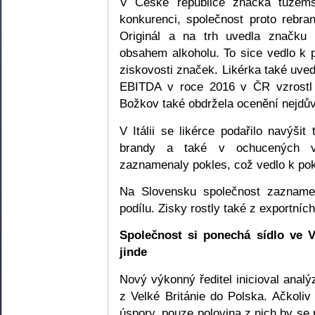
V České republice značka tuzem
konkurenci, společnost proto rebra
Originál a na trh uvedla značku
obsahem alkoholu. To sice vedlo k 
ziskovosti značek. Likérka také uve
EBITDA v roce 2016 v ČR vzrostl
Božkov také obdržela ocenění nejdův
V Itálii se likérce podařilo navýšit 
brandy a také v ochucených v
zaznamenaly pokles, což vedlo k pok
Na Slovensku společnost zaznamen
podílu. Zisky rostly také z exportních
Společnost si ponechá sídlo ve V
jinde
Nový výkonný ředitel inicioval anal
z Velké Británie do Polska. Ačkoliv
úspory, pouze polovina z nich by se p