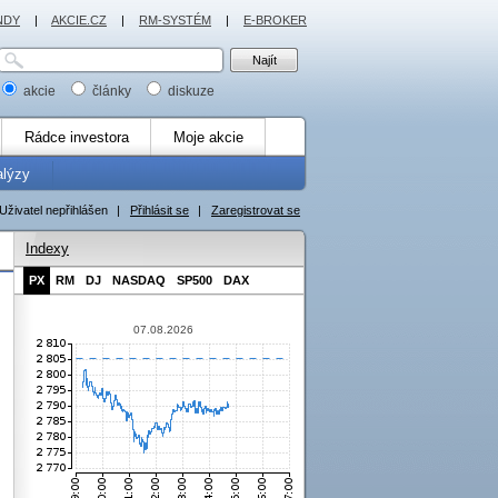
NDY
|
AKCIE.CZ
|
RM-SYSTÉM
|
E-BROKER
akcie
články
diskuze
Rádce investora
Moje akcie
alýzy
Uživatel nepřihlášen
|
Přihlásit se
|
Zaregistrovat se
Indexy
PX
RM
DJ
NASDAQ
SP500
DAX
07.08.2026