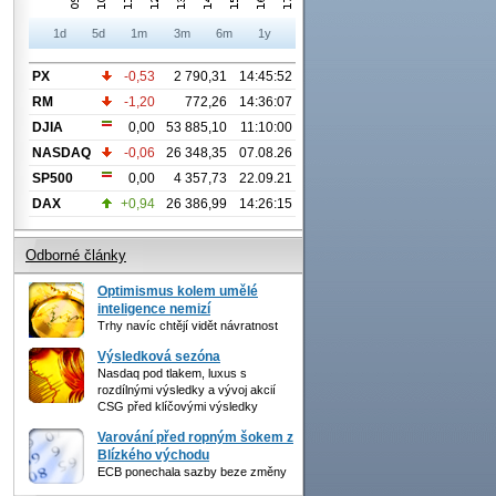
1d
5d
1m
3m
6m
1y
PX
-0,53
2 790,31
14:45:52
RM
-1,20
772,26
14:36:07
DJIA
0,00
53 885,10
11:10:00
NASDAQ
-0,06
26 348,35
07.08.26
SP500
0,00
4 357,73
22.09.21
DAX
+0,94
26 386,99
14:26:15
Odborné články
Optimismus kolem umělé
inteligence nemizí
Trhy navíc chtějí vidět návratnost
Výsledková sezóna
Nasdaq pod tlakem, luxus s
rozdílnými výsledky a vývoj akcií
CSG před klíčovými výsledky
Varování před ropným šokem z
Blízkého východu
ECB ponechala sazby beze změny