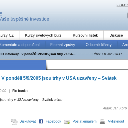
FIOFO
E
Vaše úspěšné investice
urzy CZ
Kurzy světových burz
Kurzovní lístek
Diskuse
Komentáře a doporučení
Firemní zprávy
Odborné články
An
FIO informuje: V pondělí 5/9/2005 jsou trhy v USA...
Pátek 7.8.2026 14:47
: V pondělí 5/9/2005 jsou trhy v USA uzavřeny – Svátek
0:00
|
Fio banka
 jsou trhy v USA uzavřeny – Svátek práce
Autor: Jan Korb
Diskutovat
Facebook
Poslat emailem
Vytisknout