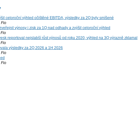
y
šil celoroční výhled očištěné EBITDA, výsledky za 2Q byly smíšené
Fio
zveřejnil výnosy i zisk za 1Q nad odhady a zvýšil celoroční výhled
Fio
esk reportoval nejslabší růst výnosů od roku 2020, výhled na 3Q výrazně zklamal
Fio
vala výsledky za 2Q 2026 a 1H 2026
Fio
led
Fio