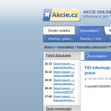
AKCIE ONLIN
informace pro 
Úvodní stránka
Zpravodajství
K
Všechny zprávy
Novinky z trhů
Akcie.cz
»
Zpravodajství
»
Komentáře a doporučení
»
Právě diskutujete
Zpravodajství
21:13
Denní report -...:
FIO informuje
paiza.io/projec...
21:12
Denní report -...:
práce
notes.io/e6qyW
02.09.2005 16:3
20:15
Denní report -...:
paiza.io/projec...
V pondělí 5/9/2005
20:15
Denní report -...:
notes.io/e5TUT
17:50
Denní report -...:
paiza.io/projec...
Škola investování