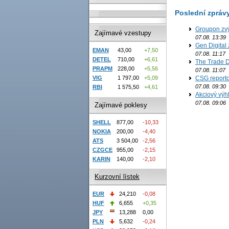
Poslední zpráv
Groupon zvý
Zajímavé vzestupy
07.08. 13:39
Gen Digital 
EMAN
43,00
+7,50
07.08. 11:17
DETEL
710,00
+6,61
The Trade D
PRAPM
228,00
+5,56
07.08. 11:07
VIG
1 797,00
+5,09
CSG reporto
07.08. 09:30
RBI
1 575,50
+4,61
Akciový výh
07.08. 09:06
Zajímavé poklesy
SHELL
877,00
-10,33
NOKIA
200,00
-4,40
ATS
3 504,00
-2,56
CZGCE
955,00
-2,15
KARIN
140,00
-2,10
Kurzovní lístek
EUR
24,210
-0,08
HUF
6,655
+0,35
JPY
13,288
0,00
PLN
5,632
-0,24