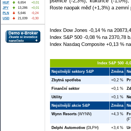
pšenice (-2,3%), kukuřice (-1,0%),
HUF
6,654
+0,01
Roste naopak měď (+1,3%) a zemní 
JPY
13,286
+0,01
PLN
5,646
-0,24
USD
21,039
-0,30
Index Dow Jones -0,14 % na 20873,4
Index S&P 500 -0,08 % na 2370,78 b
Index Nasdaq Composite +0,13 % na
Index S&P 500 -0,
Nejsilnější sektory S&P
Změna
Ne
Zbytná spotřeba
+0,2 %
Pr
Finanční sektor
+0,1 %
Zd
Utility
+0,1 %
Ne
Nejsilnější akcie S&P
Změna
Ne
Wynn Resorts
(WYNN)
+4,3 %
Fr
(F
Delphi Automotive
(DLPH)
+3,4 %
Ur