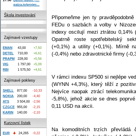
paiza.io/projec...
Škola investování
Připomeňme jen ty pravděpodobně ne
FEDu o sazbách a volby v Nizozem
indexy oscilují mezi ztrátou 0,14
Zajímavé vzestupy
Opatrně roste spotřebitelský sek
(+0,1%) a utility (+0,1%). Mírně 
EMAN
43,00
+7,50
(-0,4%) nebo zdravotnické firmy (-0,
DETEL
710,00
+6,61
PRAPM
228,00
+5,56
VIG
1 797,00
+5,09
RBI
1 575,50
+4,61
V rámci indexu SP500 si nejlépe ve
Zajímavé poklesy
(WYNN +4,3%), který těží z poziti
Nejvíce naopak ztrácí telekomunik
SHELL
877,00
-10,33
NOKIA
200,00
-4,40
-5,8%), jehož akcie se dnes poprvé
ATS
3 504,00
-2,56
0,11 USD na akcii.
CZGCE
955,00
-2,15
KARIN
140,00
-2,10
Kurzovní lístek
Na komoditních trzích převládá 
EUR
24,265
-0,22