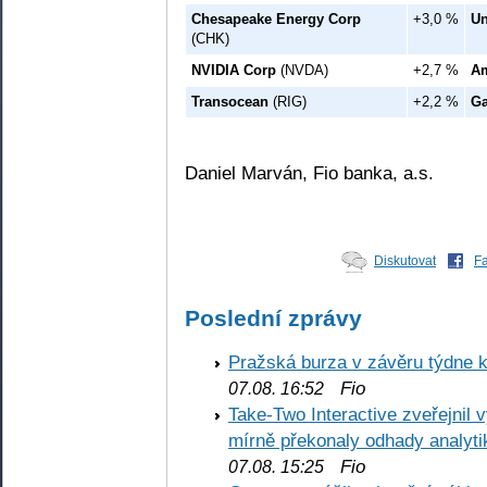
Chesapeake Energy Corp
+3,0 %
Un
(CHK)
NVIDIA Corp
(NVDA)
+2,7 %
Am
Transocean
(RIG)
+2,2 %
G
Daniel Marván, Fio banka, a.s.
Diskutovat
F
Poslední zprávy
Pražská burza v závěru týdne k
Fio
07.08. 16:52
Take-Two Interactive zveřejnil 
mírně překonaly odhady analyti
Fio
07.08. 15:25