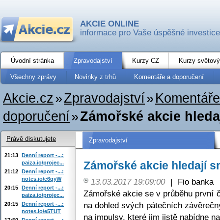
AKCIE ONLINE
informace pro Vaše úspěšné investice
Úvodní stránka
Zpravodajství
Kurzy CZ
Kurzy světový
Všechny zprávy
Novinky z trhů
Komentáře a doporučení
Akcie.cz
»
Zpravodajství
»
Komentáře
doporučení
»
Zámořské akcie hleda
Právě diskutujete
Zpravodajství
21:13
Denní report -...:
Zámořské akcie hledají s
paiza.io/projec...
21:12
Denní report -...:
notes.io/e6qyW
13.03.2017 19:09:00
|
Fio banka
20:15
Denní report -...:
Zámořské akcie se v průběhu první č
paiza.io/projec...
na dohled svých pátečních závěrečný
20:15
Denní report -...:
notes.io/e5TUT
na impulsy, které jim jistě nabídne n
17:50
Denní report -...: