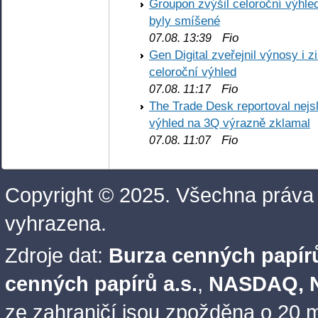
Groupon zvýšil celoroční výhl
byly smíšené
Fio
07.08. 13:39
Gen Digital zveřejnil výnosy i 
celoroční výhled
Fio
07.08. 11:17
The Trade Desk reportoval nejs
výhled na 3Q výrazně zklamal
Fio
07.08. 11:07
Copyright © 2025. Všechna práva
vyhrazena.
Zdroje dat:
Burza cenných papírů
cenných papírů a.s.
,
NASDAQ, N
ze zahraničí jsou zpožděna o 20 m