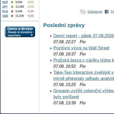
HUF
6,654
+0,01
JPY
13,286
+0,01
PLN
5,646
-0,24
Diskutovat
F
USD
21,039
-0,30
Poslední zprávy
Denní report - pátek 07.08.2026
Fio
07.08. 22:27
Pozitivní vývoj na Wall Street
Fio
07.08. 19:37
Pražská burza v závěru týdne k
Fio
07.08. 16:52
Take-Two Interactive zveřejnil 
mírně překonaly odhady analyti
Fio
07.08. 15:25
Groupon zvýšil celoroční výhl
byly smíšené
Fio
07.08. 13:39