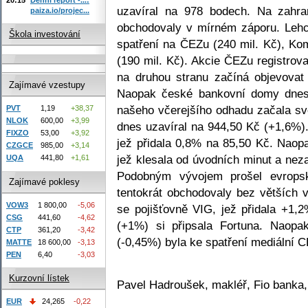
uzavíral na 978 bodech. Na zahra
paiza.io/projec...
obchodovaly v mírném záporu. Lehc
Škola investování
spatření na ČEZu (240 mil. Kč), Ko
(190 mil. Kč). Akcie ČEZu registrov
na druhou stranu začíná objevovat
Zajímavé vzestupy
Naopak české bankovní domy dnes 
našeho včerejšího odhadu začala svo
PVT
1,19
+38,37
NLOK
600,00
+3,99
dnes uzavíral na 944,50 Kč (+1,6%)
FIXZO
53,00
+3,92
jež přidala 0,8% na 85,50 Kč. Naop
CZGCE
985,00
+3,14
jež klesala od úvodních minut a neza
UQA
441,80
+1,61
Podobným vývojem prošel evrops
Zajímavé poklesy
tentokrát obchodovaly bez větších 
VOW3
1 800,00
-5,06
se pojišťovně VIG, jež přidala +1,
CSG
441,60
-4,62
(+1%) si připsala Fortuna. Naop
CTP
361,20
-3,42
(-0,45%) byla ke spatření mediální 
MATTE
18 600,00
-3,13
PEN
6,40
-3,03
Kurzovní lístek
Pavel Hadroušek, makléř, Fio banka,
EUR
24,265
-0,22