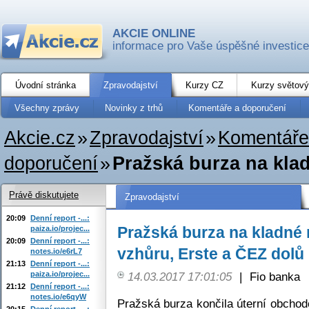
AKCIE ONLINE
informace pro Vaše úspěšné investice
Úvodní stránka
Zpravodajství
Kurzy CZ
Kurzy světový
Všechny zprávy
Novinky z trhů
Komentáře a doporučení
Akcie.cz
»
Zpravodajství
»
Komentáře
doporučení
»
Pražská burza na klad
Právě diskutujete
Zpravodajství
20:09
Denní report -...:
Pražská burza na kladné 
paiza.io/projec...
20:09
Denní report -...:
vzhůru, Erste a ČEZ dolů
notes.io/e6rL7
21:13
Denní report -...:
paiza.io/projec...
14.03.2017 17:01:05
|
Fio banka
21:12
Denní report -...:
notes.io/e6qyW
Pražská burza končila úterní obchod
20:15
Denní report -...: