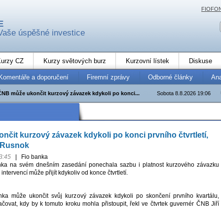
FIOFO
E
Vaše úspěšné investice
urzy CZ
Kurzy světových burz
Kurzovní lístek
Diskuse
Komentáře a doporučení
Firemní zprávy
Odborné články
An
ČNB může ukončit kurzový závazek kdykoli po konci...
Sobota 8.8.2026 19:06
čit kurzový závazek kdykoli po konci prvního čtvrtletí,
r Rusnok
3:45
|
Fio banka
ka na svém dnešním zasedání ponechala sazbu i platnost kurzového závazku
tervencí může přijít kdykoliv od konce čtvrtletí.
ka může ukončit svůj kurzový závazek kdykoli po skončení prvního kvartálu,
ovat, kdy by k tomuto kroku mohla přistoupit, řekl ve čtvrtek guvernér ČNB Jiří