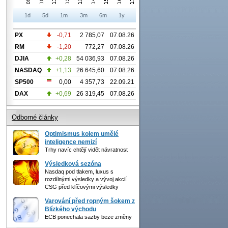
1d
5d
1m
3m
6m
1y
PX
-0,71
2 785,07
07.08.26
RM
-1,20
772,27
07.08.26
DJIA
+0,28
54 036,93
07.08.26
NASDAQ
+1,13
26 645,60
07.08.26
SP500
0,00
4 357,73
22.09.21
DAX
+0,69
26 319,45
07.08.26
Odborné články
Optimismus kolem umělé
inteligence nemizí
Trhy navíc chtějí vidět návratnost
Výsledková sezóna
Nasdaq pod tlakem, luxus s
rozdílnými výsledky a vývoj akcií
CSG před klíčovými výsledky
Varování před ropným šokem z
Blízkého východu
ECB ponechala sazby beze změny