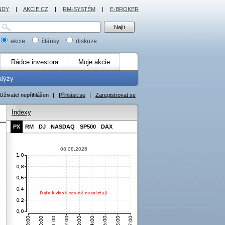
NDY
|
AKCIE.CZ
|
RM-SYSTÉM
|
E-BROKER
akcie
články
diskuze
Rádce investora
Moje akcie
alýzy
Uživatel nepřihlášen
|
Přihlásit se
|
Zaregistrovat se
Indexy
PX
RM
DJ
NASDAQ
SP500
DAX
08.08.2026