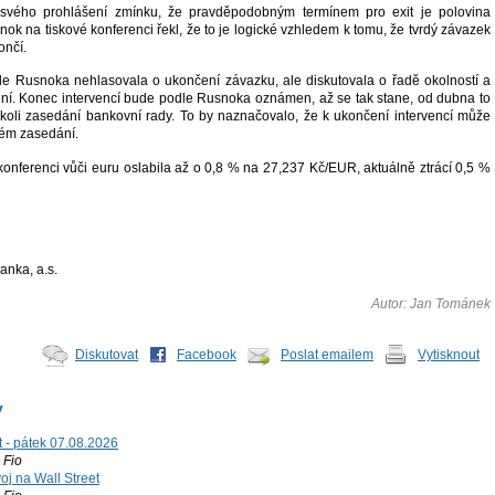
svého prohlášení zmínku, že pravděpodobným termínem pro exit je polovina
nok na tiskové konferenci řekl, že to je logické vzhledem k tomu, že tvrdý závazek
ončí.
e Rusnoka nehlasovala o ukončení závazku, ale diskutovala o řadě okolností a
í. Konec intervencí bude podle Rusnoka oznámen, až se tak stane, od dubna to
oli zasedání bankovní rady. To by naznačovalo, že k ukončení intervencí může
ném zasedání.
konferenci vůči euru oslabila až o 0,8 % na 27,237 Kč/EUR, aktuálně ztrácí 0,5 %
anka, a.s.
Autor: Jan Tománek
Diskutovat
Facebook
Poslat emailem
Vytisknout
y
t - pátek 07.08.2026
Fio
voj na Wall Street