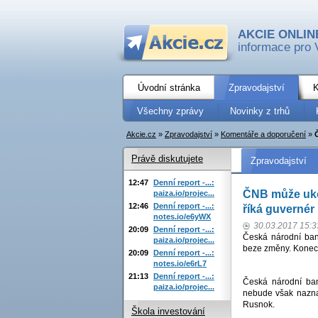
AKCIE ONLIN
informace pro 
Úvodní stránka
Zpravodajství
K
Všechny zprávy
Novinky z trhů
Akcie.cz
»
Zpravodajství
»
Komentáře a doporučení
»
Právě diskutujete
Zpravodajství
12:47
Denní report -...:
ČNB může ukon
paiza.io/projec...
12:46
Denní report -...:
říká guverné
notes.io/e6yWX
30.03.2017 15:3
20:09
Denní report -...:
Česká národní ban
paiza.io/projec...
beze změny. Konec in
20:09
Denní report -...:
notes.io/e6rL7
21:13
Denní report -...:
Česká národní ban
paiza.io/projec...
nebude však naznač
Rusnok.
Škola investování