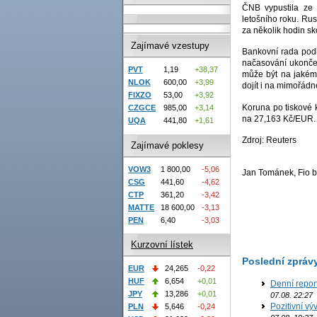
ČNB vypustila ze 
letošního roku. Rus
za několik hodin sk
Zajímavé vzestupy
Bankovní rada podl
načasování ukončen
PVT
1,19
+38,37
může být na jakémk
NLOK
600,00
+3,99
dojít i na mimořád
FIXZO
53,00
+3,92
Koruna po tiskové 
CZGCE
985,00
+3,14
na 27,163 Kč/EUR.
UQA
441,80
+1,61
Zdroj: Reuters
Zajímavé poklesy
VOW3
1 800,00
-5,06
Jan Tománek, Fio b
CSG
441,60
-4,62
CTP
361,20
-3,42
MATTE
18 600,00
-3,13
PEN
6,40
-3,03
Kurzovní lístek
Poslední zpráv
EUR
24,265
-0,22
HUF
6,654
+0,01
Denní repor
JPY
13,286
+0,01
07.08. 22:27
Pozitivní vý
PLN
5,646
-0,24