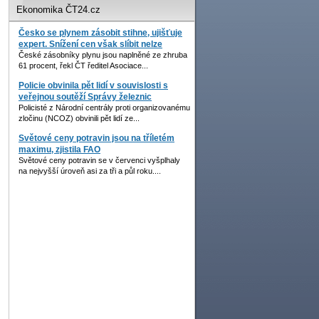
Ekonomika ČT24.cz
Česko se plynem zásobit stihne, ujišťuje
expert. Snížení cen však slíbit nelze
České zásobníky plynu jsou naplněné ze zhruba
61 procent, řekl ČT ředitel Asociace...
Policie obvinila pět lidí v souvislosti s
veřejnou soutěží Správy železnic
Policisté z Národní centrály proti organizovanému
zločinu (NCOZ) obvinili pět lidí ze...
Světové ceny potravin jsou na tříletém
maximu, zjistila FAO
Světové ceny potravin se v červenci vyšplhaly
na nejvyšší úroveň asi za tři a půl roku....