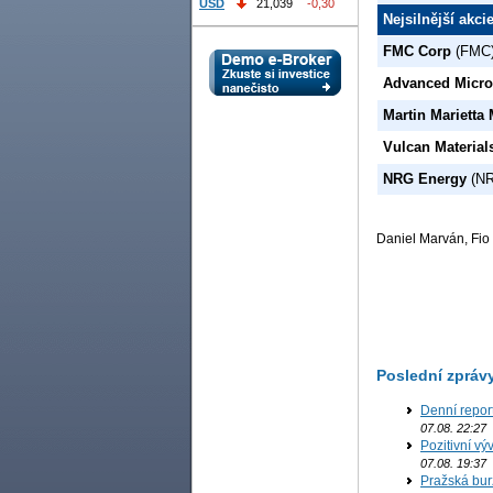
USD
21,039
-0,30
Nejsilnější akc
FMC Corp
(FMC
Advanced Micro
Martin Marietta 
Vulcan Material
NRG Energy
(NR
Daniel Marván, Fio 
Poslední zpráv
Denní repor
07.08. 22:27
Pozitivní vý
07.08. 19:37
Pražská bur