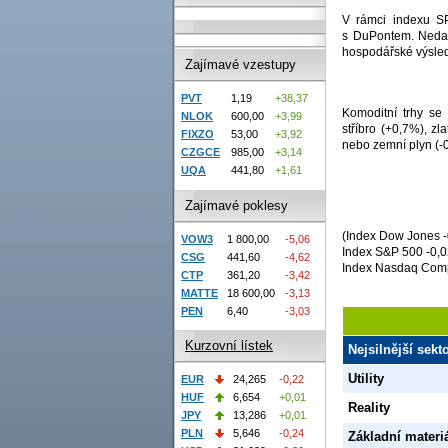
V rámci indexu S
s DuPontem. Nedař
hospodářské výsledk
Zajímavé vzestupy
PVT
1,19
+38,37
Komoditní trhy se 
NLOK
600,00
+3,99
stříbro (+0,7%), z
FIXZO
53,00
+3,92
nebo zemní plyn (
CZGCE
985,00
+3,14
UQA
441,80
+1,61
Zajímavé poklesy
(Index Dow Jones -
VOW3
1 800,00
-5,06
Index S&P 500 -0,0
CSG
441,60
-4,62
Index Nasdaq Comp
CTP
361,20
-3,42
MATTE
18 600,00
-3,13
PEN
6,40
-3,03
Kurzovní lístek
Nejsilnější sek
Utility
EUR
24,265
-0,22
HUF
6,654
+0,01
Reality
JPY
13,286
+0,01
PLN
5,646
-0,24
Základní materi