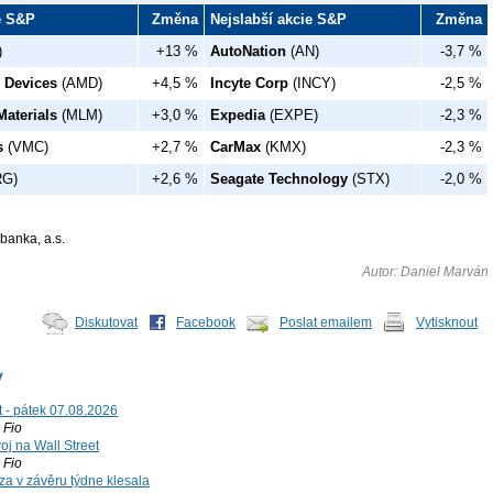
ie S&P
Změna
Nejslabší akcie S&P
Změna
)
+13 %
AutoNation
(AN)
-3,7 %
 Devices
(AMD)
+4,5 %
Incyte Corp
(INCY)
-2,5 %
Materials
(MLM)
+3,0 %
Expedia
(EXPE)
-2,3 %
s
(VMC)
+2,7 %
CarMax
(KMX)
-2,3 %
G)
+2,6 %
Seagate Technology
(STX)
-2,0 %
banka, a.s.
Autor: Daniel Marván
Diskutovat
Facebook
Poslat emailem
Vytisknout
y
t - pátek 07.08.2026
Fio
voj na Wall Street
Fio
za v závěru týdne klesala