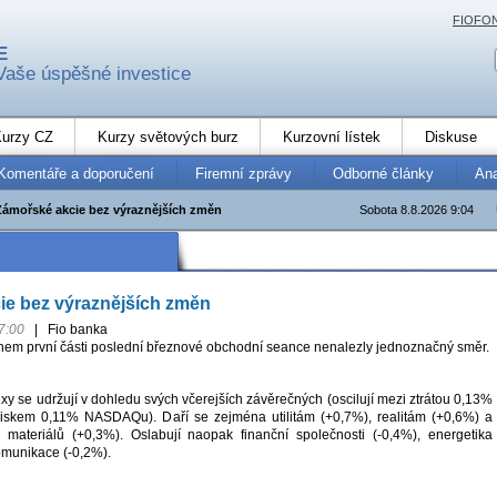
FIOFO
E
Vaše úspěšné investice
urzy CZ
Kurzy světových burz
Kurzovní lístek
Diskuse
Komentáře a doporučení
Firemní zprávy
Odborné články
An
Zámořské akcie bez výraznějších změn
Sobota 8.8.2026 9:04
ie bez výraznějších změn
7:00
|
Fio banka
em první části poslední březnové obchodní seance nenalezly jednoznačný směr.
xy se udržují v dohledu svých včerejších závěrečných (oscilují mezi ztrátou 0,13%
ziskem 0,11% NASDAQu). Daří se zejména utilitám (+0,7%), realitám (+0,6%) a
 materiálů (+0,3%). Oslabují naopak finanční společnosti (-0,4%), energetika
omunikace (-0,2%).