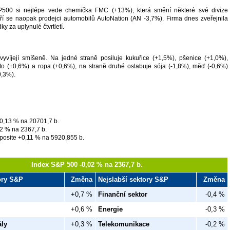
P500 si nejlépe vede chemička FMC (+13%), která smění některé své divize
í se naopak prodejci automobilů AutoNation (AN -3,7%). Firma dnes zveřejnila
y za uplynulé čtvrtletí.
vyvíjejí smíšeně. Na jedné straně posiluje kukuřice (+1,5%), pšenice (+1,0%),
lato (+0,6%) a ropa (+0,6%), na straně druhé oslabuje sója (-1,8%), měď (-0,6%)
-0,3%).
0,13 % na 20701,7 b.
2 % na 2367,7 b.
osite +0,11 % na 5920,855 b.
Index S&P 500 -0,02 % na 2367,7 b.
tory S&P
Změna
Nejslabší sektory S&P
Změna
+0,7 %
Finanční sektor
-0,4 %
+0,6 %
Energie
-0,3 %
ály
+0,3 %
Telekomunikace
-0,2 %