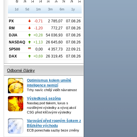
1d
5d
1m
3m
6m
1y
PX
-0,71
2 785,07
07.08.26
RM
-1,20
772,27
07.08.26
DJIA
+0,28
54 036,93
07.08.26
NASDAQ
+1,13
26 645,60
07.08.26
SP500
0,00
4 357,73
22.09.21
DAX
+0,69
26 319,45
07.08.26
Odborné články
Optimismus kolem umělé
inteligence nemizí
Trhy navíc chtějí vidět návratnost
Výsledková sezóna
Nasdaq pod tlakem, luxus s
rozdílnými výsledky a vývoj akcií
CSG před klíčovými výsledky
Varování před ropným šokem z
Blízkého východu
ECB ponechala sazby beze změny