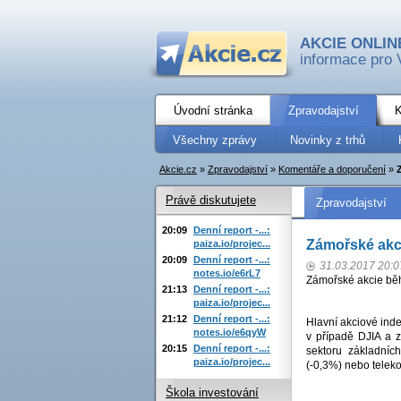
AKCIE ONLIN
informace pro 
Úvodní stránka
Zpravodajství
K
Všechny zprávy
Novinky z trhů
Akcie.cz
»
Zpravodajství
»
Komentáře a doporučení
»
Právě diskutujete
Zpravodajství
20:09
Denní report -...:
Zámořské akc
paiza.io/projec...
20:09
Denní report -...:
31.03.2017 20:0
notes.io/e6rL7
Zámořské akcie běh
21:13
Denní report -...:
paiza.io/projec...
21:12
Denní report -...:
Hlavní akciové inde
notes.io/e6qyW
v případě DJIA a 
20:15
Denní report -...:
sektoru základních
paiza.io/projec...
(-0,3%) nebo telek
Škola investování