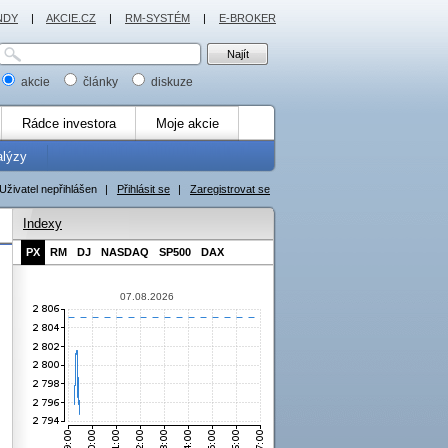
NDY
|
AKCIE.CZ
|
RM-SYSTÉM
|
E-BROKER
akcie
články
diskuze
Rádce investora
Moje akcie
alýzy
Uživatel nepřihlášen
|
Přihlásit se
|
Zaregistrovat se
Indexy
PX
RM
DJ
NASDAQ
SP500
DAX
07.08.2026