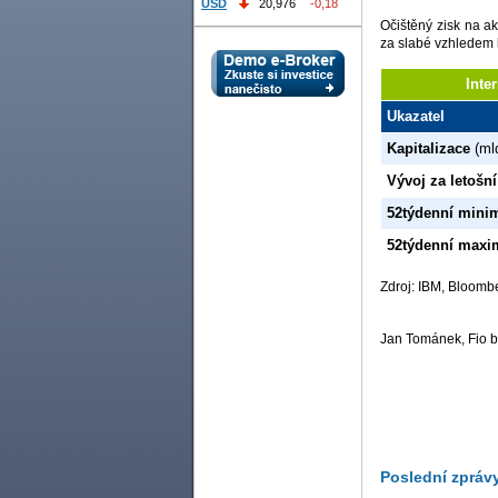
USD
20,976
-0,18
Očištěný zisk na ak
za slabé vzhledem 
Inte
Ukazatel
Kapitalizace
(ml
Vývoj za letošní
52týdenní min
52týdenní max
Zdroj: IBM, Bloomb
Jan Tománek, Fio b
Poslední zpráv