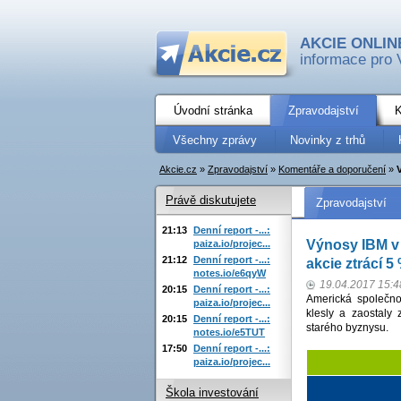
AKCIE ONLIN
informace pro 
Úvodní stránka
Zpravodajství
K
Všechny zprávy
Novinky z trhů
Akcie.cz
»
Zpravodajství
»
Komentáře a doporučení
»
Právě diskutujete
Zpravodajství
21:13
Denní report -...:
Výnosy IBM v 
paiza.io/projec...
21:12
Denní report -...:
akcie ztrácí 5
notes.io/e6qyW
19.04.2017 15:4
20:15
Denní report -...:
Americká společno
paiza.io/projec...
klesly a zaostaly
20:15
Denní report -...:
starého byznysu.
notes.io/e5TUT
17:50
Denní report -...:
paiza.io/projec...
Škola investování