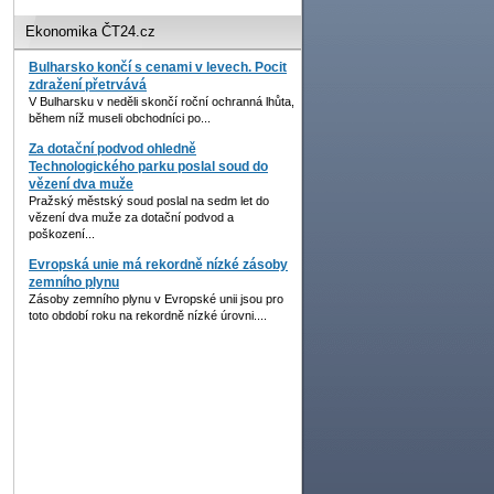
Ekonomika ČT24.cz
Bulharsko končí s cenami v levech. Pocit
zdražení přetrvává
V Bulharsku v neděli skončí roční ochranná lhůta,
během níž museli obchodníci po...
Za dotační podvod ohledně
Technologického parku poslal soud do
vězení dva muže
Pražský městský soud poslal na sedm let do
vězení dva muže za dotační podvod a
poškození...
Evropská unie má rekordně nízké zásoby
zemního plynu
Zásoby zemního plynu v Evropské unii jsou pro
toto období roku na rekordně nízké úrovni....