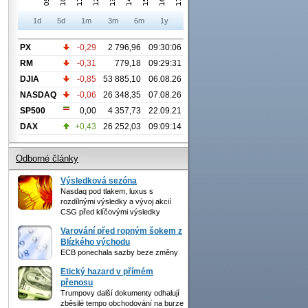
1d
5d
1m
3m
6m
1y
PX
-0,29
2 796,96
09:30:06
RM
-0,31
779,18
09:29:31
DJIA
-0,85
53 885,10
06.08.26
NASDAQ
-0,06
26 348,35
07.08.26
SP500
0,00
4 357,73
22.09.21
DAX
+0,43
26 252,03
09:09:14
Odborné články
Výsledková sezóna
Nasdaq pod tlakem, luxus s
rozdílnými výsledky a vývoj akcií
CSG před klíčovými výsledky
Varování před ropným šokem z
Blízkého východu
ECB ponechala sazby beze změny
Etický hazard v přímém
přenosu
Trumpovy další dokumenty odhalují
zběsilé tempo obchodování na burze