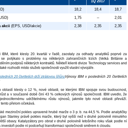
1Q 2017
SD)
18,2
18,4
18,7
 USD)
1,75
--
2,01
 akcii
(EPS, USD/akcie)
2,38
2,35
2,35
 IBM, které klesly 20. kvartál v řadě, zaostaly za odhady analytiků poprvé za
 se potýkalo s problémy na některých zahraničních trzích (Velká Británie a
ěním podpisů některých kontraktů. Někteří klienti divize Technology services and
také rozhodli místo služeb společnosti využít vlastní vývojáře.
Výnosy IBM v posledních 20 čtvrtletích
u
h oblastí klesly o 12 %, nové oblasti, se kterými IBM spojuje svou budoucnost,
ůst a v současné době činí 43 % celkových výnosů společnosti. IBM uvedlo, že
jednocifernému udržitelnému růstu výnosů, jakmile tyto nové oblasti převáží.
 tento přelom očekává.
také meziroční pokles upravené hrubé marže o 3 p. b. na 44,5 %. Podle analytičky
gan Stanley právě pokles marže, který byl vyšší než v druhé polovině minulého
ětší obavy. Katalyzátory pro obrat v druhé polovině letošního roku však podle ní
a investoři podle ní podceňují transformaci společnosti směrem k cloudu.