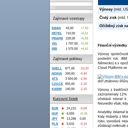
Výnosy
(mld. U
Čistý zisk
(mld.
Zajímavé vzestupy
Očištěný zisk na
EMAN
43,00
+7,50
DETEL
710,00
+6,61
PRAPM
228,00
+5,56
VIG
1 797,00
+5,09
Finanční výsledky
RBI
1 575,50
+4,61
Výnosy společnosti
Zajímavé poklesy
poslední rok. IBM
Německo) a s opožd
Cloud Platforms se 
SHELL
877,00
-10,33
NOKIA
200,00
-4,40
ATS
3 504,00
-2,56
drží ztrátovou šňůr
CZGCE
955,00
-2,15
KARIN
140,00
-2,10
Výnosy z tradičníc
zaznamenaly 12% r
Kurzovní lístek
očekává návrat k 
Neuvedlo však, kdy
EUR
24,210
-0,08
Analytiky zklamal 
HUF
6,655
+0,35
Katy Huberty z Mor
JPY
13,288
0,00
roku, vyvolává nejv
PLN
5,632
-0,24
zůstávají netknuté 