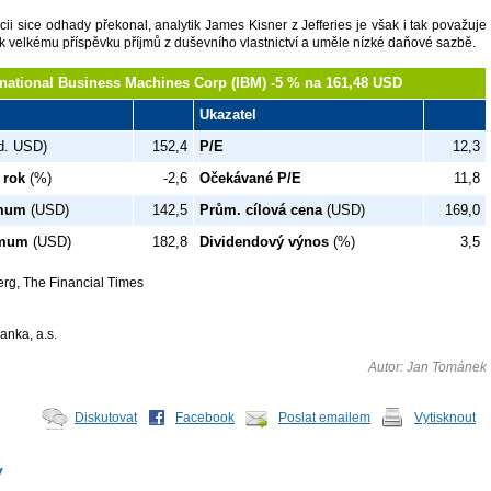
cii sice odhady překonal, analytik James Kisner z Jefferies je však i tak považuje
k velkému příspěvku příjmů z duševního vlastnictví a uměle nízké daňové sazbě.
rnational Business Machines Corp (IBM) -5 % na 161,48 USD
Ukazatel
d. USD)
152,4
P/E
12,3
 rok
(%)
-2,6
Očekávané P/E
11,8
imum
(USD)
142,5
Prům. cílová cena
(USD)
169,0
imum
(USD)
182,8
Dividendový výnos
(%)
3,5
erg, The Financial Times
anka, a.s.
Autor: Jan Tománek
Diskutovat
Facebook
Poslat emailem
Vytisknout
y