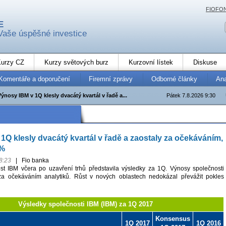
FIOFO
E
Vaše úspěšné investice
urzy CZ
Kurzy světových burz
Kurzovní lístek
Diskuse
Komentáře a doporučení
Firemní zprávy
Odborné články
An
Výnosy IBM v 1Q klesly dvacátý kvartál v řadě a...
Pátek 7.8.2026 9:30
1Q klesly dvacátý kvartál v řadě a zaostaly za očekáváním,
 %
8:23
|
Fio banka
st IBM včera po uzavření trhů představila výsledky za 1Q. Výnosy společnosti
 za očekáváním analytiků. Růst v nových oblastech nedokázal převážit pokles
Výsledky společnosti IBM (IBM) za 1Q 2017
Konsensus
1Q 2017
1Q 2016