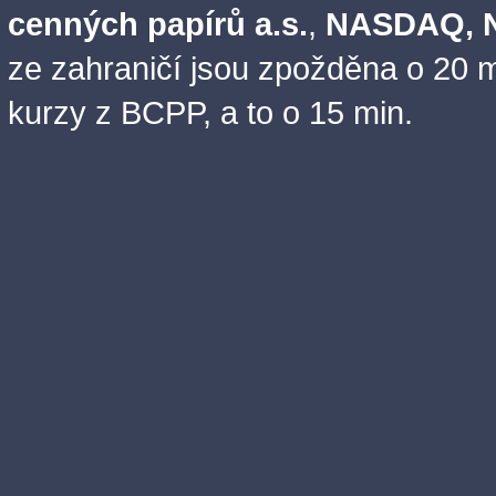
cenných papírů a.s.
,
NASDAQ, N
ze zahraničí jsou zpožděna o 20 m
kurzy z BCPP, a to o 15 min.