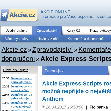
AKCIE ONLINE
informace pro Vaše úspěšné investice
Úvodní stránka
Zpravodajství
Kurzy CZ
Kurzy světový
Všechny zprávy
Novinky z trhů
Komentáře a doporučení
Akcie.cz
»
Zpravodajství
»
Komentáře
doporučení
»
Akcie Express Script
Právě diskutujete
Zpravodajství
20:33
Denní report -...:
Akcie Express Scripts ro
paiza.io/projec...
20:33
Denní report -...:
možná nepřijde o největší
notes.io/e6iyb
12:47
Denní report -...:
Anthem
paiza.io/projec...
12:46
Denní report -...:
26.04.2017 16:50:08
|
Fio banka
notes.io/e6yWX
20:09
Denní report -...: