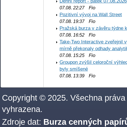
Denní report - pátek 07.08.2026
Fio
07.08. 22:27
Pozitivní vývoj na Wall Street
Fio
07.08. 19:37
Pražská burza v závěru týdne k
Fio
07.08. 16:52
Take-Two Interactive zveřejnil 
mírně překonaly odhady analyti
Fio
07.08. 15:25
Groupon zvýšil celoroční výhl
byly smíšené
Fio
07.08. 13:39
Copyright © 2025. Všechna práva
vyhrazena.
Zdroje dat:
Burza cenných papírů