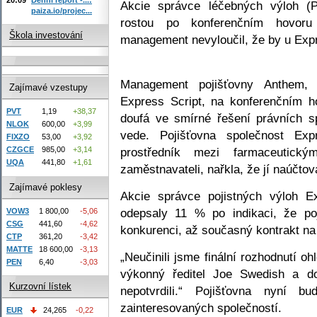
Akcie správce léčebných výloh (P
paiza.io/projec...
rostou po konferenčním hovoru
Škola investování
management nevyloučil, že by u Expr
Management pojišťovny Anthem, n
Zajímavé vzestupy
Express Script, na konferenčním 
PVT
1,19
+38,37
doufá ve smírné řešení právních s
NLOK
600,00
+3,99
vede. Pojišťovna společnost Exp
FIXZO
53,00
+3,92
prostředník mezi farmaceutický
CZGCE
985,00
+3,14
UQA
441,80
+1,61
zaměstnavateli, nařkla, že jí naúčtova
Zajímavé poklesy
Akcie správce pojistných výloh E
odepsaly 11 % po indikaci, že po
VOW3
1 800,00
-5,06
CSG
441,60
-4,62
konkurenci, až současný kontrakt na
CTP
361,20
-3,42
MATTE
18 600,00
-3,13
„Neučinili jsme finální rozhodnutí o
PEN
6,40
-3,03
výkonný ředitel Joe Swedish a dod
Kurzovní lístek
nepotvrdili.“ Pojišťovna nyní 
zainteresovaných společností.
EUR
24,265
-0,22