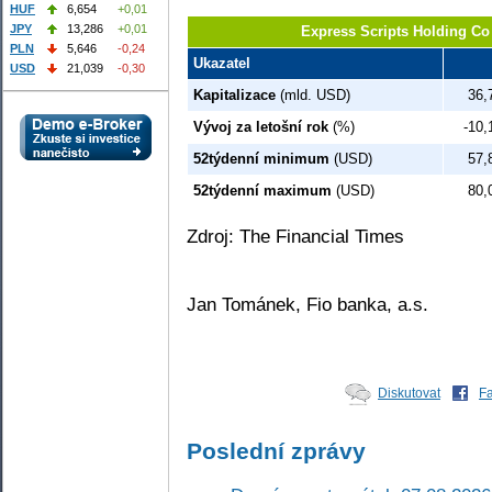
HUF
6,654
+0,01
JPY
13,286
+0,01
Express Scripts Holding C
PLN
5,646
-0,24
Ukazatel
USD
21,039
-0,30
Kapitalizace
(mld. USD)
36,
Vývoj za letošní rok
(%)
-10,
52týdenní minimum
(USD)
57,
52týdenní maximum
(USD)
80,
Zdroj: The Financial Times
Jan Tománek, Fio banka, a.s.
Diskutovat
F
Poslední zprávy