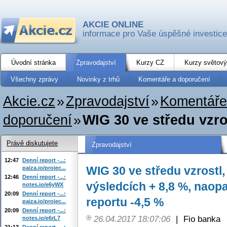
AKCIE ONLINE
informace pro Vaše úspěšné investice
Úvodní stránka
Zpravodajství
Kurzy CZ
Kurzy světový
Všechny zprávy
Novinky z trhů
Komentáře a doporučení
Akcie.cz
»
Zpravodajství
»
Komentáře
doporučení
»
WIG 30 ve středu vzro
Právě diskutujete
Zpravodajství
12:47
Denní report -...:
WIG 30 ve středu vzrostl
paiza.io/projec...
12:46
Denní report -...:
výsledcích + 8,8 %, nao
notes.io/e6yWX
20:09
Denní report -...:
reportu -4,5 %
paiza.io/projec...
20:09
Denní report -...:
26.04.2017 18:07:06
|
Fio banka
notes.io/e6rL7
21:13
Denní report -...: