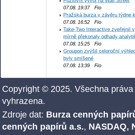
Pozitivní vývoj na Wall Street
Fio
07.08. 19:37
Pražská burza v závěru týdne k
Fio
07.08. 16:52
Take-Two Interactive zveřejnil 
mírně překonaly odhady analyti
Fio
07.08. 15:25
Groupon zvýšil celoroční výhl
byly smíšené
Fio
07.08. 13:39
Copyright © 2025. Všechna práva
vyhrazena.
Zdroje dat:
Burza cenných papírů
cenných papírů a.s.
,
NASDAQ, N