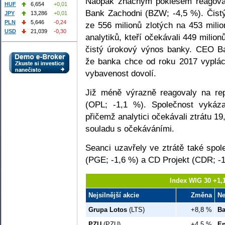
Naopak značným poklesem reagoval
HUF
6,654
+0,01
Bank Zachodni (BZW; -4,5 %). Čistý
JPY
13,286
+0,01
PLN
5,646
-0,24
ze 556 milionů zlotých na 453 mili
USD
21,039
-0,30
analytiků, kteří očekávali 449 milio
čistý úrokový výnos banky. CEO Ba
že banka chce od roku 2017 vypláce
vybavenost dovolí.
Již méně výrazně reagovaly na re
(OPL; -1,1 %). Společnost vykáza
přičemž analytici očekávali ztrátu 19
souladu s očekáváními.
Seanci uzavřely ve ztrátě také spo
(PGE; -1,6 %) a CD Projekt (CDR; -1
Index WIG 30 +1,
Nejsilnější akcie
Změna
Ne
Grupa Lotos
(LTS)
+8,8 %
Ba
PZU
(PZU)
+4,5 %
En