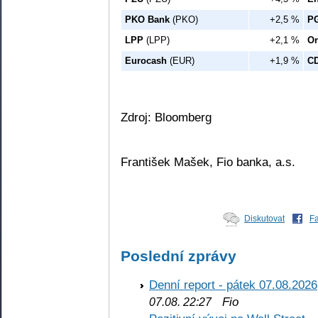
PKO Bank
(PKO)
+2,5 %
P
LPP
(LPP)
+2,1 %
Or
Eurocash
(EUR)
+1,9 %
CD
Zdroj: Bloomberg
František Mašek, Fio banka, a.s.
Diskutovat
F
Poslední zprávy
Denní report - pátek 07.08.2026
Fio
07.08. 22:27