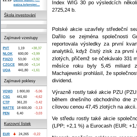
Index WIG 30 po výsledcích několi
paiza.io/projec...
2725,24 b.
Škola investování
Polské akcie uzavřely středeční s
Dařilo se zejména společnosti G
Zajímavé vzestupy
reportovala výsledky za první kvar
PVT
1,19
+38,37
analytiků, když čistý zisk za první 
NLOK
600,00
+3,99
zlotých, přičemž se očekávalo 331 mi
FIXZO
53,00
+3,92
měsíce roku byly 5,45 miliard z
CZGCE
985,00
+3,14
UQA
441,80
+1,61
Machajewski prohlásil, že společnos
dividend.
Zajímavé poklesy
Výrazně rostly také akcie PZU (PZ
VOW3
1 800,00
-5,06
CSG
441,60
-4,62
během dnešního obchodního dne z
CTP
361,20
-3,42
cílovou cenou 47,45 zlotých na akcii.
MATTE
18 600,00
-3,13
PEN
6,40
-3,03
Ve středu rostly také akcie spole
Kurzovní lístek
(LPP; +2,1 %) a Eurocash (EUR; +1,
EUR
24,265
-0,22