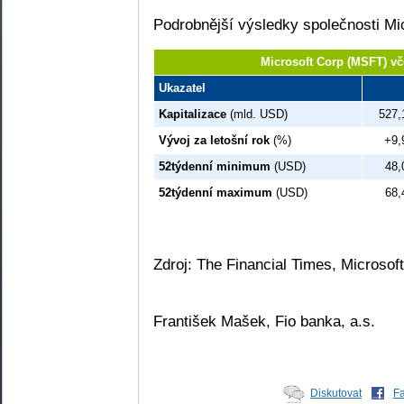
Podrobnější výsledky společnosti Mic
Microsoft Corp (MSFT) vč
Ukazatel
Kapitalizace
(mld. USD)
527,
Vývoj za letošní rok
(%)
+9,
52týdenní minimum
(USD)
48,
52týdenní maximum
(USD)
68,
Zdroj: The Financial Times, Microsof
František Mašek, Fio banka, a.s.
Diskutovat
F