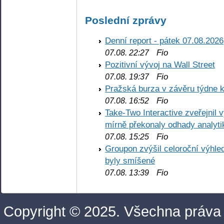
Poslední zprávy
Denní report - pátek 07.08.2026
Fio
07.08. 22:27
Pozitivní vývoj na Wall Street
Fio
07.08. 19:37
Pražská burza v závěru týdne k
Fio
07.08. 16:52
Take-Two Interactive zveřejnil 
mírně překonaly odhady analyti
Fio
07.08. 15:25
Groupon zvýšil celoroční výhl
byly smíšené
Fio
07.08. 13:39
Copyright © 2025. Všechna práva