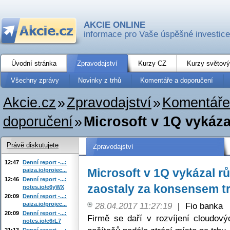
AKCIE ONLINE
informace pro Vaše úspěšné investice
Úvodní stránka
Zpravodajství
Kurzy CZ
Kurzy světový
Všechny zprávy
Novinky z trhů
Komentáře a doporučení
Akcie.cz
»
Zpravodajství
»
Komentáře
doporučení
»
Microsoft v 1Q vykázal
Právě diskutujete
Zpravodajství
12:47
Denní report -...:
Microsoft v 1Q vykázal rů
paiza.io/projec...
12:46
Denní report -...:
zaostaly za konsensem t
notes.io/e6yWX
20:09
Denní report -...:
paiza.io/projec...
28.04.2017 11:27:19
|
Fio banka
20:09
Denní report -...:
Firmě se daří v rozvíjení cloudov
notes.io/e6rL7
21:13
Denní report -...: