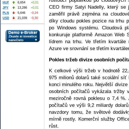
rostoucí poptávkou po cloudových
HUF
6,654
+0,01
CEO firmy Satyi Nadelly, který se 
JPY
13,286
+0,01
PLN
5,646
-0,24
zaměřil právě zejména na cloudov
USD
21,039
-0,30
díky cloudu pokles pozice na trhu 
po Windows systému. Cloudová pla
konkuruje platformě Amazon Web S
lídrem na trhu. Ve třetím kvartále
Azure ve srovnání se třetím kvartál
Pokles tržeb divize osobních počít
K celkové výši tržeb v hodnotě 22,
975 milionů dolarů také scoiální síť
konci minulého roku. Největší divize
osobních počítačů vykázala tržby v
meziročně rovná poklesu o 7,4 %. A
počítačů ve výši 9,2 miliardy dolarů
navzdory tomu, že světové dodávky
mírně rostly. Komerční služby Off
růst.