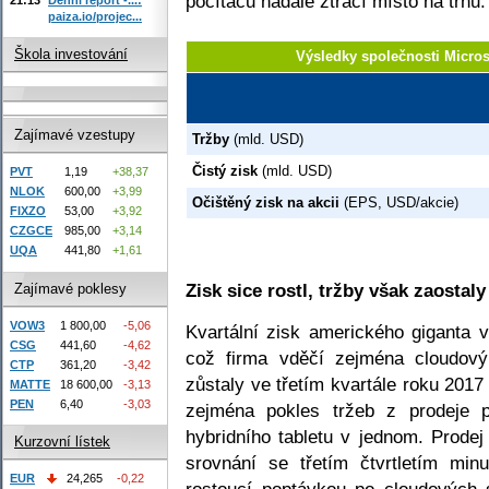
počítačů nadále ztrácí místo na trhu.
paiza.io/projec...
Škola investování
Výsledky společnosti Micro
Zajímavé vzestupy
Tržby
(mld. USD)
Čistý zisk
(mld. USD)
PVT
1,19
+38,37
NLOK
600,00
+3,99
Očištěný zisk na akcii
(EPS, USD/akcie)
FIXZO
53,00
+3,92
CZGCE
985,00
+3,14
UQA
441,80
+1,61
Zisk sice rostl, tržby však zaostal
Zajímavé poklesy
VOW3
1 800,00
-5,06
Kvartální zisk amerického giganta 
CSG
441,60
-4,62
což firma vděčí zejména cloudový
CTP
361,20
-3,42
zůstaly ve třetím kvartále roku 201
MATTE
18 600,00
-3,13
PEN
6,40
-3,03
zejména pokles tržeb z prodeje p
hybridního tabletu v jednom. Prodej
Kurzovní lístek
srovnání se třetím čtvrtletím mi
EUR
24,265
-0,22