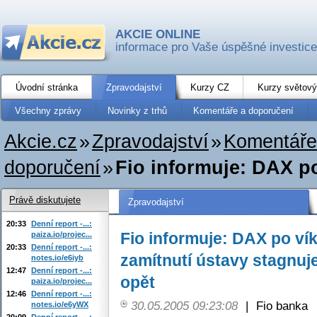
AKCIE ONLINE
informace pro Vaše úspěšné investice
Úvodní stránka
Zpravodajství
Kurzy CZ
Kurzy světový
Všechny zprávy
Novinky z trhů
Komentáře a doporučení
Akcie.cz
»
Zpravodajství
»
Komentáře
doporučení
»
Fio informuje: DAX p
Právě diskutujete
Zpravodajství
20:33
Denní report -...:
Fio informuje: DAX po v
paiza.io/projec...
20:33
Denní report -...:
zamítnutí ústavy stagnuje
notes.io/e6iyb
12:47
Denní report -...:
opět
paiza.io/projec...
12:46
Denní report -...:
30.05.2005 09:23:08
|
Fio banka
notes.io/e6yWX
20:09
Denní report -...: