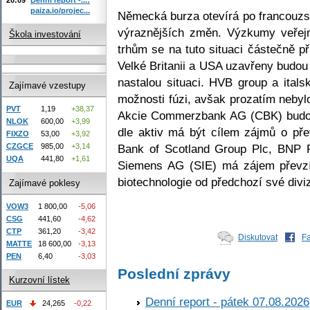
paiza.io/projec...
Německá burza otevírá po francouz
výraznějších změn. Výzkumy veřejn
Škola investování
trhům se na tuto situaci částečně při
Velké Britanii a USA uzavřeny budou
nastalou situaci. HVB group a italsk
Zajímavé vzestupy
možnosti fúzi, avšak prozatím neby
PVT
1,19
+38,37
Akcie Commerzbank AG (CBK) budou 
NLOK
600,00
+3,99
dle aktiv má být cílem zájmů o př
FIXZO
53,00
+3,92
Bank of Scotland Group Plc, BNP 
CZGCE
985,00
+3,14
UQA
441,80
+1,61
Siemens AG (SIE) má zájem převzí
biotechnologie od předchozí své divi
Zajímavé poklesy
VOW3
1 800,00
-5,06
CSG
441,60
-4,62
CTP
361,20
-3,42
Diskutovat
F
MATTE
18 600,00
-3,13
PEN
6,40
-3,03
Poslední zprávy
Kurzovní lístek
Denní report - pátek 07.08.2026
EUR
24,265
-0,22