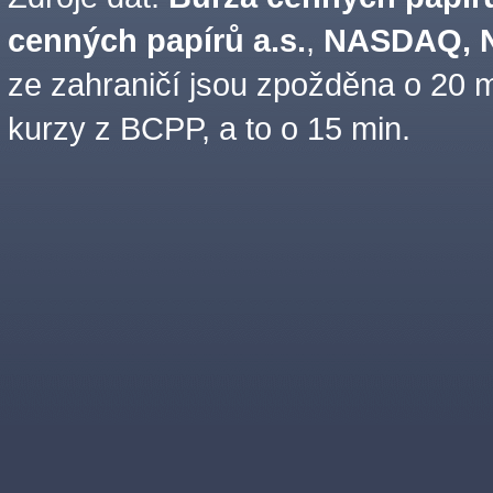
cenných papírů a.s.
,
NASDAQ, N
ze zahraničí jsou zpožděna o 20 m
kurzy z BCPP, a to o 15 min.