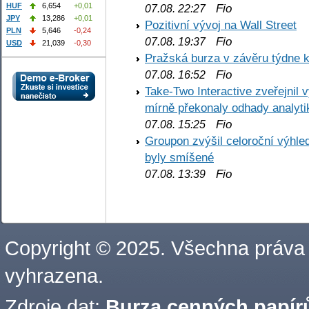
HUF
6,654
+0,01
Fio
07.08. 22:27
JPY
13,286
+0,01
Pozitivní vývoj na Wall Street
PLN
5,646
-0,24
Fio
07.08. 19:37
USD
21,039
-0,30
Pražská burza v závěru týdne k
Fio
07.08. 16:52
Take-Two Interactive zveřejnil 
mírně překonaly odhady analyti
Fio
07.08. 15:25
Groupon zvýšil celoroční výhl
byly smíšené
Fio
07.08. 13:39
Copyright © 2025. Všechna práva
vyhrazena.
Zdroje dat:
Burza cenných papírů