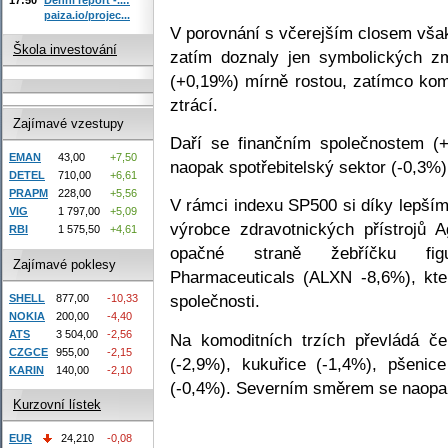
paiza.io/projec...
V porovnání s včerejším closem vša
Škola investování
zatím doznaly jen symbolických 
(+0,19%) mírně rostou, zatímco ko
ztrácí.
Zajímavé vzestupy
Daří se finančním společnostem (+
EMAN
43,00
+7,50
naopak spotřebitelský sektor (-0,3%)
DETEL
710,00
+6,61
PRAPM
228,00
+5,56
V rámci indexu SP500 si díky lepší
VIG
1 797,00
+5,09
výrobce zdravotnických přístrojů 
RBI
1 575,50
+4,61
opačné straně žebříčku figur
Zajímavé poklesy
Pharmaceuticals (ALXN -8,6%), kte
společnosti.
SHELL
877,00
-10,33
NOKIA
200,00
-4,40
ATS
3 504,00
-2,56
Na komoditních trzích převládá č
CZGCE
955,00
-2,15
(-2,9%), kukuřice (-1,4%), pšenic
KARIN
140,00
-2,10
(-0,4%). Severním směrem se naopak
Kurzovní lístek
EUR
24,210
-0,08