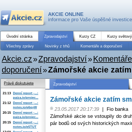
AKCIE ONLINE
informace pro Vaše úspěšné investice
Úvodní stránka
Zpravodajství
Kurzy CZ
Kurzy světový
Všechny zprávy
Novinky z trhů
Komentáře a doporučení
Akcie.cz
»
Zpravodajství
»
Komentáře
doporučení
»
Zámořské akcie zatí
Právě diskutujete
Zpravodajství
21:13
Denní report -...:
Zámořské akcie zatím sm
paiza.io/projec...
21:12
Denní report -...:
notes.io/e6qyW
23.05.2017 20:17:39
|
Fio banka
20:15
Denní report -...:
Zámořské akcie se vstoupily do dru
paiza.io/projec...
pár bodů od svých historických max
20:15
Denní report -...:
notes.io/e5TUT
17:50
Denní report -...: