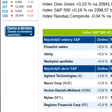
HUF
6,655
+0,35
Index Dow Jones +0,23 % na 20941,
JPY
13,288
0,00
Index S&P 500 +0,19 % na 2398,57 b
PLN
5,632
-0,24
Index Nasdaq Composite -0,04 % na 
USD
20,976
-0,18
Index S&P 500 +0,
Nejsilnější sektory S&P
Změna
Finanční sektor
+0,6 %
Utility
+0,6 %
Nezbytná spotřeba
+0,4 %
Nejsilnější akcie S&P
Změna
Agilent Technologies
(A)
+3,8 %
Nucor Corp
(NUE)
+2,9 %
Archer-Daniels-Midland
(ADM)
+2,9 %
X
Mylan
(MYL)
+2,8 %
Regions Financial Corp
(RF)
+2,4 %