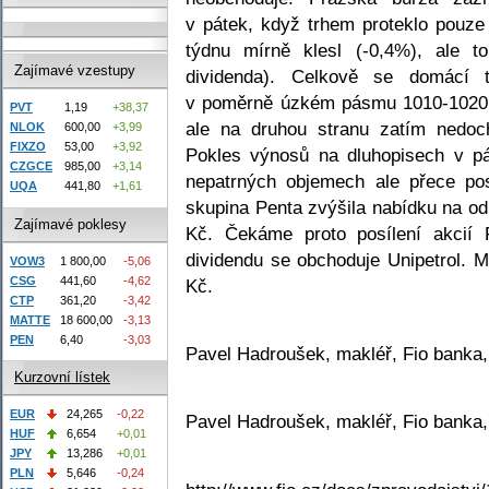
v pátek, když trhem proteklo pouze
týdnu mírně klesl (-0,4%), ale t
Zajímavé vzestupy
dividenda). Celkově se domácí 
v poměrně úzkém pásmu 1010-1020 b
PVT
1,19
+38,37
ale na druhou stranu zatím nedoc
NLOK
600,00
+3,99
FIXZO
53,00
+3,92
Pokles výnosů na dluhopisech v pát
CZGCE
985,00
+3,14
nepatrných objemech ale přece posí
UQA
441,80
+1,61
skupina Penta zvýšila nabídku na od
Zajímavé poklesy
Kč. Čekáme proto posílení akcií
dividendu se obchoduje Unipetrol. 
VOW3
1 800,00
-5,06
CSG
441,60
-4,62
Kč.
CTP
361,20
-3,42
MATTE
18 600,00
-3,13
PEN
6,40
-3,03
Pavel Hadroušek, makléř, Fio banka,
Kurzovní lístek
EUR
24,265
-0,22
Pavel Hadroušek, makléř, Fio banka,
HUF
6,654
+0,01
JPY
13,286
+0,01
PLN
5,646
-0,24