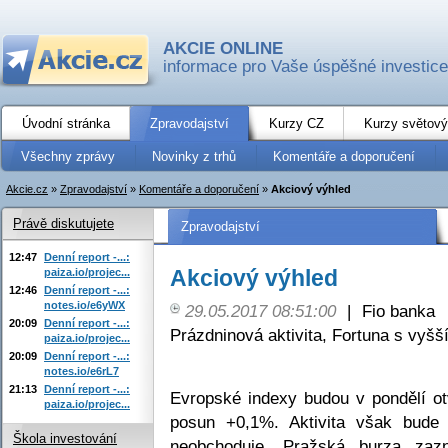
AKCIE ONLINE
informace pro Vaše úspěšné investice
Úvodní stránka
Zpravodajství
Kurzy CZ
Kurzy světový
Všechny zprávy
Novinky z trhů
Komentáře a doporučení
Akcie.cz
»
Zpravodajství
»
Komentáře a doporučení
»
Akciový výhled
Právě diskutujete
Zpravodajství
12:47
Denní report -...:
Akciový výhled
paiza.io/projec...
12:46
Denní report -...:
notes.io/e6yWX
29.05.2017 08:51:00
|
Fio banka
20:09
Denní report -...:
Prázdninová aktivita, Fortuna s vyš
paiza.io/projec...
20:09
Denní report -...:
notes.io/e6rL7
21:13
Denní report -...:
Evropské indexy budou v pondělí otv
paiza.io/projec...
posun +0,1%. Aktivita však bude
Škola investování
neobchoduje. Pražská burza zaz