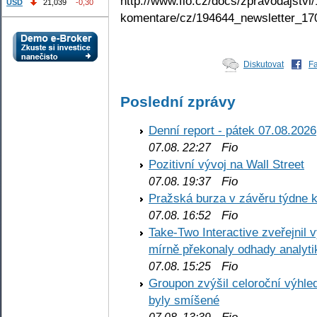
http://www.fio.cz/docs/zpravodajstvi/
USD
21,039
-0,30
komentare/cz/194644_newsletter_17
Diskutovat
F
Poslední zprávy
Denní report - pátek 07.08.2026
Fio
07.08. 22:27
Pozitivní vývoj na Wall Street
Fio
07.08. 19:37
Pražská burza v závěru týdne k
Fio
07.08. 16:52
Take-Two Interactive zveřejnil 
mírně překonaly odhady analyti
Fio
07.08. 15:25
Groupon zvýšil celoroční výhl
byly smíšené
Fio