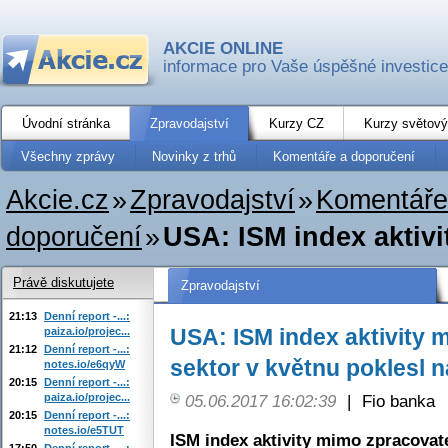
AKCIE ONLINE
informace pro Vaše úspěšné investice
Úvodní stránka
Zpravodajství
Kurzy CZ
Kurzy světový
Všechny zprávy
Novinky z trhů
Komentáře a doporučení
Akcie.cz
»
Zpravodajství
»
Komentáře
doporučení
»
USA: ISM index aktivi
Právě diskutujete
Zpravodajství
21:13
Denní report -...:
USA: ISM index aktivity 
paiza.io/projec...
21:12
Denní report -...:
sektor v květnu poklesl n
notes.io/e6qyW
20:15
Denní report -...:
paiza.io/projec...
05.06.2017 16:02:39
|
Fio banka
20:15
Denní report -...:
notes.io/e5TUT
ISM index aktivity mimo zpracovat
17:50
Denní report -...: