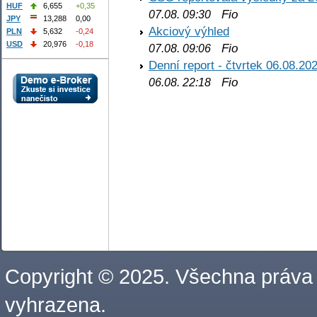
HUF
6,655
+0,35
Fio
07.08. 09:30
JPY
13,288
0,00
Akciový výhled
PLN
5,632
-0,24
USD
20,976
-0,18
Fio
07.08. 09:06
Denní report - čtvrtek 06.08.20
Fio
06.08. 22:18
Copyright © 2025. Všechna práva
vyhrazena.