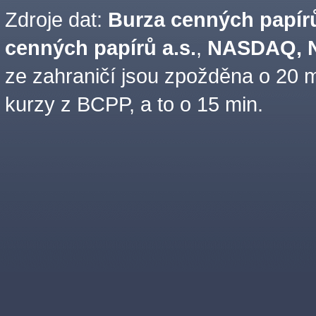
Zdroje dat:
Burza cenných papírů
cenných papírů a.s.
,
NASDAQ, N
ze zahraničí jsou zpožděna o 20 m
kurzy z BCPP, a to o 15 min.