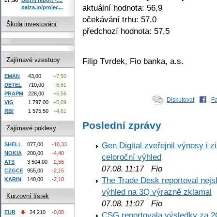
aktuální hodnota: 56,9
paiza.io/projec...
očekávání trhu: 57,0
Škola investování
předchozí hodnota: 57,5
Filip Tvrdek, Fio banka, a.s.
Zajímavé vzestupy
EMAN
43,00
+7,50
DETEL
710,00
+6,61
PRAPM
228,00
+5,56
Diskutovat
F
VIG
1 797,00
+5,09
RBI
1 575,50
+4,61
Poslední zprávy
Zajímavé poklesy
Gen Digital zveřejnil výnosy i 
SHELL
877,00
-10,33
NOKIA
200,00
-4,40
celoroční výhled
ATS
3 504,00
-2,56
Fio
07.08. 11:17
CZGCE
955,00
-2,15
The Trade Desk reportoval nejs
KARIN
140,00
-2,10
výhled na 3Q výrazně zklamal
Kurzovní lístek
Fio
07.08. 11:07
EUR
24,210
-0,08
CSG reportovala výsledky za 2