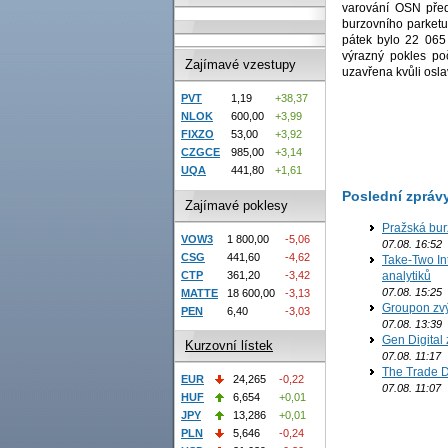
varování OSN před
burzovního parketu
pátek bylo 22 065 
výrazný pokles po
Zajímavé vzestupy
uzavřena kvůli osla
PVT
1,19
+38,37
NLOK
600,00
+3,99
FIXZO
53,00
+3,92
CZGCE
985,00
+3,14
UQA
441,80
+1,61
Poslední zpráv
Zajímavé poklesy
Pražská bur
VOW3
1 800,00
-5,06
07.08. 16:52
CSG
441,60
-4,62
Take-Two In
CTP
361,20
-3,42
analytiků
07.08. 15:25
MATTE
18 600,00
-3,13
Groupon zvý
PEN
6,40
-3,03
07.08. 13:39
Gen Digital 
Kurzovní lístek
07.08. 11:17
The Trade D
EUR
24,265
-0,22
07.08. 11:07
HUF
6,654
+0,01
JPY
13,286
+0,01
PLN
5,646
-0,24