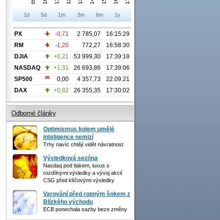
1d
5d
1m
3m
6m
1y
PX
-0,71
2 785,07
16:15:29
RM
-1,20
772,27
16:58:30
DJIA
+0,21
53 999,30
17:39:18
NASDAQ
+1,31
26 693,86
17:39:06
SP500
0,00
4 357,73
22.09.21
DAX
+0,82
26 355,35
17:30:02
Odborné články
Optimismus kolem umělé
inteligence nemizí
Trhy navíc chtějí vidět návratnost
Výsledková sezóna
Nasdaq pod tlakem, luxus s
rozdílnými výsledky a vývoj akcií
CSG před klíčovými výsledky
Varování před ropným šokem z
Blízkého východu
ECB ponechala sazby beze změny