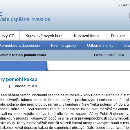
FIOFO
E
Vaše úspěšné investice
urzy CZ
Kurzy světových burz
Kurzovní lístek
Diskuse
Komentáře a doporučení
Firemní zprávy
Odborné články
An
Strach z cholery pomohl kakau
Pátek 7.8.2026 18:00
ery pomohl kakau
6:53
|
Colosseum, a.s.
aly během páteční obchodní seance na burze New York Board of Trade na růst z
ejaktivnější futures kontrakt této komodity s prosincovým termínem dodání si
obchodního dne před prodlouženým ... víkendem v New Yorku polepšil 54 dolarů
onec ustálila na 1550 dolarech za tunu a dostal se tak na dvouměsíční maximum.
ali na znepokojující zprávy, které přichází ze západní Afriky. Pobřeží slonoviny,
jedničkou v produkci kakaových bobů, je s největší pravděpodobností pouhý krůček
ké války. To by mohlo vážně narušit sklizeň hlavní úrody kakaových bobů v této
mi zkomplikovat dopravu kakaa do exportních přístavů. Další „jobovou zprávou“ je