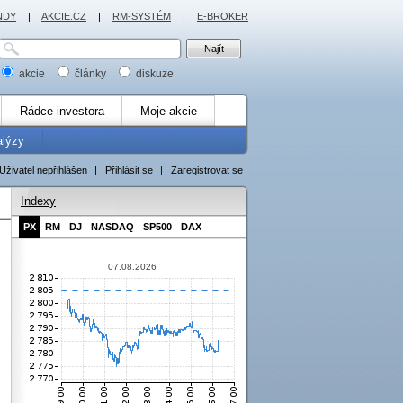
NDY
|
AKCIE.CZ
|
RM-SYSTÉM
|
E-BROKER
akcie
články
diskuze
Rádce investora
Moje akcie
alýzy
Uživatel nepřihlášen
|
Přihlásit se
|
Zaregistrovat se
Indexy
PX
RM
DJ
NASDAQ
SP500
DAX
07.08.2026