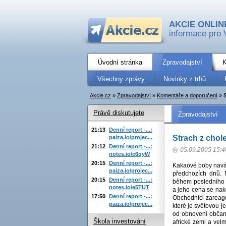
AKCIE ONLIN
informace pro 
Úvodní stránka
Zpravodajství
K
Všechny zprávy
Novinky z trhů
Akcie.cz
»
Zpravodajství
»
Komentáře a doporučení
»
Právě diskutujete
Zpravodajství
21:13
Denní report -...:
Strach z chol
paiza.io/projec...
21:12
Denní report -...:
05.09.2005 15:4
notes.io/e6qyW
20:15
Denní report -...:
Kakaové boby naváz
paiza.io/projec...
předchozích dnů. N
20:15
Denní report -...:
během posledního 
notes.io/e5TUT
a jeho cena se nak
17:50
Denní report -...:
Obchodníci zareagov
paiza.io/projec...
které je světovou 
od obnovení občans
Škola investování
africké zemi a vel