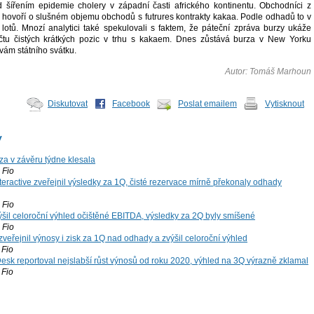
 šířením epidemie cholery v západní časti afrického kontinentu. Obchodníci z
 hovoří o slušném objemu obchodů s futrures kontrakty kakaa. Podle odhadů to v
lotů. Mnozí analytici také spekulovali s faktem, že páteční zpráva burzy ukáže
čtu čistých krátkých pozic v trhu s kakaem. Dnes zůstává burza v New Yorku
vám státního svátku.
Autor: Tomáš Marhoun
Diskutovat
Facebook
Poslat emailem
Vytisknout
y
za v závěru týdne klesala
Fio
teractive zveřejnil výsledky za 1Q, čisté rezervace mírně překonaly odhady
Fio
šil celoroční výhled očištěné EBITDA, výsledky za 2Q byly smíšené
Fio
zveřejnil výnosy i zisk za 1Q nad odhady a zvýšil celoroční výhled
Fio
esk reportoval nejslabší růst výnosů od roku 2020, výhled na 3Q výrazně zklamal
Fio