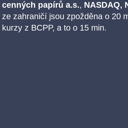
cenných papírů a.s.
,
NASDAQ, N
ze zahraničí jsou zpožděna o 20 m
kurzy z BCPP, a to o 15 min.