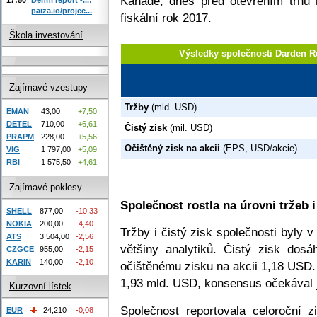
Kanadě, dnes před otevřením trhů 
paiza.io/projec...
fiskální rok 2017.
Škola investování
Výsledky společnosti Darden R
Zajímavé vzestupy
Tržby
(mld. USD)
EMAN
43,00
+7,50
DETEL
710,00
+6,61
Čistý zisk
(mil. USD)
PRAPM
228,00
+5,56
Očištěný zisk na akcii
(EPS, USD/akcie)
VIG
1 797,00
+5,09
RBI
1 575,50
+4,61
Zajímavé poklesy
Společnost rostla na úrovni tržeb i
SHELL
877,00
-10,33
NOKIA
200,00
-4,40
Tržby i čistý zisk společnosti byly
ATS
3 504,00
-2,56
většiny analytiků. Čistý zisk dos
CZGCE
955,00
-2,15
KARIN
140,00
-2,10
očištěnému zisku na akcii 1,18 USD
1,93 mld. USD, konsensus očekával 
Kurzovní lístek
Společnost reportovala celoroční 
EUR
24,210
-0,08