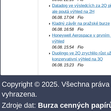
Datadog ve výsledcích za 2Q př
ale poutá výhled na 2H
Fio
06.08. 17:04
Kladný závěr na pražské burze
Fio
06.08. 16:58
Honeywell Aerospace v prvním re
výhled
Fio
06.08. 15:54
Duolingo ve 2Q zrychlilo růst už
konzervativní výhled na 3Q
Fio
06.08. 15:23
Copyright © 2025. Všechna práva
vyhrazena.
Zdroje dat:
Burza cenných papírů