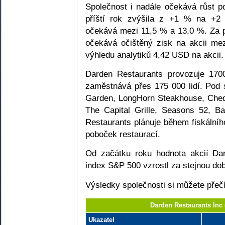
Společnost i nadále očekává růst p
příští rok zvýšila z +1 % na +2 
očekává mezi 11,5 % a 13,0 %. Za př
očekává očištěný zisk na akcii me
výhledu analytiků 4,42 USD na akcii.
Darden Restaurants provozuje 17
zaměstnává přes 175 000 lidí. Pod 
Garden, LongHorn Steakhouse, Ched
The Capital Grille, Seasons 52, 
Restaurants plánuje během fiskálníh
poboček restaurací.
Od začátku roku hodnota akcií Da
index S&P 500 vzrostl za stejnou do
Výsledky společnosti si můžete přeč
Darden Restaurants Inc
Ukazatel