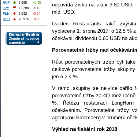
HUF
6,655
+0,35
odpovídá zisku na akcii 3,80 USD. T
JPY
13,288
0,00
mld. USD.
PLN
5,632
-0,24
USD
20,976
-0,18
Darden Restaurants také zvýšila
vyplacena 1. srpna 2017, o 12,5 % z 
očekávali dividendu 0,60 USD na akci
Porovnatelné tržby nad očekáváním
Růst porovnatelných tržeb byl také
celkové porovnatelné tržby skupiny
jen o 2,4 %.
V rámci skupiny se nejvíce dařilo 
porovnatelné tržby za 4Q meziročně 
%. Řetězu restaurací LongHorn
očekáváním. Porovnatelné tržby vz
agenturou Bloomberg v průměru očeká
Výhled na fiskální rok 2018