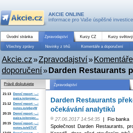
AKCIE ONLINE
informace pro Vaše úspěšné investice
Úvodní stránka
Zpravodajství
Kurzy CZ
Kurzy světový
Všechny zprávy
Novinky z trhů
Komentáře a doporučení
Akcie.cz
»
Zpravodajství
»
Komentáře
doporučení
»
Darden Restaurants p
Právě diskutujete
Zpravodajství
21:13
Denní report -...:
Darden Restaurants přek
paiza.io/projec...
21:12
Denní report -...:
očekávání analytiků
notes.io/e6qyW
20:15
Denní report -...:
paiza.io/projec...
27.06.2017 14:54:35
|
Fio banka
20:15
Denní report -...:
Společnost Darden Restaurants, pr
notes.io/e5TUT
17:50
Denní report -...: