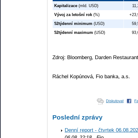
Kapitalizace
(mld. USD)
11,
Vývoj za letošní rok
(%)
+23,
52týdenní minimum
(USD)
59,
52týdenní maximum
(USD)
93,
Zdroj: Bloomberg, Darden Restauran
Ráchel Kopúnová, Fio banka, a.s.
Diskutovat
F
Poslední zprávy
Denní report - čtvrtek 06.08.20
Fio
06.08. 22:18