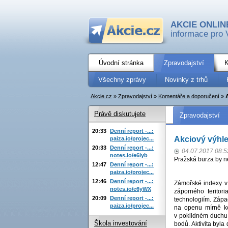
AKCIE ONLIN
informace pro 
Úvodní stránka
Zpravodajství
K
Všechny zprávy
Novinky z trhů
Akcie.cz
»
Zpravodajství
»
Komentáře a doporučení
»
Právě diskutujete
Zpravodajství
20:33
Denní report -...:
Akciový výhl
paiza.io/projec...
20:33
Denní report -...:
04.07.2017 08:5
notes.io/e6iyb
Pražská burza by n
12:47
Denní report -...:
paiza.io/projec...
12:46
Denní report -...:
Zámořské indexy v
notes.io/e6yWX
záporného teritor
20:09
Denní report -...:
technologiím. Záp
paiza.io/projec...
na openu mírně ko
v poklidném duchu
Škola investování
bodů. Aktivita byla