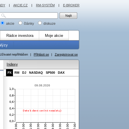
NDY
|
AKCIE.CZ
|
RM-SYSTÉM
|
E-BROKER
akcie
články
diskuze
Rádce investora
Moje akcie
alýzy
Uživatel nepřihlášen
|
Přihlásit se
|
Zaregistrovat se
Indexy
PX
RM
DJ
NASDAQ
SP500
DAX
09.08.2026