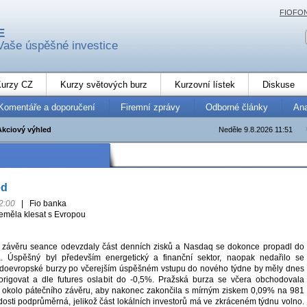
FIOFO
E
Vaše úspěšné investice
urzy CZ
Kurzy světových burz
Kurzovní lístek
Diskuse
Komentáře a doporučení
Firemní zprávy
Odborné články
An
Akciový výhled
Neděle 9.8.2026 11:51
ed
2:00
|
Fio banka
eměla klesat s Evropou
 závěru seance odevzdaly část denních zisků a Nasdaq se dokonce propadl do
ia. Úspěšný byl především energetický a finanční sektor, naopak nedařilo se
adoevropské burzy po včerejším úspěšném vstupu do nového týdne by měly dnes
rigovat a dle futures oslabit do -0,5%. Pražská burza se včera obchodovala
 okolo pátečního závěru, aby nakonec zakončila s mírným ziskem 0,09% na 981
 dosti podprůměrná, jelikož část lokálních investorů má ve zkráceném týdnu volno.