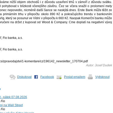
váme nižší objem obchodů i z důvodu uzavření trhů v zámoří z důvodu svátku.
 pohybovat v blízkosti včerejšího závěru. Čez se včera snažil o prolomení mety
onec nepovedlo, nicméně další šance se naskýtá dnes. Erste Bank může těžit ze
na primárním trhu v přepočtu okolo 890 Kč a pokračujícího trendu v bankovním
 Vig, který se posunul ve Vídni v přepočtu k 660 Kč. Naopak Komerční banku může
oručeni na držet z kupovat od Wood & Company. Cme doplatí na negativní vývoj
, Fio banka, a.s.
, Fio banka, a.s.
docs/zpravodajstvi/1-komentare/cz/196142_newsletter_170704.pdf
Autor: Josef Dudek
Diskutovat
Facebook
Poslat emailem
Vytisknout
y
t - pátek 07.08.2026
Fio
voj na Wall Street
Fio