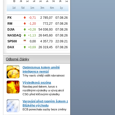
1d
5d
1m
3m
6m
1y
PX
-0,71
2 785,07
07.08.26
RM
-1,20
772,27
07.08.26
DJIA
+0,28
54 036,93
07.08.26
NASDAQ
+1,13
26 645,60
07.08.26
SP500
0,00
4 357,73
22.09.21
DAX
+0,69
26 319,45
07.08.26
Odborné články
Optimismus kolem umělé
inteligence nemizí
Trhy navíc chtějí vidět návratnost
Výsledková sezóna
Nasdaq pod tlakem, luxus s
rozdílnými výsledky a vývoj akcií
CSG před klíčovými výsledky
Varování před ropným šokem z
Blízkého východu
ECB ponechala sazby beze změny