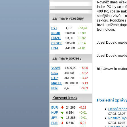
Rovněž dnes očeká
Index PX by se měl
400 Kč, což se nak
silnějšího závěru 
Zajímavé vzestupy
sektoru. Podobně i
brzdit snížené dop
PVT
1,19
+38,37
technologií.
NLOK
600,00
+3,99
FIXZO
53,00
+3,92
Josef Dudek, makléř
CZGCE
985,00
+3,14
UQA
441,80
+1,61
Josef Dudek, makléř
Zajímavé poklesy
VOW3
1 800,00
-5,06
http://www.fio.cz/
CSG
441,60
-4,62
CTP
361,20
-3,42
MATTE
18 600,00
-3,13
PEN
6,40
-3,03
Kurzovní lístek
Poslední zpráv
EUR
24,265
-0,22
Denní repor
HUF
6,654
+0,01
07.08. 22:27
JPY
13,286
+0,01
Pozitivní vý
07.08. 19:37
PLN
5,646
-0,24