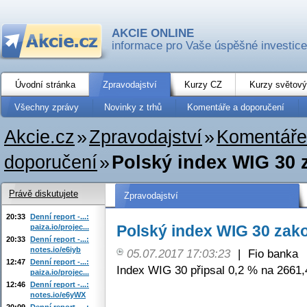
AKCIE ONLINE
informace pro Vaše úspěšné investice
Úvodní stránka
Zpravodajství
Kurzy CZ
Kurzy světový
Všechny zprávy
Novinky z trhů
Komentáře a doporučení
Akcie.cz
»
Zpravodajství
»
Komentáře
doporučení
»
Polský index WIG 30 
Právě diskutujete
Zpravodajství
20:33
Denní report -...:
Polský index WIG 30 zak
paiza.io/projec...
20:33
Denní report -...:
notes.io/e6iyb
05.07.2017 17:03:23
|
Fio banka
12:47
Denní report -...:
Index WIG 30 připsal 0,2 % na 2661,
paiza.io/projec...
12:46
Denní report -...:
notes.io/e6yWX
20:09
Denní report -...: