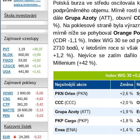
Polská burza ve středu oscilovala 
paiza.io/projec...
podprůměrného objemu. Mírně rostl
Škola investování
dále
Grupa Azoty
(ATT), obuvní
C
%). Na poklesové straně byla výra
mírně níže se pohyboval
Orange Po
Zajímavé vzestupy
(CDR -1,1 %). Index WIG 30 se od p
2710 bodů, v letošním roce si vša
PVT
1,19
+38,37
+1,2 %). Nejvíce se zatím dařil
NLOK
600,00
+3,99
FIXZO
53,00
+3,92
Millenium (+42 %).
CZGCE
985,00
+3,14
UQA
441,80
+1,61
Index WIG 30 +0,
Zajímavé poklesy
Nejsilnější akcie
Změna
N
VOW3
1 800,00
-5,06
PKN Orlen
(PKN)
+2,6 %
S
CSG
441,60
-4,62
CCC
(CCC)
+2,0 %
O
CTP
361,20
-3,42
MATTE
18 600,00
-3,13
Grupa Azoty
(ATT)
+1,9 %
E
PEN
6,40
-3,03
PKP Cargo
(PKP)
+1,8 %
J
Kurzovní lístek
Enea
(ENA)
+1,4 %
C
EUR
24,265
-0,22