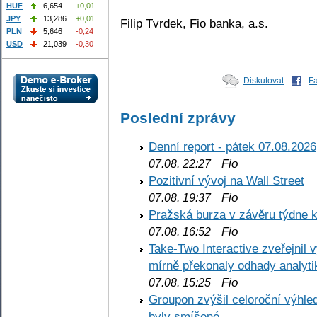
HUF
6,654
+0,01
JPY
13,286
+0,01
Filip Tvrdek, Fio banka, a.s.
PLN
5,646
-0,24
USD
21,039
-0,30
Diskutovat
F
Poslední zprávy
Denní report - pátek 07.08.2026
Fio
07.08. 22:27
Pozitivní vývoj na Wall Street
Fio
07.08. 19:37
Pražská burza v závěru týdne k
Fio
07.08. 16:52
Take-Two Interactive zveřejnil 
mírně překonaly odhady analyti
Fio
07.08. 15:25
Groupon zvýšil celoroční výhl
byly smíšené