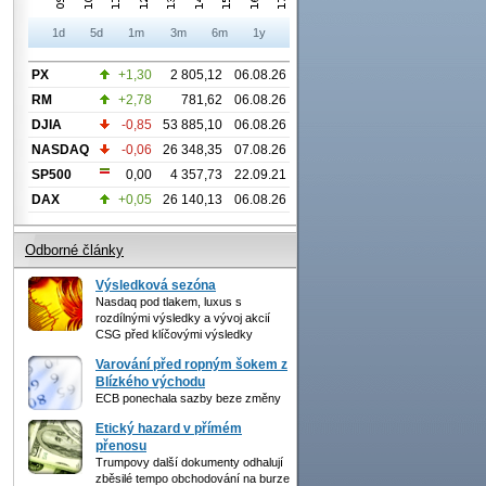
1d
5d
1m
3m
6m
1y
PX
+1,30
2 805,12
06.08.26
RM
+2,78
781,62
06.08.26
DJIA
-0,85
53 885,10
06.08.26
NASDAQ
-0,06
26 348,35
07.08.26
SP500
0,00
4 357,73
22.09.21
DAX
+0,05
26 140,13
06.08.26
Odborné články
Výsledková sezóna
Nasdaq pod tlakem, luxus s
rozdílnými výsledky a vývoj akcií
CSG před klíčovými výsledky
Varování před ropným šokem z
Blízkého východu
ECB ponechala sazby beze změny
Etický hazard v přímém
přenosu
Trumpovy další dokumenty odhalují
zběsilé tempo obchodování na burze