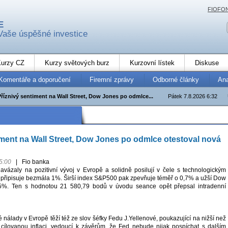
FIOFO
E
Vaše úspěšné investice
urzy CZ
Kurzy světových burz
Kurzovní lístek
Diskuse
Komentáře a doporučení
Firemní zprávy
Odborné články
An
Příznivý sentiment na Wall Street, Dow Jones po odmlce...
Pátek 7.8.2026 6:32
iment na Wall Street, Dow Jones po odmlce otestoval nová
5:00
|
Fio banka
vázaly na pozitivní vývoj v Evropě a solidně posilují v čele s technologickým
 připisuje bezmála 1%. Širší index S&P500 pak zpevňuje téměř o 0,7% a užší Dow
5%. Ten s hodnotou 21 580,79 bodů v úvodu seance opět přepsal intradenní
é nálady v Evropě těží též ze slov šéfky Fedu J.Yellenové, poukazující na nižší než
cílovanou inflaci, vedoucí k závěrům, že Fed nebude nijak pospíchat s dalším