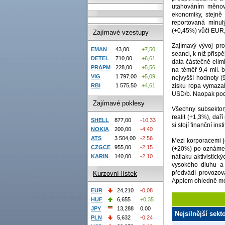
utahováním měnové
ekonomiky, stejně 
reportovaná minulý
(+0,45%) vůči EUR,
Zajímavé vzestupy
Zajímavý vývoj pro
EMAN
43,00
+7,50
seanci, k níž přisp
DETEL
710,00
+6,61
data částečně elim
PRAPM
228,00
+5,56
na téměř 9,4 mil. 
VIG
1 797,00
+5,09
nejvyšší hodnoty (
zisku ropa vymaza
RBI
1 575,50
+4,61
USD/b. Naopak pod 
Zajímavé poklesy
Všechny subsektory
realit (+1,3%), da
SHELL
877,00
-10,33
si stojí finanční i
NOKIA
200,00
-4,40
ATS
3 504,00
-2,56
Mezi korporacemi 
CZGCE
955,00
-2,15
(+20%) po oznámen
nátlaku aktivistick
KARIN
140,00
-2,10
vysokého dluhu a 
předvádí provozov
Kurzovní lístek
Applem ohledně mož
EUR
24,210
-0,08
HUF
6,655
+0,35
JPY
13,288
0,00
Nejsilnější sek
PLN
5,632
-0,24