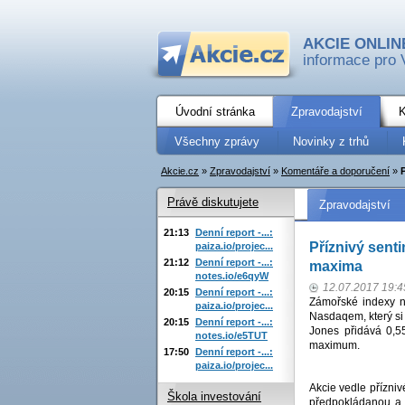
AKCIE ONLIN
informace pro 
Úvodní stránka
Zpravodajství
K
Všechny zprávy
Novinky z trhů
Akcie.cz
»
Zpravodajství
»
Komentáře a doporučení
»
Právě diskutujete
Zpravodajství
21:13
Denní report -...:
Příznivý sent
paiza.io/projec...
21:12
Denní report -...:
maxima
notes.io/e6qyW
12.07.2017 19:4
20:15
Denní report -...:
Zámořské indexy na
paiza.io/projec...
Nasdaqem, který si
20:15
Denní report -...:
Jones přidává 0,5
notes.io/e5TUT
maximum.
17:50
Denní report -...:
paiza.io/projec...
Akcie vedle přízniv
Škola investování
předpokládanou a 