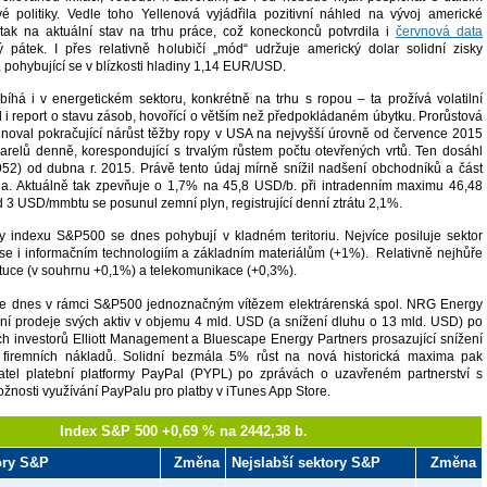
 politiky. Vedle toho Yellenová vyjádřila pozitivní náhled na vývoj americké
tak na aktuální stav na trhu práce, což koneckonců potvrdila i
červnová data
 pátek. I přes relativně holubičí „mód“ udržuje americký dolar solidní zisky
 pohybující se v blízkosti hladiny 1,14 EUR/USD.
bíhá i v energetickém sektoru, konkrétně na trhu s ropou – ta prožívá volatilní
ěl i report o stavu zásob, hovořící o větším než předpokládaném úbytku. Prorůstová
inoval pokračující nárůst těžby ropy v USA na nejvyšší úrovně od července 2015
barelů denně, korespondující s trvalým růstem počtu otevřených vrtů. Ten dosáhl
952) od dubna r. 2015. Právě tento údaj mírně snížil nadšení obchodníků a část
la. Aktuálně tak zpevňuje o 1,7% na 45,8 USD/b. při intradenním maximu 46,48
3 USD/mmbtu se posunul zemní plyn, registrující denní ztrátu 2,1%.
 indexu S&P500 se dnes pohybují v kladném teritoriu. Nejvíce posiluje sektor
ří se i informačním technologiím a základním materiálům (+1%). Relativně nejhůře
nstituce (v souhrnu +0,1%) a telekomunikace (+0,3%).
je dnes v rámci S&P500 jednoznačným vítězem elektrárenská spol. NRG Energy
í prodeje svých aktiv v objemu 4 mld. USD (a snížení dluhu o 13 mld. USD) po
ých investorů Elliott Management a Bluescape Energy Partners prosazující snížení
firemních nákladů. Solidní bezmála 5% růst na nová historická maxima pak
atel platební platformy PayPal (PYPL) po zprávách o uzavřeném partnerství s
nosti využívání PayPalu pro platby v iTunes App Store.
Index S&P 500 +0,69 % na 2442,38 b.
tory S&P
Změna
Nejslabší sektory S&P
Změna