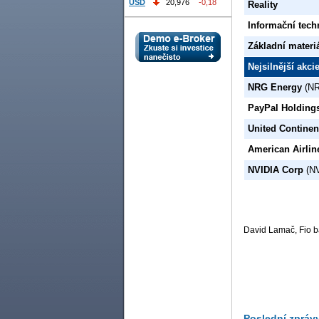
USD
20,976
-0,18
Reality
Informační tech
Základní materi
Nejsilnější akc
NRG Energy
(NR
PayPal Holding
United Continen
American Airli
NVIDIA Corp
(N
David Lamač, Fio b
Poslední zpráv