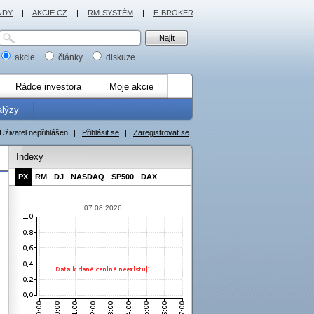
NDY
|
AKCIE.CZ
|
RM-SYSTÉM
|
E-BROKER
akcie
články
diskuze
Rádce investora
Moje akcie
alýzy
Uživatel nepřihlášen
|
Přihlásit se
|
Zaregistrovat se
Indexy
PX
RM
DJ
NASDAQ
SP500
DAX
07.08.2026