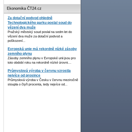
Ekonomika ČT24.cz
Za dotační podvod ohledně
Technologického parku poslal soud do
vězení dva muže
Pražský městský soud poslal na sedm let do
vězení dva muže za dotační podvod a
poškození...
Evropská unie má rekordně nízké zásoby
zemního plynu
Zásoby zemního plynu v Evropské unii jsou pro
toto období roku na rekordně nízké úrovni....
Průmyslová výroba v červnu vzrostla
nejvíce od prosince
Průmyslová výroba v Česku v červnu meziročně
stoupla o čtyři procenta, tedy nejvíce od...