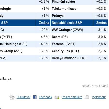
+1,3 %
Finanční sektor
+0,1 %
nologie
+1 %
Telekomunikace
+0,3 %
ály
+1 %
Průmysl
+0,6 %
ie S&P
Změna
Nejslabší akcie S&P
Změna
G)
+20 %
WW Grainger
(GWW)
-3,1 %
s
(PYPL)
+4,6 %
Deere
(DE)
-3,0 %
tal Holdings
(UAL)
+4,2 %
Fastenal
(FAST)
-2,8 %
nes Group
(AAL)
+3,6 %
CenturyLink
(CTL)
-2,7 %
VDA)
+3,6 %
Harley-Davidson
(HOG)
-2,1 %
anka, a.s.
Autor: David Lamač
Diskutovat
Facebook
Poslat emailem
Vytisknout
y