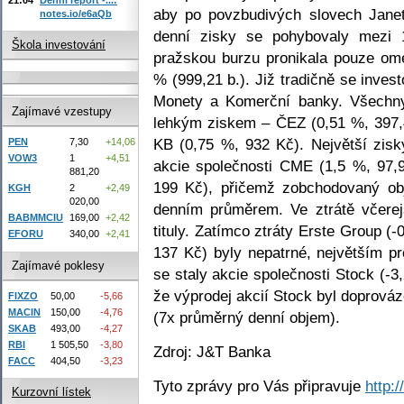
aby po povzbudivých slovech Janet 
notes.io/e6aQb
denní zisky se pohybovaly mezi 
Škola investování
pražskou burzu pronikala pouze ome
% (999,21 b.). Již tradičně se inves
Monety a Komerční banky. Všechny 
Zajímavé vzestupy
lehkým ziskem – ČEZ (0,51 %, 397,
KB (0,75 %, 932 Kč). Největší zisk
PEN
7,30
+14,06
VOW3
1
+4,51
akcie společnosti CME (1,5 %, 97,9
881,20
199 Kč), přičemž zobchodovaný ob
KGH
2
+2,49
020,00
denním průměrem. Ve ztrátě včerej
BABMMCIU
169,00
+2,42
tituly. Zatímco ztráty Erste Group (
EFORU
340,00
+2,41
137 Kč) byly nepatrné, největším 
Zajímavé poklesy
se staly akcie společnosti Stock (-3
že výprodej akcií Stock byl dopro
FIXZO
50,00
-5,66
MACIN
150,00
-4,76
(7x průměrný denní objem).
SKAB
493,00
-4,27
RBI
1 505,50
-3,80
Zdroj: J&T Banka
FACC
404,50
-3,23
Tyto zprávy pro Vás připravuje
http:
Kurzovní lístek