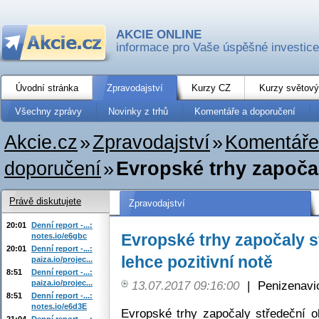
AKCIE ONLINE
informace pro Vaše úspěšné investice
Úvodní stránka
Zpravodajství
Kurzy CZ
Kurzy světový
Všechny zprávy
Novinky z trhů
Komentáře a doporučení
Akcie.cz
»
Zpravodajství
»
Komentáře
doporučení
»
Evropské trhy započal
Právě diskutujete
Zpravodajství
20:01
Denní report -...:
Evropské trhy započaly 
notes.io/e6gbc
20:01
Denní report -...:
lehce pozitivní notě
paiza.io/projec...
8:51
Denní report -...:
paiza.io/projec...
13.07.2017 09:16:00
|
Penizenavi
8:51
Denní report -...:
notes.io/e6d3E
Evropské trhy započaly středeční o
21:04
Denní report -...: