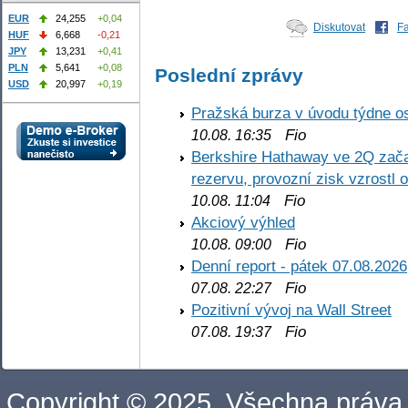
EUR
24,255
+0,04
Diskutovat
F
HUF
6,668
-0,21
JPY
13,231
+0,41
PLN
5,641
+0,08
Poslední zprávy
USD
20,997
+0,19
Pražská burza v úvodu týdne os
Fio
10.08. 16:35
Berkshire Hathaway ve 2Q začal
rezervu, provozní zisk vzrostl 
Fio
10.08. 11:04
Akciový výhled
Fio
10.08. 09:00
Denní report - pátek 07.08.2026
Fio
07.08. 22:27
Pozitivní vývoj na Wall Street
Fio
07.08. 19:37
Copyright © 2025. Všechna práva