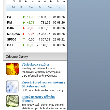
1d
5d
1m
3m
6m
1y
PX
+1,30
2 805,12
06.08.26
RM
+2,78
781,62
06.08.26
DJIA
-0,85
53 885,10
06.08.26
NASDAQ
-0,06
26 348,35
07.08.26
SP500
0,00
4 357,73
22.09.21
DAX
+0,05
26 140,13
06.08.26
Odborné články
Výsledková sezóna
Nasdaq pod tlakem, luxus s
rozdílnými výsledky a vývoj akcií
CSG před klíčovými výsledky
Varování před ropným šokem z
Blízkého východu
ECB ponechala sazby beze změny
Etický hazard v přímém
přenosu
Trumpovy další dokumenty odhalují
zběsilé tempo obchodování na burze