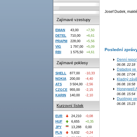
Josef Dudek, makléř
Zajímavé vzestupy
EMAN
43,00
+7,50
DETEL
710,00
+6,61
PRAPM
228,00
+5,56
VIG
1 797,00
+5,09
Poslední zpráv
RBI
1 575,50
+4,61
Denní report
Zajímavé poklesy
06.08. 22:18
Datadog ve 
SHELL
877,00
-10,33
06.08. 17:04
NOKIA
200,00
-4,40
Kladný závě
06.08. 16:58
ATS
3 504,00
-2,56
Honeywell Ae
CZGCE
955,00
-2,15
06.08. 15:54
KARIN
140,00
-2,10
Duolingo ve 
06.08. 15:23
Kurzovní lístek
EUR
24,210
-0,08
HUF
6,655
+0,35
JPY
13,288
0,00
PLN
5,632
-0,24