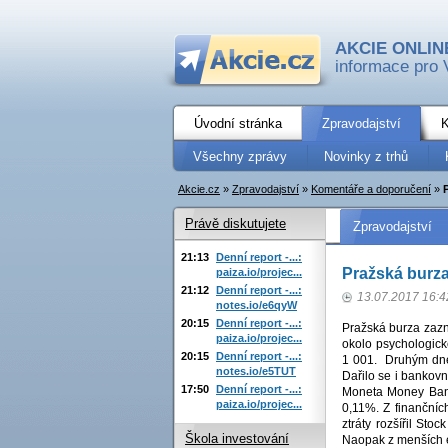
AKCIE ONLIN
informace pro 
Úvodní stránka
Zpravodajství
K
Všechny zprávy
Novinky z trhů
Akcie.cz
»
Zpravodajství
»
Komentáře a doporučení
»
Právě diskutujete
Zpravodajství
21:13
Denní report -...:
Pražská burza
paiza.io/projec...
21:12
Denní report -...:
13.07.2017 16:4
notes.io/e6qyW
20:15
Denní report -...:
Pražská burza zazn
paiza.io/projec...
okolo psychologic
20:15
Denní report -...:
1 001. Druhým dnem
notes.io/e5TUT
Dařilo se i bankovn
17:50
Denní report -...:
Moneta Money Bank
paiza.io/projec...
0,11%. Z finančníc
ztráty rozšířil St
Škola investování
Naopak z menších e