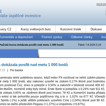
FIOFO
E
Vaše úspěšné investice
urzy CZ
Kurzy světových burz
Kurzovní lístek
Diskuse
Komentáře a doporučení
Firemní zprávy
Odborné články
An
Pražská burza dokázala posílit nad metu 1 000 bodů
Pátek 7.8.2026 5:24
 dokázala posílit nad metu 1 000 bodů
2:55
|
Fio banka
amenala velmi poklidnou seanci, když index PX osciloval ve velmi úzkém pásmu
ké mety 1 000 bodů, aby nakonec uzavřel se ziskem 0,17% těsně pod hodnotou
 posiloval Čez, dnes si polepšil o 0,50% a zakončil v blízkosti úrovně 400 Kč.
ím titulům, nicméně zisky byly mírné. Erste Bank si polepšila o 0,24% nad 911 Kč,
 získala 0,65% se závěrem těsně pod hranici 78 Kč a Komerční banka přidala
h emisí si tak pohoršila pouze pojišťovna Vig a to o -1,02% na 677 Kč. Včerejší
ock Spirits (-1%) a ještě větším poklesem uzavřelo Cme (-2,04%) těsně pod 96 Kč.
misí se dařilo především Pegasu (+1,37%) a Unipetrolu (+0,87%).