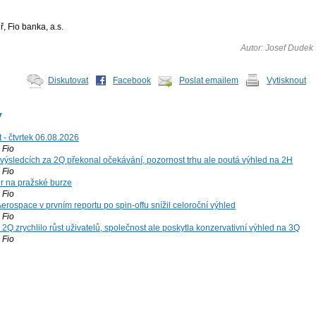
, Fio banka, a.s.
Autor: Josef Dudek
Diskutovat
Facebook
Poslat emailem
Vytisknout
y
 - čtvrtek 06.08.2026
Fio
výsledcích za 2Q překonal očekávání, pozornost trhu ale poutá výhled na 2H
Fio
r na pražské burze
Fio
rospace v prvním reportu po spin-offu snížil celoroční výhled
Fio
2Q zrychlilo růst uživatelů, společnost ale poskytla konzervativní výhled na 3Q
Fio