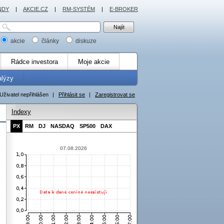
NDY
|
AKCIE.CZ
|
RM-SYSTÉM
|
E-BROKER
akcie
články
diskuze
Rádce investora
Moje akcie
alýzy
Uživatel nepřihlášen
|
Přihlásit se
|
Zaregistrovat se
Indexy
PX
RM
DJ
NASDAQ
SP500
DAX
07.08.2026