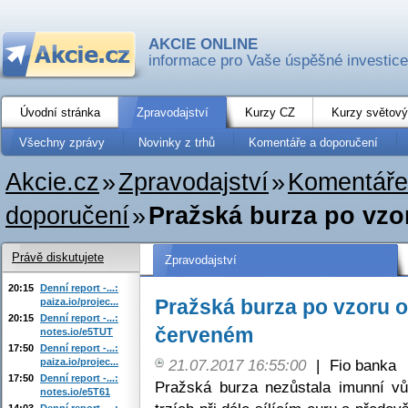
AKCIE ONLINE
informace pro Vaše úspěšné investice
Úvodní stránka
Zpravodajství
Kurzy CZ
Kurzy světový
Všechny zprávy
Novinky z trhů
Komentáře a doporučení
Akcie.cz
»
Zpravodajství
»
Komentáře
doporučení
»
Pražská burza po vzor
Právě diskutujete
Zpravodajství
20:15
Denní report -...:
Pražská burza po vzoru o
paiza.io/projec...
20:15
Denní report -...:
červeném
notes.io/e5TUT
17:50
Denní report -...:
paiza.io/projec...
21.07.2017 16:55:00
|
Fio banka
17:50
Denní report -...:
Pražská burza nezůstala imunní vů
notes.io/e5T61
14:03
Denní report -...: