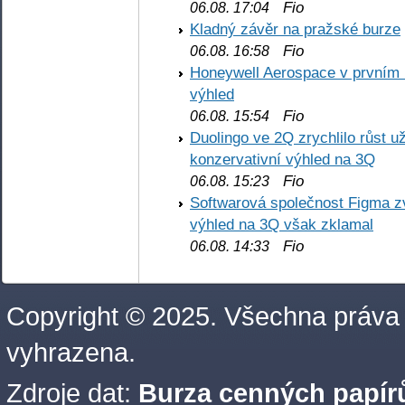
Fio
06.08. 17:04
Kladný závěr na pražské burze
Fio
06.08. 16:58
Honeywell Aerospace v prvním re
výhled
Fio
06.08. 15:54
Duolingo ve 2Q zrychlilo růst už
konzervativní výhled na 3Q
Fio
06.08. 15:23
Softwarová společnost Figma z
výhled na 3Q však zklamal
Fio
06.08. 14:33
Copyright © 2025. Všechna práva
vyhrazena.
Zdroje dat:
Burza cenných papírů