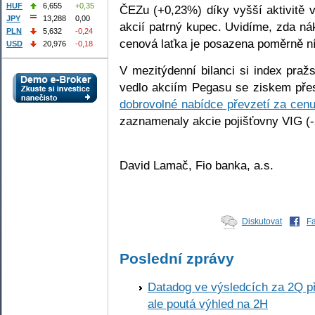
HUF
6,655
+0,35
ČEZu (+0,23%) díky vyšší aktivitě 
JPY
13,288
0,00
akcií patrný kupec. Uvidíme, zda nák
PLN
5,632
-0,24
cenová laťka je posazena poměrně n
USD
20,976
-0,18
V mezitýdenní bilanci si index praž
vedlo akciím Pegasu se ziskem pře
dobrovolné nabídce převzetí za cen
zaznamenaly akcie pojišťovny VIG (
David Lamač, Fio banka, a.s.
Diskutovat
F
Poslední zprávy
Datadog ve výsledcích za 2Q př
ale poutá výhled na 2H