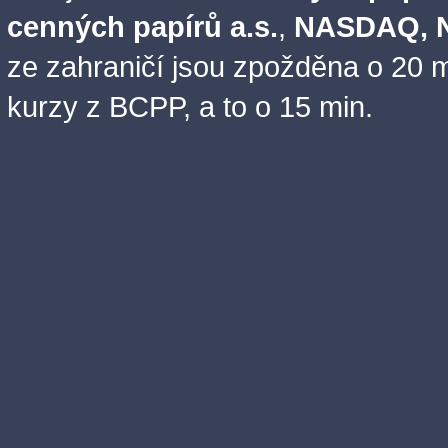
cenných papírů a.s.
,
NASDAQ, N
ze zahraničí jsou zpožděna o 20 m
kurzy z BCPP, a to o 15 min.