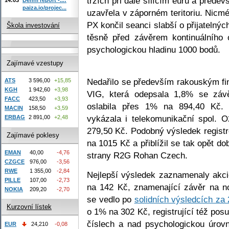
trzích při dále sílícím euru a před
paiza.io/projec...
uzavřela v záporném teritoriu. Nicm
PX končil seanci slabší o přijateln
Škola investování
těsně před závěrem kontinuálního 
psychologickou hladinu 1000 bodů.
Zajímavé vzestupy
Nedařilo se především rakouským fin
ATS
3 596,00
+15,85
KGH
1 942,60
+3,98
VIG, která odepsala 1,8% se zá
FACC
423,50
+3,93
oslabila přes 1% na 894,40 Kč. 
MACIN
158,50
+3,59
vykázala i telekomunikační spol. 
ERBAG
2 891,00
+2,48
279,50 Kč. Podobný výsledek registr
Zajímavé poklesy
na 1015 Kč a přiblížil se tak opět 
EMAN
40,00
-4,76
strany R2G Rohan Czech.
CZGCE
976,00
-3,56
RWE
1 355,00
-2,84
Nejlepší výsledek zaznamenaly akc
PILLE
107,00
-2,73
na 142 Kč, znamenající závěr na n
NOKIA
209,20
-2,70
se vedlo po
solidních výsledcích za 2
Kurzovní lístek
o 1% na 302 Kč, registrující též po
číslech a nad psychologickou úrov
EUR
24,210
-0,08