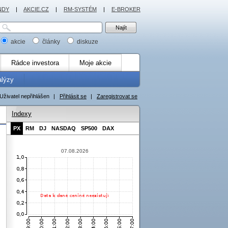
NDY
|
AKCIE.CZ
|
RM-SYSTÉM
|
E-BROKER
akcie
články
diskuze
Rádce investora
Moje akcie
alýzy
Uživatel nepřihlášen
|
Přihlásit se
|
Zaregistrovat se
Indexy
PX
RM
DJ
NASDAQ
SP500
DAX
07.08.2026