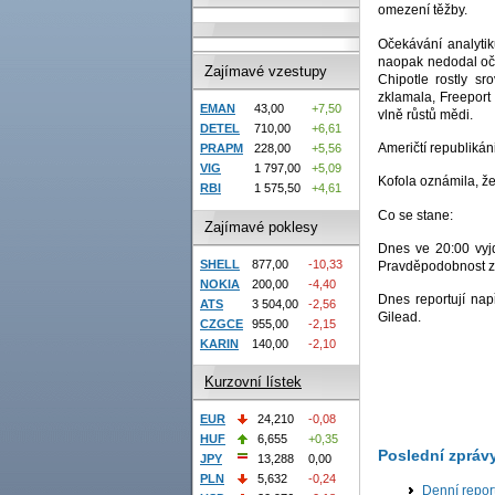
omezení těžby.
Očekávání analytik
naopak nedodal oče
Zajímavé vzestupy
Chipotle rostly sr
zklamala, Freeport
EMAN
43,00
+7,50
vlně růstů mědi.
DETEL
710,00
+6,61
Američtí republiká
PRAPM
228,00
+5,56
VIG
1 797,00
+5,09
Kofola oznámila, ž
RBI
1 575,50
+4,61
Co se stane:
Zajímavé poklesy
Dnes ve 20:00 vyj
SHELL
877,00
-10,33
Pravděpodobnost zv
NOKIA
200,00
-4,40
Dnes reportují nap
ATS
3 504,00
-2,56
Gilead.
CZGCE
955,00
-2,15
KARIN
140,00
-2,10
Kurzovní lístek
EUR
24,210
-0,08
HUF
6,655
+0,35
Poslední zpráv
JPY
13,288
0,00
PLN
5,632
-0,24
Denní report