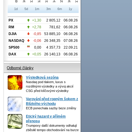
1d
5d
1m
3m
6m
1y
PX
+1,30
2 805,12
06.08.26
RM
+2,78
781,62
06.08.26
DJIA
-0,85
53 885,10
06.08.26
NASDAQ
-0,06
26 348,35
07.08.26
SP500
0,00
4 357,73
22.09.21
DAX
+0,05
26 140,13
06.08.26
Odborné články
Výsledková sezóna
Nasdaq pod tlakem, luxus s
rozdílnými výsledky a vývoj akcií
CSG před klíčovými výsledky
Varování před ropným šokem z
Blízkého východu
ECB ponechala sazby beze změny
Etický hazard v přímém
přenosu
Trumpovy další dokumenty odhalují
zběsilé tempo obchodování na burze