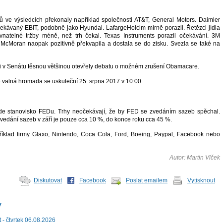
ů ve výsledcích překonaly například společnosti AT&T, General Motors. Daimler
kávaný EBIT, podobně jako Hyundai. LafargeHolcim mírně porazil. Řetězci jídla
ovnatelné tržby méně, než trh čekal. Texas Instruments porazil očekávání. 3M
 McMoran naopak pozitivně překvapila a dostala se do zisku. Svezla se také na
ni v Senátu těsnou většinou otevřely debatu o možném zrušení Obamacare.
e valná hromada se uskuteční 25. srpna 2017 v 10:00.
de stanovisko FEDu. Trhy neočekávají, že by FED se zvedáním sazeb spěchal.
edání sazeb v září je pouze cca 10 %, do konce roku cca 45 %.
říklad firmy Glaxo, Nintendo, Coca Cola, Ford, Boeing, Paypal, Facebook nebo
Autor: Martin Vlček
Diskutovat
Facebook
Poslat emailem
Vytisknout
y
 - čtvrtek 06.08.2026