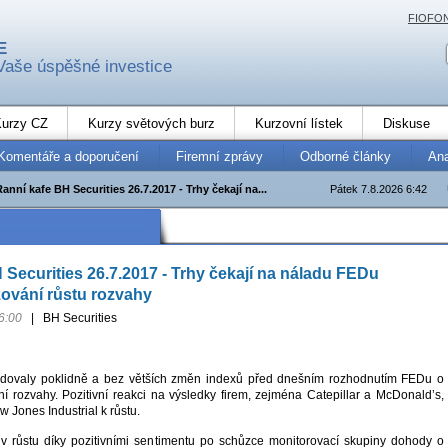
FIOFO
E
Vaše úspěšné investice
urzy CZ
Kurzy světových burz
Kurzovní lístek
Diskuse
Komentáře a doporučení
Firemní zprávy
Odborné články
An
Ranní kafe BH Securities 26.7.2017 - Trhy čekají na...
Pátek 7.8.2026 6:42
 Securities 26.7.2017 - Trhy čekají na náladu FEDu
ování růstu rozvahy
6:00
|
BH Securities
odovaly poklidně a bez větších změn indexů před dnešním rozhodnutím FEDu o
í rozvahy. Pozitivní reakci na výsledky firem, zejména Catepillar a McDonald’s,
 Jones Industrial k růstu.
v růstu díky pozitivními sentimentu po schůzce monitorovací skupiny dohody o