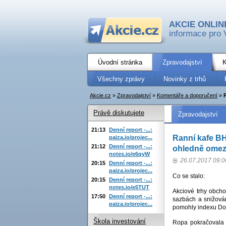
AKCIE ONLIN
informace pro 
Úvodní stránka
Zpravodajství
K
Všechny zprávy
Novinky z trhů
Akcie.cz
»
Zpravodajství
»
Komentáře a doporučení
»
Právě diskutujete
Zpravodajství
21:13
Denní report -...:
Ranní kafe BH
paiza.io/projec...
21:12
Denní report -...:
ohledně omez
notes.io/e6qyW
26.07.2017 09:0
20:15
Denní report -...:
paiza.io/projec...
Co se stalo:
20:15
Denní report -...:
notes.io/e5TUT
Akciové trhy obch
17:50
Denní report -...:
sazbách a snižován
paiza.io/projec...
pomohly indexu Dow
Škola investování
Ropa pokračovala 