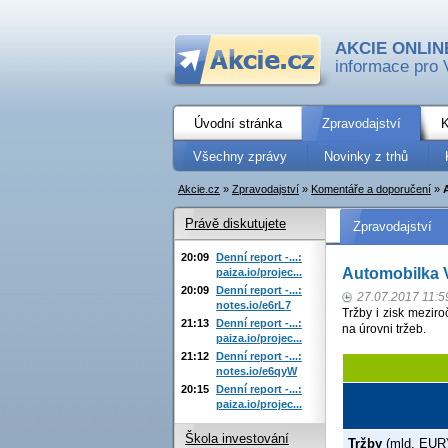
AKCIE ONLIN
informace pro 
Úvodní stránka
Zpravodajství
K
Všechny zprávy
Novinky z trhů
Akcie.cz
»
Zpravodajství
»
Komentáře a doporučení
»
Právě diskutujete
Zpravodajství
20:09
Denní report -...:
Automobilka 
paiza.io/projec...
20:09
Denní report -...:
27.07.2017 11:5
notes.io/e6rL7
Tržby i zisk mezir
21:13
Denní report -...:
na úrovni tržeb.
paiza.io/projec...
21:12
Denní report -...:
notes.io/e6qyW
20:15
Denní report -...:
paiza.io/projec...
Škola investování
Tržby
(mld. EUR