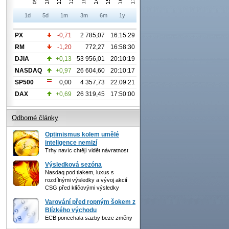
1d
5d
1m
3m
6m
1y
PX
-0,71
2 785,07
16:15:29
RM
-1,20
772,27
16:58:30
DJIA
+0,13
53 956,01
20:10:19
NASDAQ
+0,97
26 604,60
20:10:17
SP500
0,00
4 357,73
22.09.21
DAX
+0,69
26 319,45
17:50:00
Odborné články
Optimismus kolem umělé
inteligence nemizí
Trhy navíc chtějí vidět návratnost
Výsledková sezóna
Nasdaq pod tlakem, luxus s
rozdílnými výsledky a vývoj akcií
CSG před klíčovými výsledky
Varování před ropným šokem z
Blízkého východu
ECB ponechala sazby beze změny