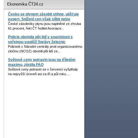
Ekonomika ČT24.cz
Česko se plynem zásobit stihne, ujišťuje
expert. Snížení cen však slíbit nelze
České zásobníky plynu jsou naplněné ze zhruba
61 procent, řekl ČT ředitel Asociace...
Policie obvinila pět lidí v souvislosti s
veřejnou soutěží Správy železnic
Policisté z Národní centrály proti organizovanému
zločinu (NCOZ) obvinili pět lidí ze...
Světové ceny potravin jsou na tříletém
maximu, zjistila FAO
Světové ceny potravin se v červenci vyšplhaly
na nejvyšší úroveň asi za tři a půl roku....