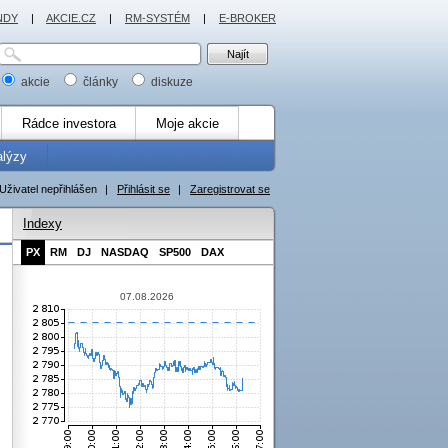
NDY
|
AKCIE.CZ
|
RM-SYSTÉM
|
E-BROKER
akcie
články
diskuze
Rádce investora
Moje akcie
alýzy
Uživatel nepřihlášen
|
Přihlásit se
|
Zaregistrovat se
Indexy
PX
RM
DJ
NASDAQ
SP500
DAX
07.08.2026