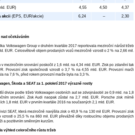
ld. EUR)
4,55
4,50
4,37
 akcii
(EPS, EUR/akcie)
6,24
--
2,30
ně nad očekáváním
a Volkswagen Group v druhém kvartále 2017 reportovala meziroční nárůst tržeb
ld. EUR. Celosvětově objem prodaných vozů meziročně vzrostl o 2 % na 2,66 mil.
 v meziročním srovnání poskočil z 1,6 mld. na 4,34 mld. EUR. Zisk po zdanění tak
R. Provozní zisk společnosti vzrostl o 3,7 % na 4,55 mld. EUR. Provozní marži
la na 7,6 %, před rokem provozní marže byla na 3,3 %.
wagen, Škoda a SEAT za 1. pololetí 2017 výrazně rostly
tší divize podle tržeb Volkswagen osobních aut se zdvojnásobil ze 0,9 mld. na 1,8
čním srovnání. Zisk Audi naopak zůstal na 2,7 mld. EUR. Porsche zisk mírně
ozích 1,8 mld. EUR v prvním kvartále 2016 na současných 2,1 mld. EUR.
ivizi SEAT, která meziročně navýšila zisk o 40,9 % na 130 mil EUR. Provozní zisk
o vzrostl o 25,5 % na 860 mil. EUR převážně díky rostoucímu objemu prodaných
ži a pozitivním směnným kurzům.
a výhled celoročního růstu tržeb