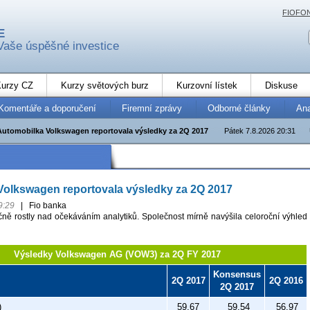
FIOFO
E
Vaše úspěšné investice
urzy CZ
Kurzy světových burz
Kurzovní lístek
Diskuse
Komentáře a doporučení
Firemní zprávy
Odborné články
An
Automobilka Volkswagen reportovala výsledky za 2Q 2017
Pátek 7.8.2026 20:31
Volkswagen reportovala výsledky za 2Q 2017
9:29
|
Fio banka
očně rostly nad očekáváním analytiků. Společnost mírně navýšila celoroční výhled
Výsledky Volkswagen AG (VOW3) za 2Q FY 2017
Konsensus
2Q 2017
2Q 2016
2Q 2017
)
59,67
59,54
56,97