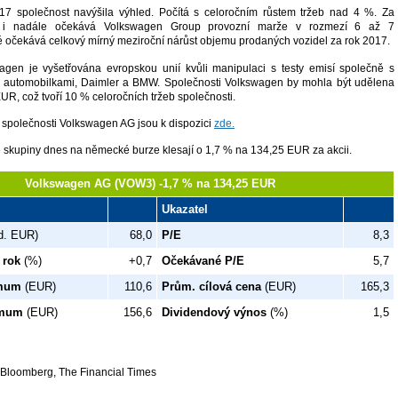
017 společnost navýšila výhled. Počítá s celoročním růstem tržeb nad 4 %. Za
17 i nadále očekává Volkswagen Group provozní marže v rozmezí 6 až 7
 očekává celkový mírný meziroční nárůst objemu prodaných vozidel za rok 2017.
agen je vyšetřována evropskou unií kvůli manipulaci s testy emisí společně s
 automobilkami, Daimler a BMW. Společnosti Volkswagen by mohla být udělena
UR, což tvoří 10 % celoročních tržeb společnosti.
 společnosti Volkswagen AG jsou k dispozici
zde.
 skupiny dnes na německé burze klesají o 1,7 % na 134,25 EUR za akcii.
Volkswagen AG (VOW3) -1,7 % na 134,25 EUR
Ukazatel
d. EUR)
68,0
P/E
8,3
 rok
(%)
+0,7
Očekávané P/E
5,7
imum
(EUR)
110,6
Prům. cílová cena
(EUR)
165,3
imum
(EUR)
156,6
Dividendový výnos
(%)
1,5
 Bloomberg, The Financial Times