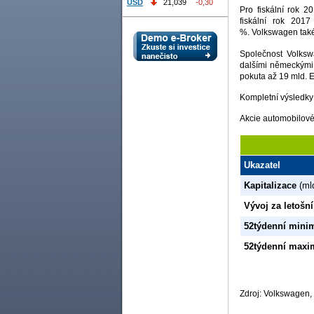
USD
21,039
-0,30
Pro fiskální rok 2
fiskální rok 20
%. Volkswagen také
Společnost Volksw
dalšími německými
pokuta až 19 mld. E
Kompletní výsledky
Akcie automobilové
Ukazatel
Kapitalizace
(ml
Vývoj za letošní
52týdenní min
52týdenní max
Zdroj: Volkswagen,