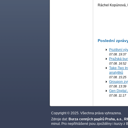
Ráchel Kopúnová, F
Poslední zpráv
Pozitivní vý
07.08. 19:37
Pražská bur
07.08. 16:52
Take-Two In
analytiků
07.08. 15:25
Groupon zvý
07.08. 13:39
Gen Digital 
07.08. 11:17
Copyright © 2025. Všechna práva vyhrazena.
Zdroje dat:
Burza cenných papírů Praha, a.s.
,
RM
minut. Pro nepřihlášené jsou zpožděny i kurzy z B