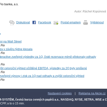
io banka, a.s.
Autor: Ráchel Kopúnová
Diskutovat
Facebook
Poslat emailem
Vytisknout
y
voj na Wall Street
Fio
za v závěru týdne klesala
Fio
teractive zveřejnil výsledky za 1Q, čisté rezervace mírně překonaly odhady
Fio
šil celoroční výhled očištěné EBITDA, výsledky za 2Q byly smíšené
Fio
zveřejnil výnosy i zisk za 1Q nad odhady a zvýšil celoroční výhled
Fio
Nastavení cookies
|
Reklama na Akcie.cz
-SYSTÉM, česká burza cenných papírů a.s.
,
NASDAQ, NYSE, XETRA, WSE a 
CPP, a to o 15 min.