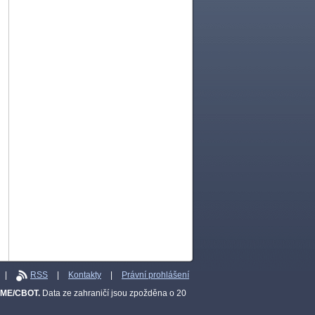
|
RSS
|
Kontakty
|
Právní prohlášení
CME/CBOT.
Data ze zahraničí jsou zpožděna o 20