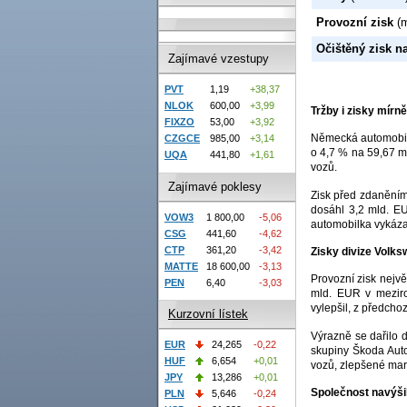
Provozní zisk
(m
Očištěný zisk na
Zajímavé vzestupy
PVT
1,19
+38,37
NLOK
600,00
+3,99
Tržby i zisky mír
FIXZO
53,00
+3,92
Německá automobilk
CZGCE
985,00
+3,14
o 4,7 % na 59,67 m
UQA
441,80
+1,61
vozů.
Zajímavé poklesy
Zisk před zdaněním
dosáhl 3,2 mld. EU
VOW3
1 800,00
-5,06
automobilka vykáza
CSG
441,60
-4,62
CTP
361,20
-3,42
Zisky divize Volks
MATTE
18 600,00
-3,13
Provozní zisk nejvě
PEN
6,40
-3,03
mld. EUR v meziro
vylepšil, z předch
Kurzovní lístek
Výrazně se dařilo d
EUR
24,265
-0,22
skupiny Škoda Aut
HUF
6,654
+0,01
vozů, zlepšené mar
JPY
13,286
+0,01
Společnost navýšil
PLN
5,646
-0,24