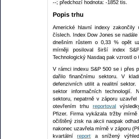
--; předchozí hodnota: -1852 tis.
Popis trhu
Americké hlavní indexy zakončily 
číslech. Index Dow Jones se nadále p
dnešním růstem o 0,33 % opět u
mírněji posiloval širší index S
Technologický Nasdaq pak vzrostl o 
V rámci indexu S&P 500 se i přes 
dařilo finančnímu sektoru. V kla
defenzivních utilit a realitní sektor
sektor informačních technologií.
sektoru, nepatrně v záporu uzavřel
otevřením trhu
reportoval
výsledky
Pfizer. Firma vykázala tržby mírn
očištěný zisk na akcii naopak odhad
nakonec uzavřela mírně v záporu (P
kvartální
report
a snížený výhled