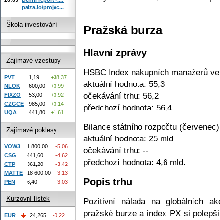
paiza.io/projec...
Škola investování
Pražská burza
Hlavní zprávy
Zajímavé vzestupy
HSBC Index nákupních manažerů ve 
PVT
1,19
+38,37
aktuální hodnota: 55,3
NLOK
600,00
+3,99
očekávání trhu: 56,2
FIXZO
53,00
+3,92
CZGCE
985,00
+3,14
předchozí hodnota: 56,4
UQA
441,80
+1,61
Bilance státního rozpočtu (červenec)
Zajímavé poklesy
aktuální hodnota: 25 mld
VOW3
1 800,00
-5,06
očekávání trhu: --
CSG
441,60
-4,62
předchozí hodnota: 4,6 mld.
CTP
361,20
-3,42
MATTE
18 600,00
-3,13
Popis trhu
PEN
6,40
-3,03
Kurzovní lístek
Pozitivní nálada na globálních a
pražské burze a index PX si polepš
EUR
24,265
-0,22