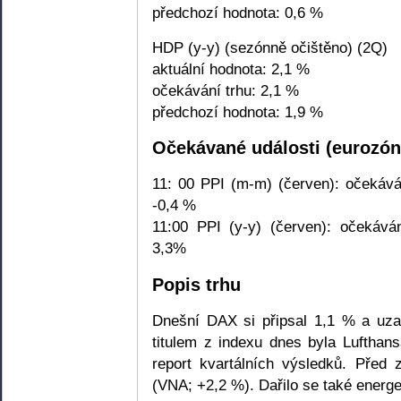
předchozí hodnota: 0,6 %
HDP (y-y) (sezónně očištěno) (2Q)
aktuální hodnota: 2,1 %
očekávání trhu: 2,1 %
předchozí hodnota: 1,9 %
Očekávané události (eurozón
11: 00 PPI (m-m) (červen): očekává
-0,4 %
11:00 PPI (y-y) (červen): očekává
3,3%
Popis trhu
Dnešní DAX si připsal 1,1 % a uza
titulem z indexu dnes byla Lufthan
report kvartálních výsledků. Před z
(VNA; +2,2 %). Dařilo se také ener