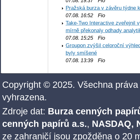
Fio
07.08. 19:37
Pražská burza v závěru týdne k
Fio
07.08. 16:52
Take-Two Interactive zveřejnil 
mírně překonaly odhady analyti
Fio
07.08. 15:25
Groupon zvýšil celoroční výhl
byly smíšené
Fio
07.08. 13:39
Copyright © 2025. Všechna práva
vyhrazena.
Zdroje dat:
Burza cenných papírů
cenných papírů a.s.
,
NASDAQ, N
ze zahraničí jsou zpožděna o 20 m