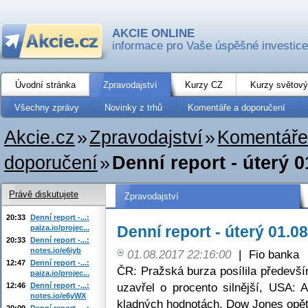
AKCIE ONLINE
informace pro Vaše úspěšné investice
Úvodní stránka
Zpravodajství
Kurzy CZ
Kurzy světový
Všechny zprávy
Novinky z trhů
Komentáře a doporučení
Akcie.cz
»
Zpravodajství
»
Komentáře
doporučení
»
Denní report - úterý 0
Právě diskutujete
Zpravodajství
20:33
Denní report -...:
Denní report - úterý 01.0
paiza.io/projec...
20:33
Denní report -...:
notes.io/e6iyb
01.08.2017 22:16:00
|
Fio banka
12:47
Denní report -...:
ČR: Pražská burza posílila předev
paiza.io/projec...
uzavřel o procento silnější, USA: 
12:46
Denní report -...:
notes.io/e6yWX
kladných hodnotách, Dow Jones opě
20:09
Denní report -...: