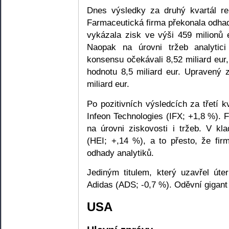
Dnes výsledky za druhý kvartál re
Farmaceutická firma překonala odhad
vykázala zisk ve výši 459 milionů 
Naopak na úrovni tržeb analytic
konsensu očekávali 8,52 miliard eur
hodnotu 8,5 miliard eur. Upravený 
miliard eur.
Po pozitivních výsledcích za třetí kv
Infeon Technologies (IFX; +1,8 %). 
na úrovni ziskovosti i tržeb. V kl
(HEI; +,14 %), a to přesto, že fir
odhady analytiků.
Jediným titulem, který uzavřel úte
Adidas (ADS; -0,7 %). Oděvní gigant 
USA