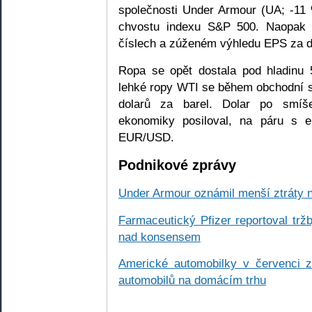
společnosti Under Armour (UA; -11
chvostu indexu S&P 500. Naopak n
číslech a zúženém výhledu EPS za d
Ropa se opět dostala pod hladinu 
lehké ropy WTI se během obchodní 
dolarů za barel. Dolar po smí
ekonomiky posiloval, na páru s 
EUR/USD.
Podnikové zprávy
Under Armour oznámil menší ztráty 
Farmaceutický Pfizer reportoval trž
nad konsensem
Americké automobilky v červenci z
automobilů na domácím trhu