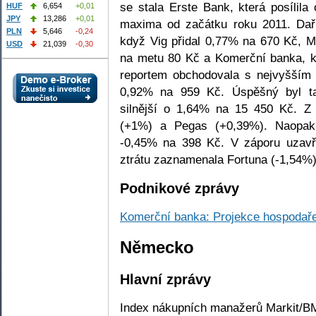
se stala Erste Bank, která posílil
HUF
6,654
+0,01
JPY
13,286
+0,01
maxima od začátku roku 2011. Dařil
PLN
5,646
-0,24
když Vig přidal 0,77% na 670 Kč, 
USD
21,039
-0,30
na metu 80 Kč a Komerční banka, k
reportem obchodovala s nejvyšším
0,92% na 959 Kč. Úspěšný byl tak
silnější o 1,64% na 15 450 Kč. 
(+1%) a Pegas (+0,39%). Naopak 
-0,45% na 398 Kč. V záporu uzavře
ztrátu zaznamenala Fortuna (-1,54%)
Podnikové zprávy
Komerční banka: Projekce hospodař
Německo
Hlavní zprávy
Index nákupních manažerů Markit/B